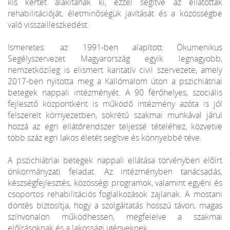
kis kertet alakítanak ki, ezzel segítve az ellátottak
rehabilitációját, életminőségük javítását és a közösségbe
való visszailleszkedést.
Ismeretes: az 1991-ben alapított Ökumenikus
Segélyszervezet Magyarország egyik legnagyobb,
nemzetközileg is elismert karitatív civil szervezete, amely
2017-ben nyitotta meg a Kallómalom úton a pszichiátriai
betegek nappali intézményét. A 90 férőhelyes, szociális
fejlesztő központként is működő intézmény azóta is jól
felszerelt környezetben, sokrétű szakmai munkával járul
hozzá az egri ellátórendszer teljessé tételéhez, közvetve
több száz egri lakos életét segítve és könnyebbé téve.
A pszichiátriai betegek nappali ellátása törvényben előírt
önkormányzati feladat. Az intézményben tanácsadás,
készségfejlesztés, közösségi programok, valamint egyéni és
csoportos rehabilitációs foglalkozások zajlanak. A mostani
döntés biztosítja, hogy a szolgáltatás hosszú távon, magas
színvonalon működhessen, megfelelve a szakmai
előírásoknak és a lakossági igényeknek.