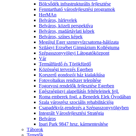
Bölcsődék infrastrukturális fejlesztése
Fenntartható városfejlesztési programok
HerMAn
Belváros, hírlevelek
Belváros, közeli perspektíva
Belváros, madártávlati képek
Belváros, színes képek
Megújul Eger szennyvízcsatorna-hálózata
Szilágyi Erzsébet Gimnázium Kollégiuma
Szépasszonyvölgyi Látogatóközpont
Vár
Termálfürdő és Törökfürdő
Közösségi tervezés Egerben
Korszerű gondozói ház kialakítása
Fotovoltaikus rendszer telepítése
Fogorvosi rendelők fejlesztése Egerben
Egészségügyi alapellátás feltételeinek fejl.
Roma emberek fogl. a Benedek Elek Óvodában
Szala városrész szociális rehabilitációja
Csapadékvíz-rendezés a Szépasszonyvölgyben
Integrált Városfejlesztési Stratégia
Belváros
Ipari Park 9847 hrsz. kármentesítése
Táborok
Temetők