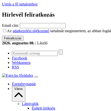
Ugrás a fő tartalomhoz
Hírlevél feliratkozás
Email cím:
Az
adatkezelési tájékoztató
tartalmát megismertem, az abban foglal
2026. augusztus 08.
| László
Facebook
Webkamera
RSS
Eseménynaptár
Város
Látnivalók
Épített örökség