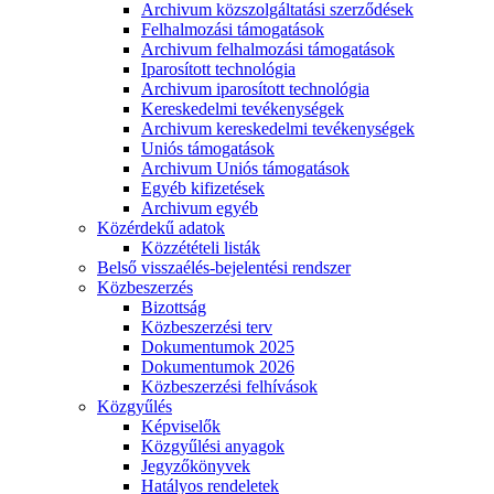
Archivum közszolgáltatási szerződések
Felhalmozási támogatások
Archivum felhalmozási támogatások
Iparosított technológia
Archivum iparosított technológia
Kereskedelmi tevékenységek
Archivum kereskedelmi tevékenységek
Uniós támogatások
Archivum Uniós támogatások
Egyéb kifizetések
Archivum egyéb
Közérdekű adatok
Közzétételi listák
Belső visszaélés-bejelentési rendszer
Közbeszerzés
Bizottság
Közbeszerzési terv
Dokumentumok 2025
Dokumentumok 2026
Közbeszerzési felhívások
Közgyűlés
Képviselők
Közgyűlési anyagok
Jegyzőkönyvek
Hatályos rendeletek