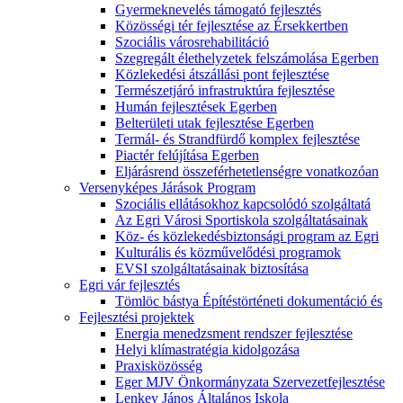
Gyermeknevelés támogató fejlesztés
Közösségi tér fejlesztése az Érsekkertben
Szociális városrehabilitáció
Szegregált élethelyzetek felszámolása Egerben
Közlekedési átszállási pont fejlesztése
Természetjáró infrastruktúra fejlesztése
Humán fejlesztések Egerben
Belterületi utak fejlesztése Egerben
Termál- és Strandfürdő komplex fejlesztése
Piactér felújítása Egerben
Eljárásrend összeférhetetlenségre vonatkozóan
Versenyképes Járások Program
Szociális ellátásokhoz kapcsolódó szolgáltatá
Az Egri Városi Sportiskola szolgáltatásainak
Köz- és közlekedésbiztonsági program az Egri
Kulturális és közművelődési programok
EVSI szolgáltatásainak biztosítása
Egri vár fejlesztés
Tömlöc bástya Építéstörténeti dokumentáció és
Fejlesztési projektek
Energia menedzsment rendszer fejlesztése
Helyi klímastratégia kidolgozása
Praxisközösség
Eger MJV Önkormányzata Szervezetfejlesztése
Lenkey János Általános Iskola