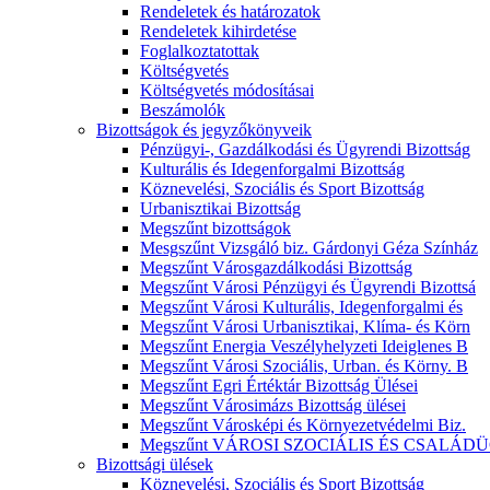
Rendeletek és határozatok
Rendeletek kihirdetése
Foglalkoztatottak
Költségvetés
Költségvetés módosításai
Beszámolók
Bizottságok és jegyzőkönyveik
Pénzügyi-, Gazdálkodási és Ügyrendi Bizottság
Kulturális és Idegenforgalmi Bizottság
Köznevelési, Szociális és Sport Bizottság
Urbanisztikai Bizottság
Megszűnt bizottságok
Mesgszűnt Vizsgáló biz. Gárdonyi Géza Színház
Megszűnt Városgazdálkodási Bizottság
Megszűnt Városi Pénzügyi és Ügyrendi Bizottsá
Megszűnt Városi Kulturális, Idegenforgalmi és
Megszűnt Városi Urbanisztikai, Klíma- és Körn
Megszűnt Energia Veszélyhelyzeti Ideiglenes B
Megszűnt Városi Szociális, Urban. és Körny. B
Megszűnt Egri Értéktár Bizottság Ülései
Megszűnt Városimázs Bizottság ülései
Megszűnt Városképi és Környezetvédelmi Biz.
Megszűnt VÁROSI SZOCIÁLIS ÉS CSALÁDÜ
Bizottsági ülések
Köznevelési, Szociális és Sport Bizottság