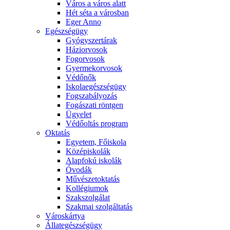
Város a város alatt
Hét séta a városban
Eger Anno
Egészségügy
Gyógyszertárak
Háziorvosok
Fogorvosok
Gyermekorvosok
Védőnők
Iskolaegészségügy
Fogszabályozás
Fogászati röntgen
Ügyelet
Védőoltás program
Oktatás
Egyetem, Főiskola
Középiskolák
Alapfokú iskolák
Óvodák
Művészetoktatás
Kollégiumok
Szakszolgálat
Szakmai szolgáltatás
Városkártya
Állategészségügy