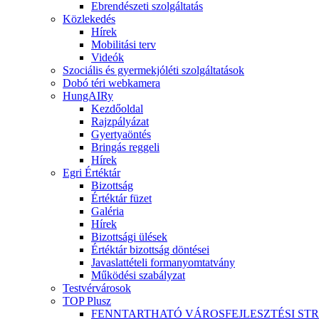
Ebrendészeti szolgáltatás
Közlekedés
Hírek
Mobilitási terv
Videók
Szociális és gyermekjóléti szolgáltatások
Dobó téri webkamera
HungAIRy
Kezdőoldal
Rajzpályázat
Gyertyaöntés
Bringás reggeli
Hírek
Egri Értéktár
Bizottság
Értéktár füzet
Galéria
Hírek
Bizottsági ülések
Értéktár bizottság döntései
Javaslattételi formanyomtatvány
Működési szabályzat
Testvérvárosok
TOP Plusz
FENNTARTHATÓ VÁROSFEJLESZTÉSI ST