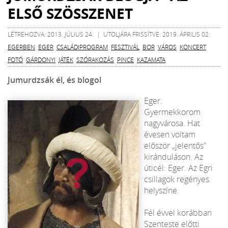
ELSŐ SZÖSSZENET
LÉTREHOZVA: 2013. JÚLIUS 24. | UTOLJÁRA FRISSÍTVE: 2019. ÁPRILIS 02.
EGERBEN
EGER
CSALÁDIPROGRAM
FESZTIVÁL
BOR
VÁROS
KONCERT
FOTÓ
GÁRDONYI
JÁTÉK
SZÓRAKOZÁS
PINCE
KAZAMATA
Jumurdzsák él, és blogol
Eger.
Gyermekkorom
nagyvárosa. Hat
évesen voltam
először „jelentős"
kiránduláson. Az
úticél: Eger. Az Egri
csillagok regényes
helyszíne.
Fél évvel korábban
Szenteste előtti