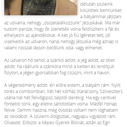
délután szüleink
kiküldtek bennünket
a bátyámmal játszani
az udvarra, nehogy „összetalálkozzunk" Jézuskával. Ma már
tudom persze, hogy ők szerették volna feldíszíteni a fát és
elhelyezni az ajándékokat. A két jó fiú ígéretet tett, jól
viselkedik az udvaron, naná, nehogy Jézuska még aznap is
valami rosszat lásson belőlünk oda- vagy elmenet.
Az udvaron hó sehol, a szánkó adott, a jég adott, az ötlet
adott: ha ráállunk a szánkóra mind a ketten és lendítjük
folyton, a jégen gyorsabban fog csúszni, mint a havon.
A végeredmény adott: én előre estem, a bátyám rám. Nyílt
törés a combomban. Két hét kórház (Karácsony, Szilveszter),
utána hat hét fekvőgipsz, talptól derékig. Ha egy centivel
föntebb törik, egy életre sántítottam volna. Másfél hónap
fekve. Semmi haszna, még óvodás voltam nem lóghattam
az iskolából. A szüleim dolgoztak, nagyapu vigyázott rám.
Olvasott. Először a Képes Gyerek Bibliát, aztán az Egri