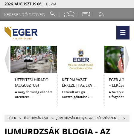
2026. AUGUSZTUS 06.
| BERTA
ÚTÉPÍTÉSI HÍRADÓ
KÉT PÁLYÁZAT
EGER A ZSEB
(AUGUSZTUS)
ÉRKEZETT AZ EKVI...
– ELKÉSZÜLT A.
A nagy forróság ellenére
Lezárult az Egri
A tavaly decem
ütemterv...
Közszolgáltatások...
elfogadott Kultur
>
>
>
HÍREK
ÖNKORMÁNYZAT
JUMURDZSÁK BLOGJA - AZ ELSŐ SZÖSSZENET
JUMURDZSÁK BLOGJA - AZ