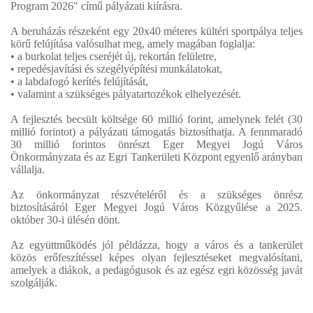
Program 2026" című pályázati kiírásra.
A beruházás részeként egy 20x40 méteres kültéri sportpálya teljes
körű felújítása valósulhat meg, amely magában foglalja:
• a burkolat teljes cseréjét új, rekortán felületre,
• repedésjavítási és szegélyépítési munkálatokat,
• a labdafogó kerítés felújítását,
• valamint a szükséges pályatartozékok elhelyezését.
A fejlesztés becsült költsége 60 millió forint, amelynek felét (30
millió forintot) a pályázati támogatás biztosíthatja. A fennmaradó
30 millió forintos önrészt Eger Megyei Jogú Város
Önkormányzata és az Egri Tankerületi Központ egyenlő arányban
vállalja.
Az önkormányzat részvételéről és a szükséges önrész
biztosításáról Eger Megyei Jogú Város Közgyűlése a 2025.
október 30-i ülésén dönt.
Az együttműködés jól példázza, hogy a város és a tankerület
közös erőfeszítéssel képes olyan fejlesztéseket megvalósítani,
amelyek a diákok, a pedagógusok és az egész egri közösség javát
szolgálják.