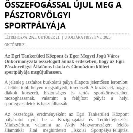
ÖSSZEFOGÁSSAL ÚJUL MEG A
PÁSZTORVÖLGYI
SPORTPÁLYÁJA
LÉTREHOZVA: 2025. OKTÓBER 21. | UTOLJÁRA FRISSÍTVE: 2025.
OKTÓBER 21.
Az Egri Tankerületi Központ és Eger Megyei Jogú Város
Önkormányzata összefogott annak érdekében, hogy az Egri
Pásztorvölgyi Általános Iskola és Gimnázium kültéri
sportpályája megújulhasson.
A jelenleg aszfaltos burkolatú pálya állapota jelentősen leromlott:
a felület több helyen megsüllyedt, töredezett. A közös cél, hogy a
diákok korszerű, biztonságos és tartós sportkörnyezetben
mozoghassanak, valamint a felújított pályát a helyi
sportegyesületek is használhassák.
Az összefogás eredményeként az Egri Tankerületi Központ
pályázatot nyújt be a Közigazgatási és Területfejlesztési
Minisztérium, valamint az Aktív Magyarországért felelős
államtitkár által meghirdetett „Iskolai Sportpálya-felújítási