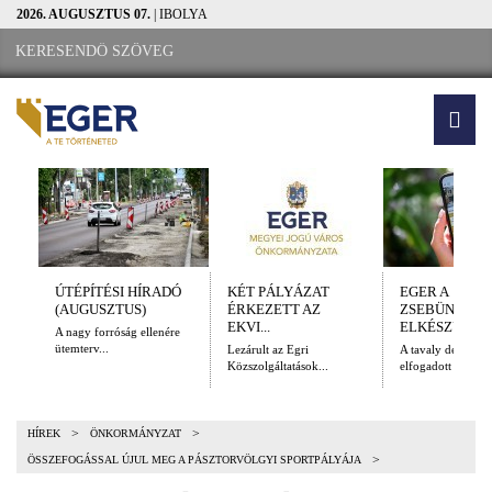
2026. AUGUSZTUS 07.
| IBOLYA
ÚTÉPÍTÉSI HÍRADÓ
KÉT PÁLYÁZAT
EGER A
(AUGUSZTUS)
ÉRKEZETT AZ
ZSEBÜNKBEN
EKVI...
ELKÉSZÜLT A.
A nagy forróság ellenére
ütemterv...
Lezárult az Egri
A tavaly decembe
Közszolgáltatások...
elfogadott Kulturál
>
>
HÍREK
ÖNKORMÁNYZAT
>
ÖSSZEFOGÁSSAL ÚJUL MEG A PÁSZTORVÖLGYI SPORTPÁLYÁJA