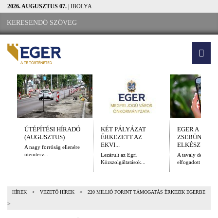
2026. AUGUSZTUS 07.
| IBOLYA
ÚTÉPÍTÉSI HÍRADÓ
KÉT PÁLYÁZAT
EGER A
(AUGUSZTUS)
ÉRKEZETT AZ
ZSEBÜNKBEN
EKVI...
ELKÉSZÜLT A.
A nagy forróság ellenére
ütemterv...
Lezárult az Egri
A tavaly decembe
Közszolgáltatások...
elfogadott Kulturál
>
>
HÍREK
VEZETŐ HÍREK
220 MILLIÓ FORINT TÁMOGATÁS ÉRKEZIK EGERBE
>