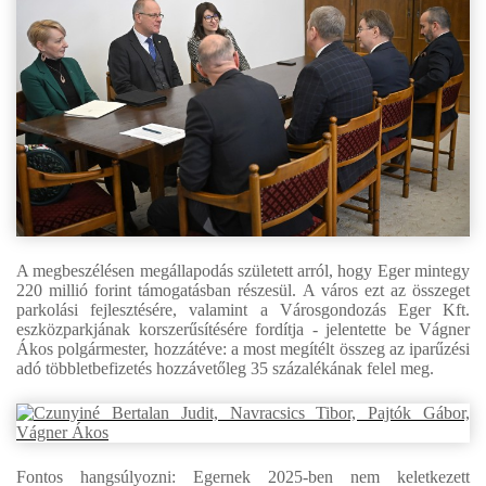
A megbeszélésen megállapodás született arról, hogy Eger mintegy
220 millió forint támogatásban részesül. A város ezt az összeget
parkolási fejlesztésére, valamint a Városgondozás Eger Kft.
eszközparkjának korszerűsítésére fordítja - jelentette be Vágner
Ákos polgármester, hozzátéve: a most megítélt összeg az iparűzési
adó többletbefizetés hozzávetőleg 35 százalékának felel meg.
Fontos hangsúlyozni: Egernek 2025-ben nem keletkezett