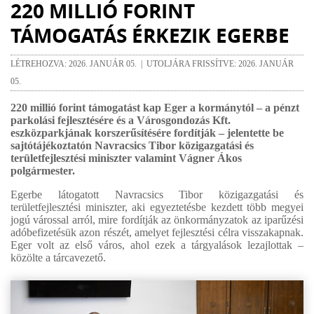
220 MILLIÓ FORINT
TÁMOGATÁS ÉRKEZIK EGERBE
LÉTREHOZVA: 2026. JANUÁR 05. | UTOLJÁRA FRISSÍTVE: 2026. JANUÁR
05.
220 millió forint támogatást kap Eger a kormánytól – a pénzt
parkolási fejlesztésére és a Városgondozás Kft.
eszközparkjának korszerűsítésére fordítják – jelentette be
sajtótájékoztatón Navracsics Tibor közigazgatási és
területfejlesztési miniszter valamint Vágner Ákos
polgármester.
Egerbe látogatott Navracsics Tibor közigazgatási és
területfejlesztési miniszter, aki egyeztetésbe kezdett több megyei
jogú várossal arról, mire fordítják az önkormányzatok az iparűzési
adóbefizetésük azon részét, amelyet fejlesztési célra visszakapnak.
Eger volt az első város, ahol ezek a tárgyalások lezajlottak –
közölte a tárcavezető.