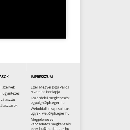
ÁSOK
IMPRESSZUM
i szervek
Eger Megyei Jogú Város
hivatalos honlapja
i ügyintézés
Közérdekű megkeresés:
 választás
egpolgh@ph.eger.hu
választások
Weboldallal kapcsolatos
ügyek: web@ph.eger.hu
Megjelenéssel
kapcsolatos megkeresés:
eger.hu@mediaeger.hu