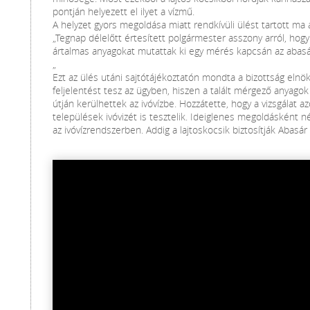
pontján helyezett el ilyet a vízmű.
A helyzet gyors megoldása miatt rendkívüli ülést tartott m
„Tegnap délelőtt értesített polgármester asszony arról, ho
ártalmas anyagokat mutattak ki egy mérés kapcsán az abasá
„
Ezt az ülés utáni sajtótájékoztatón mondta a bizottság elnök
feljelentést tesz az ügyben, hiszen a talált mérgező anyag
útján kerülhettek az ivóvízbe. Hozzátette, hogy a vizsgálat 
települések ivóvizét is tesztelik. Ideiglenes megoldásként 
az ivóvízrendszerben. Addig a lajtoskocsik biztosítják Abasár i