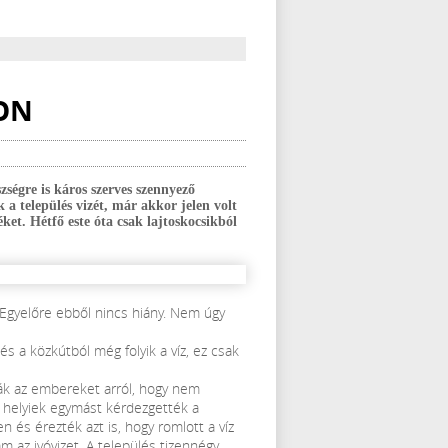
RON
zségre is káros szerves szennyező
a település vizét, már akkor jelen volt
et. Hétfő este óta csak lajtoskocsikból
 Egyelőre ebből nincs hiány. Nem úgy
 és a közkútból még folyik a víz, ez csak
k az embereket arról, hogy nem
 helyiek egymást kérdezgették a
n és érezték azt is, hogy romlott a víz
 az ivóvizet. A település tizennégy