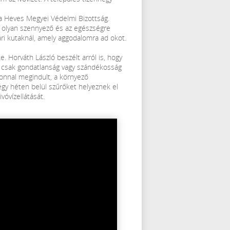
a a Heves Megyei Védelmi Bizottság.
gy olyan szennyező és az egészségre
ri kutaknál, amely aggodalomra ad okot.
e. Horváth László beszélt arról is, hogy
ok csak gondatlanság vagy szándékosság
azonnal megindult, a környező
négy héten belül szűrőket helyeznek el
vóvízellátását.