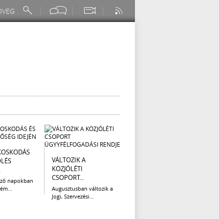
KOSKODÁS
I. FOKÚ
ÚTÉP
VÁLTOZIK A
ÖLÉS
VÍZKORLÁTOZÁS
(AUG
KÖZJÓLÉTI
.
EGER...
Az el
CSOPORT...
legna
ező napokban
Eger Megyei Jogú Város
ém...
Augusztusban változik a
Polgármestere, a...
Jogi, Szervezési...