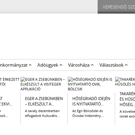
nkormányzat
Adóügyek
Városháza
Választások
TAKARÉ
AT
EGER A ZSEBÜNKBEN
HŐSÉGRIADÓ IDEJÉN
ÉS HŰS
EKVI...
– ELKÉSZÜLT A...
IS NYITVATARTÓ...
HŐSÉG..
i
A tavaly decemberben
Az Egri Bölcsődei és
A követk
sok...
elfogadott Kulturális...
Óvodai Intézmény...
ismét extr