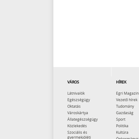
VÁROS
HÍREK
Látnivalók
Egri Magazin
Egészségügy
Vezető hírek
Oktatás
Tudomány
Városkártya
Gazdaság
Állategészségügy
Sport
Közlekedés
Politika
Szociális és
Kultúra
gyermekjóléti
Önkormányz