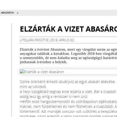
>
T ABASÁRON
ELZÁRTÁK A VIZET ABASÁ
UTOLJÁRA FRISSÍTVE: 2019. ÁPRILIS 02.
Elzárták a ivóvizet Abasáron, mert egy vizsgálat során az egés
anyagokat találtak a kutakban. Legutóbb 2010-ben vizsgálták 
a szennyeződés, de nem haladta meg az egészségügyi határérték
juthatnak ivóvízhez a helyiek.
Szinte óránként érkezik ásványvíz az egyik abasári ábécébe.
mint az ivóvízből.
A helyi szolgáltató tegnap este elzárta a vizet. Bár a csapból
addig lesz így amíg a rendszer ki nem ürül.
Hétfőn este hangosbemondón és szórólapokon tájékoztattá
ihatnak, nem fürödhetnek és nem főzhetnek a csapvízből. A
történtekről. Azt mondják sokszor volt csőtörés a települése
minősége. Most ezekből a lajtos kocsikból hordják kannaszám