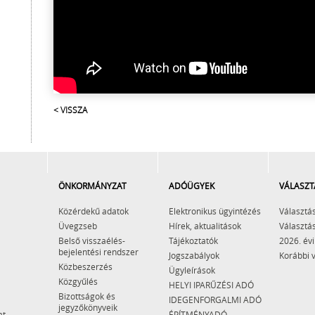
< VISSZA
ÖNKORMÁNYZAT
ADÓÜGYEK
VÁLASZT
Közérdekű adatok
Elektronikus ügyintézés
Választás
Üvegzseb
Hírek, aktualitások
Választás
Belső visszaélés-
Tájékoztatók
2026. évi
bejelentési rendszer
Jogszabályok
Korábbi 
Közbeszerzés
Ügyleírások
Közgyűlés
HELYI IPARŰZÉSI ADÓ
Bizottságok és
IDEGENFORGALMI ADÓ
jegyzőkönyveik
at
ÉPÍTMÉNYADÓ