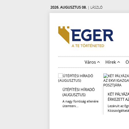
2026. AUGUSZTUS 08.
| LÁSZLÓ
Város
Hírek
Ö
ÚTÉPÍTÉSI HÍRADÓ
KÉT PÁLYÁZ
(AUGUSZTUS)
ÉRKEZETT AZ 
A nagy forróság ellenére
ütemterv...
Lezárult az Egr
Közszolgáltatá