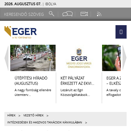
2026. AUGUSZTUS 07.
| IBOLYA
ÚTÉPÍTÉSI HÍRADÓ
KÉT PÁLYÁZAT
EGER A ZSEB
(AUGUSZTUS)
ÉRKEZETT AZ EKVI...
– ELKÉSZÜLT A.
A nagy forróság ellenére
Lezárult az Egri
A tavaly decem
ütemterv...
Közszolgáltatások...
elfogadott Kultur
>
>
HÍREK
VEZETŐ HÍREK
>
INTÉZKEDÉSEK ÉS HASZNOS TANÁCSOK KÁNIKULÁBAN