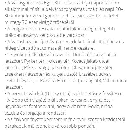
• A Városgondozás Eger Kft. locsolóautója naponta több
alkalommal hűsíti a belváros forgalmas utcáit, és napi 20–
30 köbméter vízzel gondoskodik a városszerte kiültetett
mintegy 70 ezer virág öntözéséről.
• A Polgármesteri Hivatal csütörtökön, a legmelegebb
órákban ásványvizet oszt a belvárosban.
• A Városháza aulája hűvös menedéket kínál: itt ülőhely és
hideg vizet adó automata áll rendelkezésre.
• 13 ivókút működik városszerte: Dobó tér, Gólya utcai
játszótér, Pyrker tér, Kölcsey tér, Kovács Jakab utcai
játszótér, Pásztorvölgyi játszótér, Olasz utcai játszótér,
Érsekkert (játszótér és kutyafuttató), Erzsébet udvar,
Eszterházy tér, II. Rákóczi Ferenc út (harangláb), Vallon utcai
játszótér.
• A Szent István kút (Bajcsy utca) is jó lehetőség frissítésre.
• A Dobó téri vízijátéknál sokan keresnek enyhülést –
ugyanakkor fontos tudni, hogy a víz nem ivóvíz, hiába
tisztítja és forgatja a rendszer.
• Az önkormányzat kérésére már a nyári szezon kezdetétől
párakapuk működnek a város több pontján.