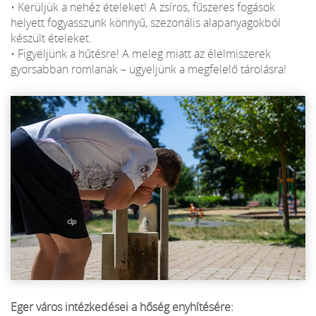
• Kerüljük a nehéz ételeket! A zsíros, fűszeres fogások
helyett fogyasszunk könnyű, szezonális alapanyagokból
készült ételeket.
• Figyeljünk a hűtésre! A meleg miatt az élelmiszerek
gyorsabban romlanak – ügyeljünk a megfelelő tárolásra!
Eger város intézkedései a hőség enyhítésére: