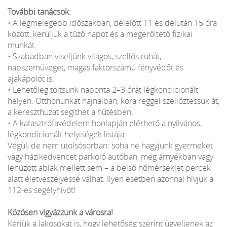
További tanácsok:
• A legmelegebb időszakban, délelőtt 11 és délután 15 óra
között, kerüljük a tűző napot és a megerőltető fizikai
munkát.
• Szabadban viseljünk világos, szellős ruhát,
napszemüveget, magas faktorszámú fényvédőt és
ajakápolót is.
• Lehetőleg töltsünk naponta 2–3 órát légkondicionált
helyen. Otthonunkat hajnalban, kora reggel szellőztessük át,
a kereszthuzat segíthet a hűtésben.
• A katasztrófavédelem honlapján elérhető a nyilvános,
légkondicionált helyiségek listája.
Végül, de nem utolsósorban: soha ne hagyjunk gyermeket
vagy házikedvencet parkoló autóban, még árnyékban vagy
lehúzott ablak mellett sem – a belső hőmérséklet percek
alatt életveszélyessé válhat. Ilyen esetben azonnal hívjuk a
112-es segélyhívót!
Közösen vigyázzunk a városra!
Kérjük a lakosokat is, hogy lehetőség szerint ügyeljenek az