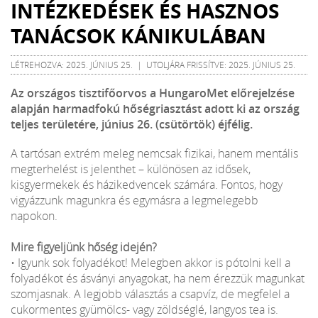
INTÉZKEDÉSEK ÉS HASZNOS
TANÁCSOK KÁNIKULÁBAN
LÉTREHOZVA: 2025. JÚNIUS 25. | UTOLJÁRA FRISSÍTVE: 2025. JÚNIUS 25.
Az országos tisztifőorvos a HungaroMet előrejelzése
alapján harmadfokú hőségriasztást adott ki az ország
teljes területére, június 26. (csütörtök) éjfélig.
A tartósan extrém meleg nemcsak fizikai, hanem mentális
megterhelést is jelenthet – különösen az idősek,
kisgyermekek és házikedvencek számára. Fontos, hogy
vigyázzunk magunkra és egymásra a legmelegebb
napokon.
Mire figyeljünk hőség idején?
• Igyunk sok folyadékot! Melegben akkor is pótolni kell a
folyadékot és ásványi anyagokat, ha nem érezzük magunkat
szomjasnak. A legjobb választás a csapvíz, de megfelel a
cukormentes gyümölcs- vagy zöldséglé, langyos tea is.