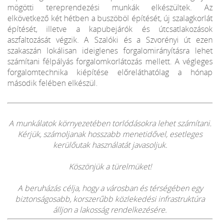
mögötti tereprendezési munkák elkészültek. Az
elkövetkező két hétben a buszöböl építését, új szalagkorlát
építését, illetve a kapubejárók és útcsatlakozások
aszfaltozását végzik. A Szalóki és a Szvorényi út ezen
szakaszán lokálisan ideiglenes forgalomirányításra lehet
számítani félpályás forgalomkorlátozás mellett. A végleges
forgalomtechnika kiépítése előreláthatólag a hónap
második felében elkészül.
A munkálatok környezetében torlódásokra lehet számítani.
Kérjük, számoljanak hosszabb menetidővel, esetleges
kerülőutak használatát javasoljuk.
Köszönjük a türelmüket!
A beruházás célja, hogy a városban és térségében egy
biztonságosabb, korszerűbb közlekedési infrastruktúra
álljon a lakosság rendelkezésére.