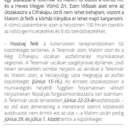
és a Heves Megyei Vízmű Zrt. Ezen időszak alatt erre az
útszakaszra a Cifrakapu útról nem lehet behajtani, viszont a
Malom út felől a kórház irányába el lehet majd kanyarodni.
A vízmű szakemberei ezen a helyszínen 100 fm-en cserélik
az ivóvíz-gerincvezetéket és 6 db bekötővezetéket.
•
Noszvaj felé:
a külterületen tereprendezésen túl
kopóréteget terítenek. A Tetemvár úton, Malom úton és a
Régi Cifrakapu utcában aszfaltmarási munkálatokat
végeznek. A Tetemvár utcában szegélykövet építenek. Jövő
héten tervezetten szintbe helyezik az aknákat a Tetemvár
és Malom úton, a Vécseyvölgy utca megkapja az aszfalt
kopórétegét
(június 15-16.).
Az érintett útszakaszokon a
munkavégzés helyétől függően folyamatosan változó
helyszíneken félpályás forgalomkorlátozásra kell számítani.
A Tetemvár utcát tervezetten
június 22-23-án
aszfaltozzák –
ez idő alatt átmenetileg a menetrend szerint közlekedő
autóbuszok nem érintik ezt az utat –, a Malom utcán pedig
június 29. és július 1. között
terítik a kopóréteget.