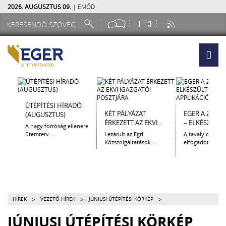
2026. AUGUSZTUS 09.
| EMŐD
ÚTÉPÍTÉSI HÍRADÓ
KÉT PÁLYÁZAT
EGER A ZSEB
(AUGUSZTUS)
ÉRKEZETT AZ EKVI...
– ELKÉSZÜLT A.
A nagy forróság ellenére
ütemterv...
Lezárult az Egri
A tavaly decem
Közszolgáltatások...
elfogadott Kultur
>
>
>
HÍREK
VEZETŐ HÍREK
JÚNIUSI ÚTÉPÍTÉSI KÖRKÉP
JÚNIUSI ÚTÉPÍTÉSI KÖRKÉP