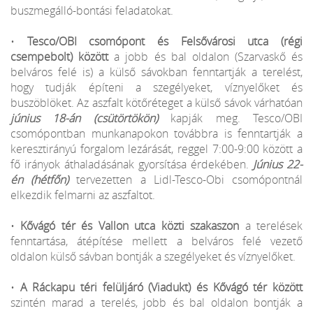
buszmegálló-bontási feladatokat.
•
Tesco/OBI csomópont és Felsővárosi utca (régi
csempebolt) között
a jobb és bal oldalon (Szarvaskő és
belváros felé is) a külső sávokban fenntartják a terelést,
hogy tudják építeni a szegélyeket, víznyelőket és
buszöblöket. Az aszfalt kötőréteget a külső sávok várhatóan
június 18-án (csütörtökön)
kapják meg. Tesco/OBI
csomópontban munkanapokon továbbra is fenntartják a
keresztirányú forgalom lezárását, reggel 7:00-9:00 között a
fő irányok áthaladásának gyorsítása érdekében.
Június 22-
én (hétfőn)
tervezetten a Lidl-Tesco-Obi csomópontnál
elkezdik felmarni az aszfaltot.
•
Kővágó tér és Vallon utca közti szakaszon
a terelések
fenntartása, átépítése mellett a belváros felé vezető
oldalon külső sávban bontják a szegélyeket és víznyelőket.
•
A Ráckapu téri felüljáró (Viadukt) és Kővágó tér között
szintén marad a terelés, jobb és bal oldalon bontják a