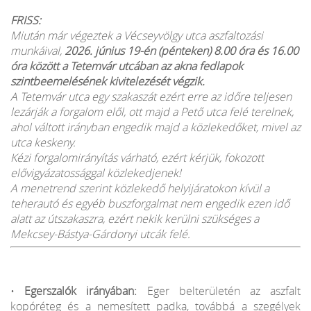
FRISS:
Miután már végeztek a Vécseyvölgy utca aszfaltozási
munkáival,
2026. június 19-én (pénteken) 8.00 óra és 16.00
óra között a Tetemvár utcában az akna fedlapok
szintbeemelésének kivitelezését végzik.
A Tetemvár utca egy szakaszát ezért erre az időre teljesen
lezárják a forgalom elől, ott majd a Pető utca felé terelnek,
ahol váltott irányban engedik majd a közlekedőket, mivel az
utca keskeny.
Kézi forgalomirányítás várható, ezért kérjük, fokozott
elővigyázatossággal közlekedjenek!
A menetrend szerint közlekedő helyijáratokon kívül a
teherautó és egyéb buszforgalmat nem engedik ezen idő
alatt az útszakaszra, ezért nekik kerülni szükséges a
Mekcsey-Bástya-Gárdonyi utcák felé.
•
Egerszalók irányában:
Eger belterületén az aszfalt
kopóréteg és a nemesített padka, továbbá a szegélyek