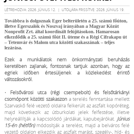
LÉTREHOZVA: 2026. JÚNIUS 12. | UTOLJÁRA FRISSÍTVE: 2026. JÚNIUS 19.
Továbbra is dolgoznak Eger belterületén a 25. számú főúton,
illetve Egerszalók és Noszvaj irányában a Magyar Közút
Nonprofit Zrt. által koordinált felújításokon. Hamarosan
elkezdődik a 25. számú főút II. üteme és a Régi Cifrakapu út
– Tetemvár és Malom utca közötti szakaszának – teljes
lezárása.
Ezek a munkálatok nem önkormányzati beruházás
keretében zajlanak, fontosnak tartjuk azonban, hogy az
egriek időben értesüljenek a közlekedést érintő
változásokról.
•
Felsővárosi utca (régi csempebolt) és felsőtárkányi
csomópont közötti szakaszon
a terelés fenntartása mellett
Szarvaskő felé vezető oldalra felkerült az aszfalt kopóréteg,
majd következik az útburkolati jelek felfestése, illetve
helyreállítják a kapcsolódó járdákat, kapubejárókat.
Június
15-én (hétfőn)
módosítják a terelést, majd a belváros felé
vezető oldalon elkezdik az aszfalt marást, szegély-, híd- és