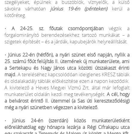
szegélyeket, épülnek a buszöblök, víznyelők, a külső
sávokra várhatóan
június 19-én (pénteken)
kerül a
kötőréteg.
•
A 24-25. sz. főutak csomópontjában
végzik a
forgalomirányító berendezésekhez tartozó munkákat – a
szigetek építését – és a járdák, kapubejárók helyreállítását.
•
Június 22-én (hétfőn), a nyári szünet első napján, nyílik a
25. számú főút felújítás II. ütemének új munkaterülete, ami
a Sertekapu és Nagy János utca közötti útszakaszt érinti
majd.
A tereléséhez kapcsolódóan ideiglenes KRESZ táblák
és oldalakadály táblák előkészítése ezen a napon kezdődik.
A kivitelező a Heves Megyei Vízmű Zrt. által már lefoglalt
munkaterület oldalán kezdi meg tevékenységét.
A cél, hogy
a belvárost érintő II. ütemmel (a Sas úti kereszteződésig)
még a nyári szünetben végezzen a kivitelező.
•
Június 24-én (szerdán) közös munkaterületként
előreláthatólag egy hónapra lezárja a Régi Cifrakapu utca
egy szakaszát a Tetemvár és Malom út között a Mento Kft.