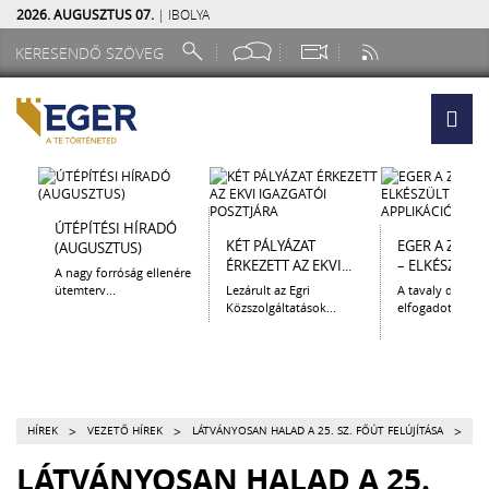
2026. AUGUSZTUS 07.
| IBOLYA
ÚTÉPÍTÉSI HÍRADÓ
KÉT PÁLYÁZAT
EGER A ZSEB
(AUGUSZTUS)
ÉRKEZETT AZ EKVI...
– ELKÉSZÜLT A.
A nagy forróság ellenére
ütemterv...
Lezárult az Egri
A tavaly decem
Közszolgáltatások...
elfogadott Kultur
>
>
>
HÍREK
VEZETŐ HÍREK
LÁTVÁNYOSAN HALAD A 25. SZ. FŐÚT FELÚJÍTÁSA
LÁTVÁNYOSAN HALAD A 25.