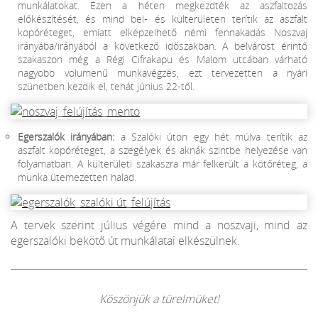
munkálatokat. Ezen a héten megkezdték az aszfaltozás
előkészítését, és mind bel- és külterületen terítik az aszfalt
kopóréteget, emiatt elképzelhető némi fennakadás Noszvaj
irányába/irányából a következő időszakban. A belvárost érintő
szakaszon még a Régi Cifrakapu és Malom utcában várható
nagyobb volumenű munkavégzés, ezt tervezetten a nyári
szünetben kezdik el, tehát június 22-től.
Egerszalók irányában:
a Szalóki úton egy hét múlva terítik az
aszfalt kopóréteget, a szegélyek és aknák szintbe helyezése van
folyamatban. A külterületi szakaszra már felkerült a kötőréteg, a
munka ütemezetten halad.
A tervek szerint július végére mind a noszvaji, mind az
egerszalóki bekötő út munkálatai elkészülnek.
Köszönjük a türelmüket!