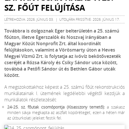
SZ. FŐÚT FELÚJÍTÁSA
LÉTREHOZVA: 2026. JÚNIUS 03. | UTOLJÁRA FRISSÍTVE: 2026. JÚNIUS 17.
Továbbra is dolgoznak Eger belterületén a 25. számú
főúton, illetve Egerszalók és Noszvaj irányában a
Magyar Közút Nonprofit Zrt. által koordinált
felújításokon, valamint a Vörösmarty úton a Heves
Megyei Vízmű Zrt. is folytatja az ivóvíz bekötővezeték
cseréjét a Rózsa Károly és Csiky Sándor utca között,
továbbá a Petőfi Sándor út és Bethlen Gábor utcák
között.
A megszokottakhoz képest a 25. számú főút rekonstrukciós
munkálatainak I. ütemének legdélebbi végétől kezdjük a
munkálatok részletezését:
24-25. sz. főutak csomópontja (Kisasszony temető):
a szakasz
minden sávja megkapta az aszfalt kopóréteget, ezen a héten már
az útburkolati jeleket festik fel.