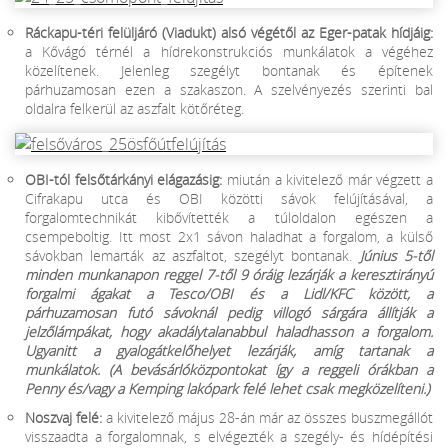
Ráckapu-téri felüljáró (Viadukt) alsó végétől az Eger-patak hídjáig:
a Kővágó térnél a hídrekonstrukciós munkálatok a végéhez
közelítenek. Jelenleg szegélyt bontanak és építenek
párhuzamosan ezen a szakaszon. A szelvényezés szerinti bal
oldalra felkerül az aszfalt kötőréteg.
OBI-tól felsőtárkányi elágazásig:
miután a kivitelező már végzett a
Cifrakapu utca és OBI közötti sávok felújításával, a
forgalomtechnikát kibővítették a túloldalon egészen a
csempeboltig. Itt most 2x1 sávon haladhat a forgalom, a külső
sávokban lemarták az aszfaltot, szegélyt bontanak.
Június 5-től
minden munkanapon reggel 7-től 9 óráig lezárják a keresztirányú
forgalmi ágakat a Tesco/OBI és a Lidl/KFC között, a
párhuzamosan futó sávoknál pedig villogó sárgára állítják a
jelzőlámpákat, hogy akadálytalanabbul haladhasson a forgalom.
Ugyanitt a gyalogátkelőhelyet lezárják, amíg tartanak a
munkálatok. (A bevásárlóközpontokat így a reggeli órákban a
Penny és/vagy a Kemping lakópark felé lehet csak megközelíteni.)
Noszvaj felé:
a kivitelező május 28-án már az összes buszmegállót
visszaadta a forgalomnak, s elvégezték a szegély- és hídépítési