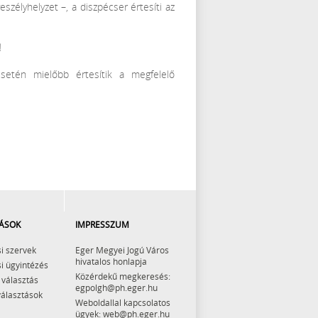
eszélyhelyzet –, a diszpécser értesíti az
!
esetén mielőbb értesítik a megfelelő
ÁSOK
IMPRESSZUM
i szervek
Eger Megyei Jogú Város
hivatalos honlapja
i ügyintézés
Közérdekű megkeresés:
 választás
egpolgh@ph.eger.hu
választások
Weboldallal kapcsolatos
ügyek: web@ph.eger.hu