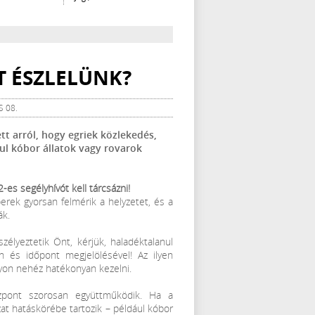
T ÉSZLELÜNK?
S 08.
tt arról, hogy egriek közlekedés,
ul kóbor állatok vagy rovarok
-es segélyhívót kell tárcsázni!
rek gyorsan felmérik a helyzetet, és a
ák.
élyeztetik Önt, kérjük, haladéktalanul
 és időpont megjelölésével! Az ilyen
yon nehéz hatékonyan kezelni.
özpont szorosan együttműködik. Ha a
at hatáskörébe tartozik – például kóbor