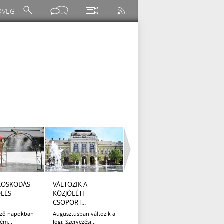
KOSKODÁS
VÁLTOZIK A
I. FOKÚ
ÚTÉP
ÖLÉS
KÖZJÓLÉTI
VÍZKORLÁTOZÁS
(AUG
.
CSOPORT...
EGER...
Az el
legna
ező napokban
Augusztusban változik a
Eger Megyei Jogú Város
ém...
Jogi, Szervezési...
Polgármestere, a...