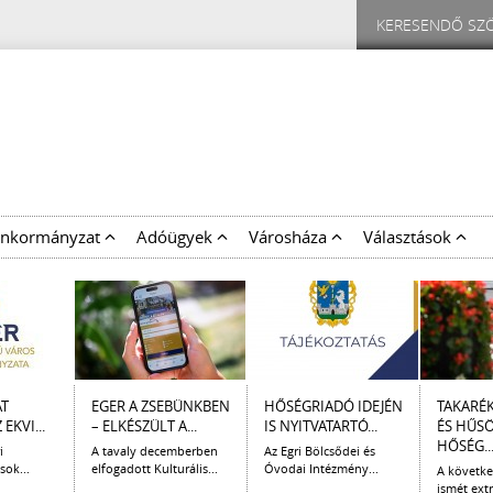
nkormányzat
Adóügyek
Városháza
Választások
AT
EGER A ZSEBÜNKBEN
HŐSÉGRIADÓ IDEJÉN
TAKARÉ
EKVI...
– ELKÉSZÜLT A...
IS NYITVATARTÓ...
ÉS HŰS
HŐSÉG..
i
A tavaly decemberben
Az Egri Bölcsődei és
sok...
elfogadott Kulturális...
Óvodai Intézmény...
A követk
ismét extr