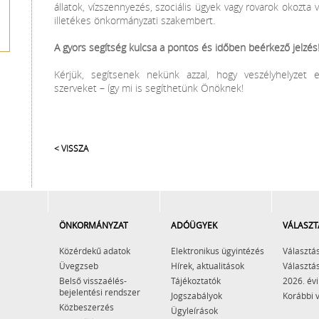
állatok, vízszennyezés, szociális ügyek vagy rovarok okozta v
illetékes önkormányzati szakembert.
A gyors segítség kulcsa a pontos és időben beérkező jelzés
Kérjük, segítsenek nekünk azzal, hogy veszélyhelyzet 
szerveket – így mi is segíthetünk Önöknek!
< VISSZA
ÖNKORMÁNYZAT
ADÓÜGYEK
VÁLASZT
Közérdekű adatok
Elektronikus ügyintézés
Választás
Üvegzseb
Hírek, aktualitások
Választás
Belső visszaélés-
Tájékoztatók
2026. évi
bejelentési rendszer
Jogszabályok
Korábbi 
Közbeszerzés
Ügyleírások