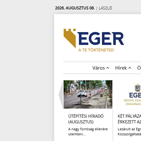
2026. AUGUSZTUS 08.
| LÁSZLÓ
Város
Hírek
Ö
ÚTÉPÍTÉSI HÍRADÓ
KÉT PÁLYÁZ
(AUGUSZTUS)
ÉRKEZETT AZ 
A nagy forróság ellenére
Lezárult az Egr
ütemterv...
Közszolgáltatá