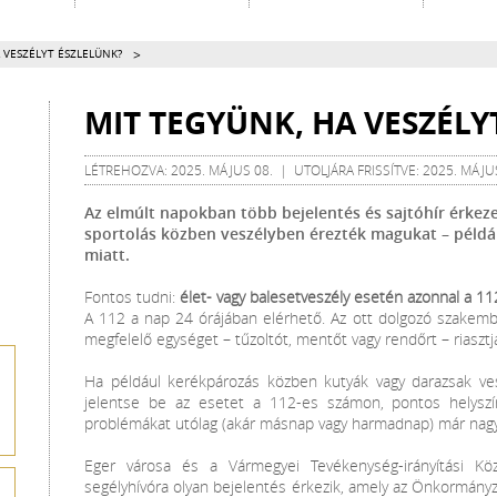
>
 VESZÉLYT ÉSZLELÜNK?
MIT TEGYÜNK, HA VESZÉLY
LÉTREHOZVA: 2025. MÁJUS 08. | UTOLJÁRA FRISSÍTVE: 2025. MÁJU
Az elmúlt napokban több bejelentés és sajtóhír érkeze
sportolás közben veszélyben érezték magukat – példá
miatt.
Fontos tudni:
élet- vagy balesetveszély esetén azonnal a 112
A 112 a nap 24 órájában elérhető. Az ott dolgozó szakembe
megfelelő egységet – tűzoltót, mentőt vagy rendőrt – riasztj
Ha például kerékpározás közben kutyák vagy darazsak vesz
jelentse be az esetet a 112-es számon, pontos helyszín
problémákat utólag (akár másnap vagy harmadnap) már nag
Eger városa és a Vármegyei Tevékenység-irányítási K
segélyhívóra olyan bejelentés érkezik, amely az Önkormányz