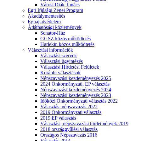
Városi Diák Tanács
Egri Ifjúsági Zenei Program
Akadálymentesítés
Éghajlatvédelem
Átláthatósági közlemények
Senator-Ház
GGSZ közös működtetés
Harlekin közös működtetés
Választási információk
Választási szervek
Választási ügyintézés
Választási Hirdetési Felületek
Korábbi választások
Népszavazási kezdeményezés 2025
2024 Önkormányzati, EP választás
Népszavazási kezdeményezés 2024
Népszavazási kezdeményezés 2023
Időkőzi Önkormányzati választás 2022
Választás, népszavazás 2022
2019 Önkormányzati választás
2019 EP választás
Választási, népszavazási hirdetmények 2019
2018 országgyűlési választás
Országos Népszavazás 2016
Választás 2014