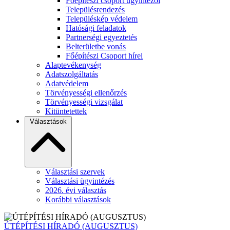
Főépítészi csoport ügyintézői
Településrendezés
Településkép védelem
Hatósági feladatok
Partnerségi egyeztetés
Belterületbe vonás
Főépítészi Csoport hírei
Alaptevékenység
Adatszolgáltatás
Adatvédelem
Törvényességi ellenőrzés
Törvényességi vizsgálat
Kitüntetettek
Választások
Választási szervek
Választási ügyintézés
2026. évi választás
Korábbi választások
ÚTÉPÍTÉSI HÍRADÓ (AUGUSZTUS)