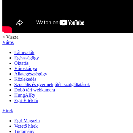
< Vissza
Város
Látnivalók
Egészségügy
Oktatás
Városkártya
Állategészségügy
Közlekedés
Szociális és gyermekjóléti szolgáltatások
Dobó téri webkamera
HungAIRy
Egri Értéktár
Hírek
Egri Magazin
Vezető hírek
Tudomány