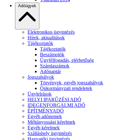
Adóügyek
Elektronikus ügyintézés
Hírek, aktualitások
Tájékoztatók
Tájékoztatók
Beszámolók
Ügyfélfogadás, elérhetőség
Számlaszámok
Adónaptár
Jogszabályok
Törvények, egyéb jogszabályok
Önkormányzati rendeletek
Ügyleírások
HELYI IPARŰZÉSI ADÓ
IDEGENFORGALMI ADÓ
ÉPÍTMÉNYADÓ
Egyéb adónemek
Méltányossági kérelmek
Egyéb kérelmek
Szálláshely ügyintézés
Hagyatéki ügyintézés