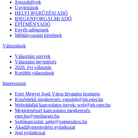
Jogszabályok
Ügyleírások
HELYI IPARŰZÉSI ADÓ
IDEGENFORGALMI ADÓ
ÉPÍTMÉNYADÓ
Egyéb adónemek
Méltányossági kérelmek
Választások
Választási szervek
Választási ügyintézés
2026. évi választás
Korábbi választások
Impresszum
Eger Megyei Jogú Város hivatalos honlapja
Közérdekű megkeresés: egpolgh@ph.eger.hu
Weboldallal kapcsolatos ügyek: web@ph.eger.hu
Megjelenéssel kapcsolatos megkeresés:
eger.hu@mediaeger.hu
Sajtókapcsolat: sajto@vagnerakos.hu
Akadálymentesítési nyilatkozat
Jogi nyilatkozat