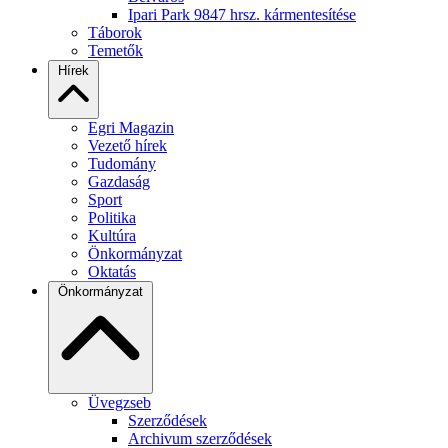
Ipari Park 9847 hrsz. kármentesítése
Táborok
Temetők
Hírek
Egri Magazin
Vezető hírek
Tudomány
Gazdaság
Sport
Politika
Kultúra
Önkormányzat
Oktatás
Önkormányzat
Üvegzseb
Szerződések
Archivum szerződések