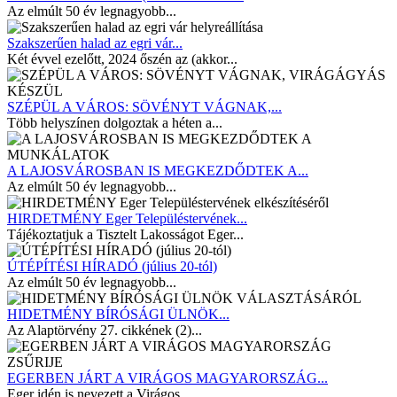
Az elmúlt 50 év legnagyobb...
Szakszerűen halad az egri vár...
Két évvel ezelőtt, 2024 őszén az (akkor...
SZÉPÜL A VÁROS: SÖVÉNYT VÁGNAK,...
Több helyszínen dolgoztak a héten a...
A LAJOSVÁROSBAN IS MEGKEZDŐDTEK A...
Az elmúlt 50 év legnagyobb...
HIRDETMÉNY Eger Településtervének...
Tájékoztatjuk a Tisztelt Lakosságot Eger...
ÚTÉPÍTÉSI HÍRADÓ (július 20-tól)
Az elmúlt 50 év legnagyobb...
HIDETMÉNY BÍRÓSÁGI ÜLNÖK...
Az Alaptörvény 27. cikkének (2)...
EGERBEN JÁRT A VIRÁGOS MAGYARORSZÁG...
Eger idén is nevezett a Virágos...