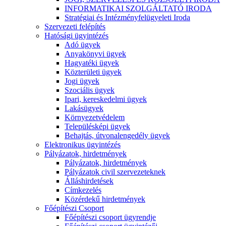
INFORMATIKAI SZOLGÁLTATÓ IRODA
Stratégiai és Intézményfelügyeleti Iroda
Szervezeti felépítés
Hatósági ügyintézés
Adó ügyek
Anyakönyvi ügyek
Hagyatéki ügyek
Közterületi ügyek
Jogi ügyek
Szociális ügyek
Ipari, kereskedelmi ügyek
Lakásügyek
Környezetvédelem
Településképi ügyek
Behajtás, útvonalengedély ügyek
Elektronikus ügyintézés
Pályázatok, hirdetmények
Pályázatok, hirdetmények
Pályázatok civil szervezeteknek
Álláshirdetések
Címkezelés
Közérdekű hirdetmények
Főépítészi Csoport
Főépítészi csoport ügyrendje