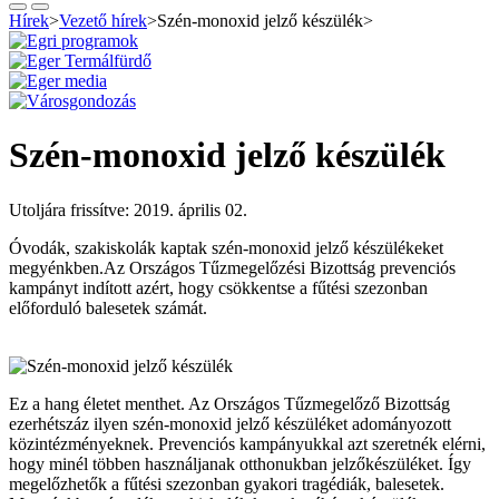
Hírek
>
Vezető hírek
>
Szén-monoxid jelző készülék
>
Szén-monoxid jelző készülék
Utoljára frissítve: 2019. április 02.
Óvodák, szakiskolák kaptak szén-monoxid jelző készülékeket
megyénkben.Az Országos Tűzmegelőzési Bizottság prevenciós
kampányt indított azért, hogy csökkentse a fűtési szezonban
előforduló balesetek számát.
Ez a hang életet menthet. Az Országos Tűzmegelőző Bizottság
ezerhétszáz ilyen szén-monoxid jelző készüléket adományozott
közintézményeknek. Prevenciós kampányukkal azt szeretnék elérni,
hogy minél többen használjanak otthonukban jelzőkészüléket. Így
megelőzhetők a fűtési szezonban gyakori tragédiák, balesetek.