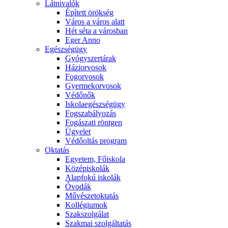
Látnivalók
Épített örökség
Város a város alatt
Hét séta a városban
Eger Anno
Egészségügy
Gyógyszertárak
Háziorvosok
Fogorvosok
Gyermekorvosok
Védőnők
Iskolaegészségügy
Fogszabályozás
Fogászati röntgen
Ügyelet
Védőoltás program
Oktatás
Egyetem, Főiskola
Középiskolák
Alapfokú iskolák
Óvodák
Művészetoktatás
Kollégiumok
Szakszolgálat
Szakmai szolgáltatás