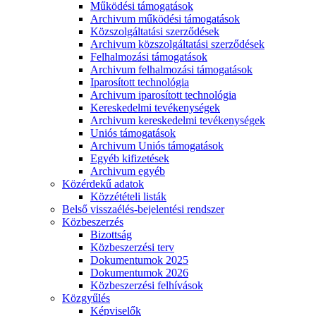
Működési támogatások
Archivum működési támogatások
Közszolgáltatási szerződések
Archivum közszolgáltatási szerződések
Felhalmozási támogatások
Archivum felhalmozási támogatások
Iparosított technológia
Archivum iparosított technológia
Kereskedelmi tevékenységek
Archivum kereskedelmi tevékenységek
Uniós támogatások
Archivum Uniós támogatások
Egyéb kifizetések
Archivum egyéb
Közérdekű adatok
Közzétételi listák
Belső visszaélés-bejelentési rendszer
Közbeszerzés
Bizottság
Közbeszerzési terv
Dokumentumok 2025
Dokumentumok 2026
Közbeszerzési felhívások
Közgyűlés
Képviselők