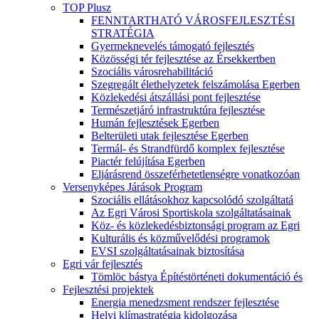
TOP Plusz
FENNTARTHATÓ VÁROSFEJLESZTÉSI
STRATÉGIA
Gyermeknevelés támogató fejlesztés
Közösségi tér fejlesztése az Érsekkertben
Szociális városrehabilitáció
Szegregált élethelyzetek felszámolása Egerben
Közlekedési átszállási pont fejlesztése
Természetjáró infrastruktúra fejlesztése
Humán fejlesztések Egerben
Belterületi utak fejlesztése Egerben
Termál- és Strandfürdő komplex fejlesztése
Piactér felújítása Egerben
Eljárásrend összeférhetetlenségre vonatkozóan
Versenyképes Járások Program
Szociális ellátásokhoz kapcsolódó szolgáltatá
Az Egri Városi Sportiskola szolgáltatásainak
Köz- és közlekedésbiztonsági program az Egri
Kulturális és közművelődési programok
EVSI szolgáltatásainak biztosítása
Egri vár fejlesztés
Tömlöc bástya Építéstörténeti dokumentáció és
Fejlesztési projektek
Energia menedzsment rendszer fejlesztése
Helyi klímastratégia kidolgozása