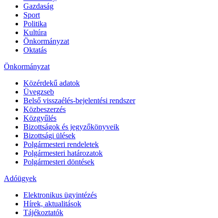
Gazdaság
Sport
Politika
Kultúra
Önkormányzat
Oktatás
Önkormányzat
Közérdekű adatok
Üvegzseb
Belső visszaélés-bejelentési rendszer
Közbeszerzés
Közgyűlés
Bizottságok és jegyzőkönyveik
Bizottsági ülések
Polgármesteri rendeletek
Polgármesteri határozatok
Polgármesteri döntések
Adóügyek
Elektronikus ügyintézés
Hírek, aktualitások
Tájékoztatók