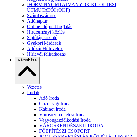
IFORM NYOMTATVÁNYOK KITÖLTÉSI
ÚTMUTATÓI (OHP)
Számlaszámok
Adónaptár
Online időpont foglalás
Hirdetményi közlés
Sajtótájékoztató
Gyakori kérdések
Adózói Hírlevelek
Hírlevél feliratkozás
Városháza
Vezetés
Irodák
Adó Iroda
Gazdasági Iroda
Kabinet Iroda
Városüzemeltetési Iroda
Vagyongazdálkodási Iroda
VÁROSRENDÉSZETI IRODA
FŐÉPÍTÉSZI CSOPORT
JOGI, SZERVEZÉSI ÉS KÖZJÓLÉTI IRODA