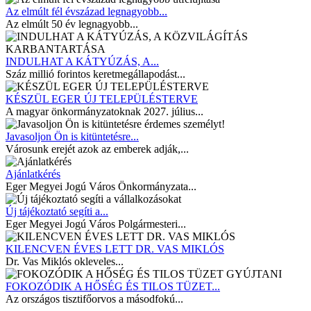
Az elmúlt fél évszázad legnagyobb...
Az elmúlt 50 év legnagyobb...
INDULHAT A KÁTYÚZÁS, A...
Száz millió forintos keretmegállapodást...
KÉSZÜL EGER ÚJ TELEPÜLÉSTERVE
A magyar önkormányzatoknak 2027. július...
Javasoljon Ön is kitüntetésre...
Városunk erejét azok az emberek adják,...
Ajánlatkérés
Eger Megyei Jogú Város Önkormányzata...
Új tájékoztató segíti a...
Eger Megyei Jogú Város Polgármesteri...
KILENCVEN ÉVES LETT DR. VAS MIKLÓS
Dr. Vas Miklós okleveles...
FOKOZÓDIK A HŐSÉG ÉS TILOS TÜZET...
Az országos tisztifőorvos a másodfokú...