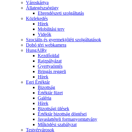
Városkártya
Állategészségügy
Ebrendészeti szolgáltatás
Közlekedés
Hírek
Mobilitási terv
Videók
Szociális és gyermekjóléti szolgáltatások
Dobó téri webkamera
HungAIRy
Kezdőoldal
Rajzpályázat
Gyertyaöntés
Bringás reggeli
Hírek
Egri Értéktár
Bizottság
Értéktár füzet
Galéria
Hírek
Bizottsági ülések
Értéktár bizottság döntései
Javaslattételi formanyomtatvány
Működési szabályzat
Testvérvárosok