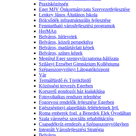
Praxisközösség
Eger MJV Önkormányzata Szervezetfejlesztése
Lenkey János Általános Iskola
Bölcsődék infrastrukturális fejlesztése
Fenntartható városfejlesztési programok
HerMAn
Belváros, hírlevelek
Belváros, közeli perspektíva
Belváros, madártávlati képek
Belváros, színes képek
Megújul Eger szennyvízcsatorna-hálózata
Szilágyi Erzsébet Gimnázium Kollégiuma
Szépasszonyvölgyi Látogatóközpont
Vár
Termálfürdő és Törökfürdő
Közösségi tervezés Egerben
Korszerű gondozói ház kialakítása
Fotovoltaikus rendszer telepítése
Fogorvosi rendelők fejlesztése Egerben
Egészségügyi alapellátás feltételeinek fejl.
Roma emberek fogl. a Benedek Elek Óvodában
Szala városrész szociális rehabilitációja
Csapadékvíz-rendezés a Szépasszonyvölgyben
Integrált Városfejlesztési Stratégia
Belváros