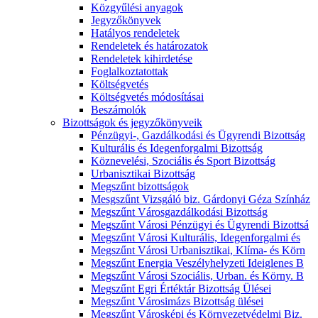
Közgyűlési anyagok
Jegyzőkönyvek
Hatályos rendeletek
Rendeletek és határozatok
Rendeletek kihirdetése
Foglalkoztatottak
Költségvetés
Költségvetés módosításai
Beszámolók
Bizottságok és jegyzőkönyveik
Pénzügyi-, Gazdálkodási és Ügyrendi Bizottság
Kulturális és Idegenforgalmi Bizottság
Köznevelési, Szociális és Sport Bizottság
Urbanisztikai Bizottság
Megszűnt bizottságok
Mesgszűnt Vizsgáló biz. Gárdonyi Géza Színház
Megszűnt Városgazdálkodási Bizottság
Megszűnt Városi Pénzügyi és Ügyrendi Bizottsá
Megszűnt Városi Kulturális, Idegenforgalmi és
Megszűnt Városi Urbanisztikai, Klíma- és Körn
Megszűnt Energia Veszélyhelyzeti Ideiglenes B
Megszűnt Városi Szociális, Urban. és Körny. B
Megszűnt Egri Értéktár Bizottság Ülései
Megszűnt Városimázs Bizottság ülései
Megszűnt Városképi és Környezetvédelmi Biz.