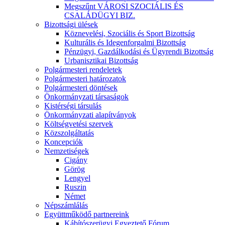
Megszűnt VÁROSI SZOCIÁLIS ÉS
CSALÁDÜGYI BIZ.
Bizottsági ülések
Köznevelési, Szociális és Sport Bizottság
Kulturális és Idegenforgalmi Bizottság
Pénzügyi, Gazdálkodási és Ügyrendi Bizottság
Urbanisztikai Bizottság
Polgármesteri rendeletek
Polgármesteri határozatok
Polgármesteri döntések
Önkormányzati társaságok
Kistérségi társulás
Önkormányzati alapítványok
Költségvetési szervek
Közszolgáltatás
Koncepciók
Nemzetiségek
Cigány
Görög
Lengyel
Ruszin
Német
Népszámlálás
Együttműködő partnereink
Kábítószerügyi Egyeztető Fórum