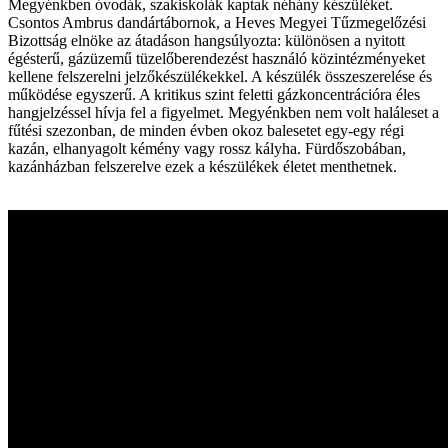
Megyénkben óvodák, szakiskolák kaptak néhány készüléket.
Csontos Ambrus dandártábornok, a Heves Megyei Tűzmegelőzési
Bizottság elnöke az átadáson hangsúlyozta: különösen a nyitott
égésterű, gázüzemű tüzelőberendezést használó közintézményeket
kellene felszerelni jelzőkészülékekkel. A készülék összeszerelése és
működése egyszerű. A kritikus szint feletti gázkoncentrációra éles
hangjelzéssel hívja fel a figyelmet. Megyénkben nem volt haláleset a
fűtési szezonban, de minden évben okoz balesetet egy-egy régi
kazán, elhanyagolt kémény vagy rossz kályha. Fürdőszobában,
kazánházban felszerelve ezek a készülékek életet menthetnek.