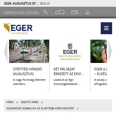
2026. AUGUSZTUS 07.
| IBOLYA
ÚTÉPÍTÉSI HÍRADÓ
KÉT PÁLYÁZAT
EGER A ZSEB
(AUGUSZTUS)
ÉRKEZETT AZ EKVI...
– ELKÉSZÜLT A.
A nagy forróság ellenére
Lezárult az Egri
A tavaly decem
ütemterv...
Közszolgáltatások...
elfogadott Kultur
>
>
HÍREK
VEZETŐ HÍREK
>
SZIGORODÓ SZABÁLYOK AZ ÉLHETŐBB KÖRNYEZETÉRT