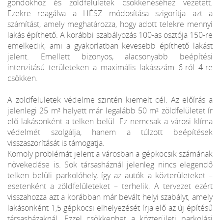
gondokhoz és zöldfelületek csökkenéséhez vezetett.
Ezekre reagálva a HÉSZ módosítása szigorítja azt a
számítást, amely meghatározza, hogy adott telekre mennyi
lakás építhető. A korábbi szabályozás 100-as osztója 150-re
emelkedik, ami a gyakorlatban kevesebb építhető lakást
jelent. Emellett bizonyos, alacsonyabb beépítési
intenzitású területeken a maximális lakásszám 6-ról 4-re
csökken.
A zöldfelületek védelme szintén kiemelt cél. Az előírás a
jelenlegi 25 m² helyett már legalább 50 m² zöldfelületet ír
elő lakásonként a telken belül. Ez nemcsak a városi klíma
védelmét szolgálja, hanem a túlzott beépítések
visszaszorítását is támogatja.
Komoly problémát jelent a városban a gépkocsik számának
növekedése is. Sok társasháznál jelenleg nincs elegendő
telken belüli parkolóhely, így az autók a közterületeket –
esetenként a zöldfelületeket – terhelik. A tervezet ezért
visszahozza azt a korábban már bevált helyi szabályt, amely
lakásonként 1,5 gépkocsi elhelyezését írja elő az új építésű
társasházaknál. Ezzel csökkenhet a közterületi parkolási