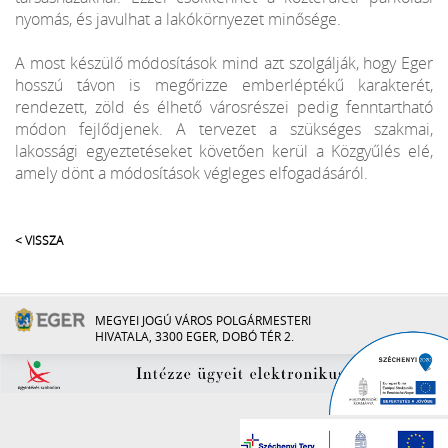
nyomás, és javulhat a lakókörnyezet minősége.
A most készülő módosítások mind azt szolgálják, hogy Eger
hosszú távon is megőrizze emberléptékű karakterét,
rendezett, zöld és élhető városrészei pedig fenntartható
módon fejlődjenek. A tervezet a szükséges szakmai,
lakossági egyeztetéseket követően kerül a Közgyűlés elé,
amely dönt a módosítások végleges elfogadásáról.
< VISSZA
MEGYEI JOGÚ VÁROS POLGÁRMESTERI
HIVATALA, 3300 EGER, DOBÓ TÉR 2.