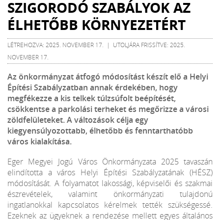
SZIGORODÓ SZABÁLYOK AZ
ÉLHETŐBB KÖRNYEZETÉRT
LÉTREHOZVA: 2025. NOVEMBER 17. | UTOLJÁRA FRISSÍTVE: 2025.
NOVEMBER 17.
Az önkormányzat átfogó módosítást készít elő a Helyi
Építési Szabályzatban annak érdekében, hogy
megfékezze a kis telkek túlzsúfolt beépítését,
csökkentse a parkolási terheket és megőrizze a városi
zöldfelületeket. A változások célja egy
kiegyensúlyozottabb, élhetőbb és fenntarthatóbb
város kialakítása.
Eger Megyei Jogú Város Önkormányzata 2025 tavaszán
elindította a város Helyi Építési Szabályzatának (HÉSZ)
módosítását. A folyamatot lakossági, képviselői és szakmai
észrevételek, valamint önkormányzati tulajdonú
ingatlanokkal kapcsolatos kérelmek tették szükségessé.
Ezeknek az ügyeknek a rendezése mellett egyes általános