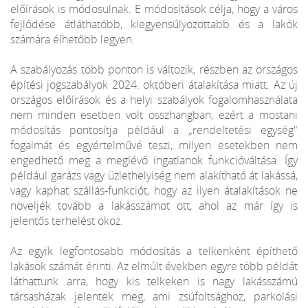
előírások is módosulnak. E módosítások célja, hogy a város
fejlődése átláthatóbb, kiegyensúlyozottabb és a lakók
számára élhetőbb legyen.
A szabályozás több ponton is változik, részben az országos
építési jogszabályok 2024. októberi átalakítása miatt. Az új
országos előírások és a helyi szabályok fogalomhasználata
nem minden esetben volt összhangban, ezért a mostani
módosítás pontosítja például a „rendeltetési egység"
fogalmát és egyértelművé teszi, milyen esetekben nem
engedhető meg a meglévő ingatlanok funkcióváltása. Így
például garázs vagy üzlethelyiség nem alakítható át lakássá,
vagy kaphat szállás-funkciót, hogy az ilyen átalakítások ne
növeljék tovább a lakásszámot ott, ahol az már így is
jelentős terhelést okoz.
Az egyik legfontosabb módosítás a telkenként építhető
lakások számát érinti. Az elmúlt években egyre több példát
láthattunk arra, hogy kis telkeken is nagy lakásszámú
társasházak jelentek meg, ami zsúfoltsághoz, parkolási