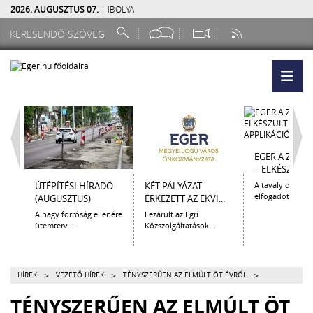
2026. AUGUSZTUS 07.
| IBOLYA
EGER A ZSEB
– ELKÉSZÜLT A.
ÚTÉPÍTÉSI HÍRADÓ
KÉT PÁLYÁZAT
A tavaly decem
elfogadott Kultur
(AUGUSZTUS)
ÉRKEZETT AZ EKVI...
A nagy forróság ellenére
Lezárult az Egri
ütemterv...
Közszolgáltatások...
>
>
>
HÍREK
VEZETŐ HÍREK
TÉNYSZERŰEN AZ ELMÚLT ÖT ÉVRŐL
TÉNYSZERŰEN AZ ELMÚLT ÖT