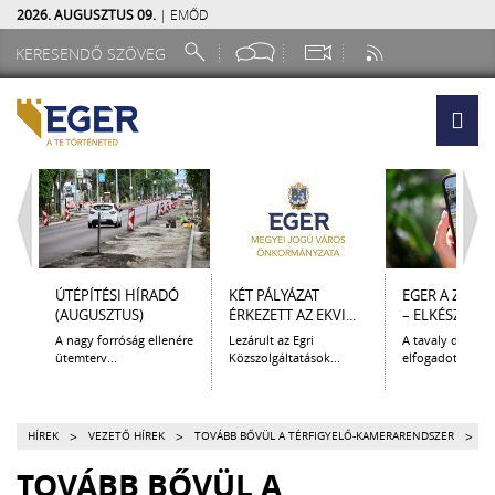
2026. AUGUSZTUS 09.
| EMŐD
ÚTÉPÍTÉSI HÍRADÓ
KÉT PÁLYÁZAT
EGER A ZSEB
(AUGUSZTUS)
ÉRKEZETT AZ EKVI...
– ELKÉSZÜLT A.
A nagy forróság ellenére
Lezárult az Egri
A tavaly decem
ütemterv...
Közszolgáltatások...
elfogadott Kultur
>
>
>
HÍREK
VEZETŐ HÍREK
TOVÁBB BŐVÜL A TÉRFIGYELŐ-KAMERARENDSZER
TOVÁBB BŐVÜL A