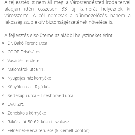
A fejlesztés itt nem áll meg: a Városrendészeti Iroda tervei
alapján idén összesen 33 új kamerát helyeznek ki
városszerte. A cél nemcsak a bűnmegelőzés, hanem a
lakosság szubjektív biztonságérzetének növelése is.
A fejlesztés első üteme az alábbi helyszíneket érinti:
Dr. Bakó Ferenc utca
COOP Felsőváros
Vásártér területe
Malomárok utca 11.
Nyugdíjas ház környéke
Könyök utca – Rigó köz
Sertekapu utca – Tizeshonvéd utca
EVAT Zrt.
Zeneiskola környéke
Rákóczi út 50-62. közötti szakasz
Felnémet-Berva területe (5 kiemelt ponton)