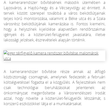
A kamerarendszer bővítésének második ütemében a
Lajosváros, a Hajdú-hegy és a Vécseyvölgy az érintett. A
tervek között szerepel továbbá a város bekötőútjainak
teljes körű monitorozása, valamint a Béke utca és a Szala
városrész bekötőútjának kamerázása is. Fontos kiemelni,
hogy a helyszínek kijelölése alapvetően rendőrszakmai
igények és a közterület-felügyelet javaslatára, illetve
lakossági jelzések, észrevételek alapján történik.
A kamerarendszer bővítése része annak az átfogó
közbiztonsági csomagnak, amelynek fedezetét a februári
költségvetéssel fogadta el a közgyűlés. A fejlesztések nem
csak technológiai beruházásokat jelentenek: az
önkormányzat megerősítette a Városrendészeti Irodát
azzal, hogy növelte a közterület-felügyelők létszámát, s
korszerű eszközökkel látja el a munkatársakat.