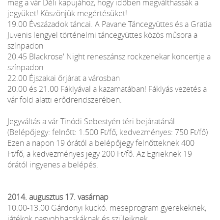
meg a vár Déli kapujához, hogy időben megválthassák a
jegyüket! Köszönjük megértésüket!
19.00 Évszázadok táncai. A Pavane Táncegyüttes és a Gratia
Juvenis lengyel történelmi táncegyüttes közös műsora a
színpadon
20.45 Blackrose' Night reneszánsz rockzenekar koncertje a
színpadon
22.00 Éjszakai őrjárat a városban
20.00 és 21.00 Fáklyával a kazamatában! Fáklyás vezetés a
vár föld alatti erődrendszerében.
Jegyváltás a vár Tinódi Sebestyén téri bejáratánál.
(Belépőjegy: felnőtt: 1.500 Ft/fő, kedvezményes: 750 Ft/fő)
Ezen a napon 19 órától a belépőjegy felnőtteknek 400
Ft/fő, a kedvezményes jegy 200 Ft/fő. Az Egrieknek 19
órától ingyenes a belépés.
2014. augusztus 17. vasárnap
10.00-13.00 Gárdonyi kuckó: meseprogram gyerekeknek,
játékok nagyobbacskáknak és szüleiknek