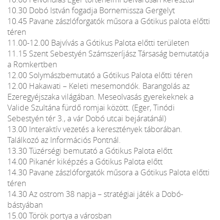
10.30 Dobó István fogadja Bornemissza Gergelyt
10.45 Pavane zászlóforgatók műsora a Gótikus palota előtti
téren
11.00-12.00 Bajvívás a Gótikus Palota előtti területen
11.15 Szent Sebestyén Számszeríjász Társaság bemutatója
a Romkertben
12.00 Solymászbemutató a Gótikus Palota előtti téren
12.00 Hakawati – Keleti mesemondók. Barangolás az
Ezeregyéjszaka világában. Meseolvasás gyerekeknek a
Valide Szultána fürdő romjai között. (Eger, Tinódi
Sebestyén tér 3., a vár Dobó utcai bejáratánál)
13.00 Interaktív vezetés a keresztények táborában.
Találkozó az Információs Pontnál.
13.30 Tüzérségi bemutató a Gótikus Palota előtt
14.00 Pikanér kiképzés a Gótikus Palota előtt
14.30 Pavane zászlóforgatók műsora a Gótikus Palota előtti
téren
14.30 Az ostrom 38 napja – stratégiai játék a Dobó-
bástyában
15.00 Török portya a városban