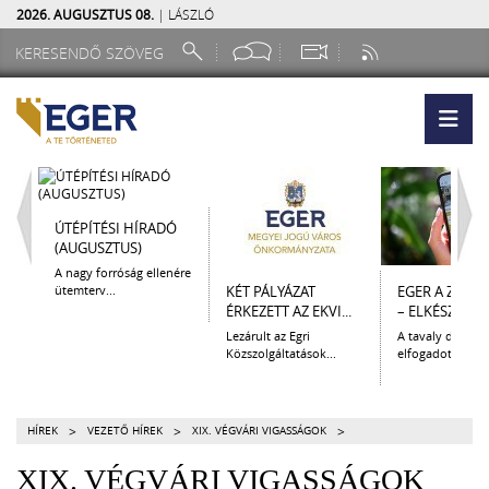
2026. AUGUSZTUS 08.
| LÁSZLÓ
ÚTÉPÍTÉSI HÍRADÓ
(AUGUSZTUS)
A nagy forróság ellenére
ütemterv...
KÉT PÁLYÁZAT
EGER A ZSEB
ÉRKEZETT AZ EKVI...
– ELKÉSZÜLT A.
Lezárult az Egri
A tavaly decem
Közszolgáltatások...
elfogadott Kultur
>
>
>
HÍREK
VEZETŐ HÍREK
XIX. VÉGVÁRI VIGASSÁGOK
XIX. VÉGVÁRI VIGASSÁGOK