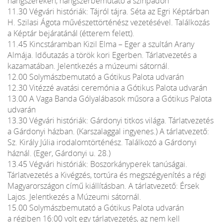
hangszereken, hangszerbemutató a színpadon
11.30 Végvári históriák: Tájról tájra. Séta az Egri Képtárban
H. Szilasi Ágota művészettörténész vezetésével. Találkozás
a Képtár bejáratánál (étterem felett).
11.45 Kincstáramban Kizil Elma – Eger a szultán Arany
Almája. Időutazás a török kori Egerben. Tárlatvezetés a
kazamatában. Jelentkezés a múzeumi sátornál.
12.00 Solymászbemutató a Gótikus Palota udvarán
12.30 Vitézzé avatási ceremónia a Gótikus Palota udvarán
13.00 A Vaga Banda Gólyalábasok műsora a Gótikus Palota
udvarán
13.30 Végvári históriák: Gárdonyi titkos világa. Tárlatvezetés
a Gárdonyi házban. (Karszalaggal ingyenes.) A tárlatvezető:
Sz. Király Júlia irodalomtörténész. Találkozó a Gárdonyi
háznál. (Eger, Gárdonyi u. 28.)
13.45 Végvári históriák: Boszorkányperek tanúságai.
Tárlatvezetés a Kivégzés, tortúra és megszégyenítés a régi
Magyarországon című kiállításban. A tárlatvezető: Érsek
Lajos. Jelentkezés a Múzeumi sátornál.
15.00 Solymászbemutató a Gótikus Palota udvarán
a régiben 16:00 volt egy tárlatvezetés, az nem kell