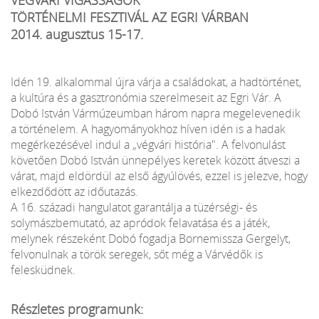
TÖRTÉNELMI FESZTIVÁL AZ EGRI VÁRBAN
2014. augusztus 15-17.
Idén 19. alkalommal újra várja a családokat, a hadtörténet,
a kultúra és a gasztronómia szerelmeseit az Egri Vár. A
Dobó István Vármúzeumban három napra megelevenedik
a történelem. A hagyományokhoz híven idén is a hadak
megérkezésével indul a „végvári história". A felvonulást
követően Dobó István ünnepélyes keretek között átveszi a
várat, majd eldördül az első ágyúlövés, ezzel is jelezve, hogy
elkezdődött az időutazás.
A 16. századi hangulatot garantálja a tüzérségi- és
solymászbemutató, az apródok felavatása és a játék,
melynek részeként Dobó fogadja Bornemissza Gergelyt,
felvonulnak a török seregek, sőt még a Várvédők is
felesküdnek.
Részletes programunk: