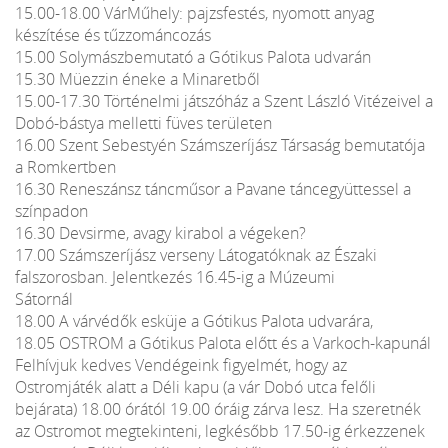
15.00-18.00 VárMűhely: pajzsfestés, nyomott anyag
készítése és tűzzománcozás
15.00 Solymászbemutató a Gótikus Palota udvarán
15.30 Müezzin éneke a Minaretből
15.00-17.30 Történelmi játszóház a Szent László Vitézeivel a
Dobó-bástya melletti füves területen
16.00 Szent Sebestyén Számszeríjász Társaság bemutatója
a Romkertben
16.30 Reneszánsz táncműsor a Pavane táncegyüttessel a
színpadon
16.30 Devsirme, avagy kirabol a végeken?
17.00 Számszeríjász verseny Látogatóknak az Északi
falszorosban. Jelentkezés 16.45-ig a Múzeumi
Sátornál
18.00 A várvédők esküje a Gótikus Palota udvarára,
18.05 OSTROM a Gótikus Palota előtt és a Varkoch-kapunál
Felhívjuk kedves Vendégeink figyelmét, hogy az
Ostromjáték alatt a Déli kapu (a vár Dobó utca felőli
bejárata) 18.00 órától 19.00 óráig zárva lesz. Ha szeretnék
az Ostromot megtekinteni, legkésőbb 17.50-ig érkezzenek