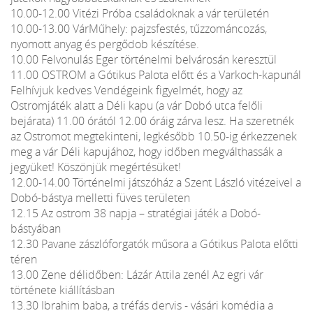
10.00-12.00 Vitézi Próba családoknak a vár területén
10.00-13.00 VárMűhely: pajzsfestés, tűzzománcozás,
nyomott anyag és pergődob készítése.
10.00 Felvonulás Eger történelmi belvárosán keresztül
11.00 OSTROM a Gótikus Palota előtt és a Varkoch-kapunál
Felhívjuk kedves Vendégeink figyelmét, hogy az
Ostromjáték alatt a Déli kapu (a vár Dobó utca felőli
bejárata) 11.00 órától 12.00 óráig zárva lesz. Ha szeretnék
az Ostromot megtekinteni, legkésőbb 10.50-ig érkezzenek
meg a vár Déli kapujához, hogy időben megválthassák a
jegyüket! Köszönjük megértésüket!
12.00-14.00 Történelmi játszóház a Szent László vitézeivel a
Dobó-bástya melletti füves területen
12.15 Az ostrom 38 napja – stratégiai játék a Dobó-
bástyában
12.30 Pavane zászlóforgatók műsora a Gótikus Palota előtti
téren
13.00 Zene délidőben: Lázár Attila zenél Az egri vár
története kiállításban
13.30 Ibrahim baba, a tréfás dervis - vásári komédia a