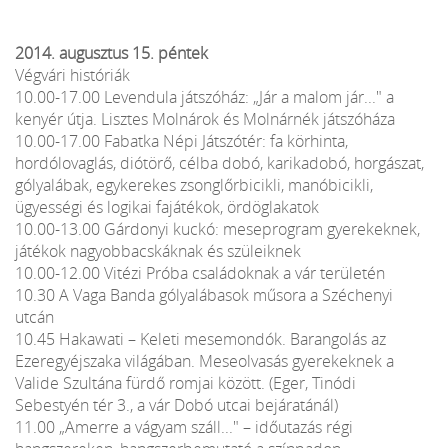
2014. augusztus 15. péntek
Végvári históriák
10.00-17.00 Levendula játszóház: „Jár a malom jár..." a
kenyér útja. Lisztes Molnárok és Molnárnék játszóháza
10.00-17.00 Fabatka Népi Játszótér: fa körhinta,
hordólovaglás, diótörő, célba dobó, karikadobó, horgászat,
gólyalábak, egykerekes zsonglőrbicikli, manóbicikli,
ügyességi és logikai fajátékok, ördöglakatok
10.00-13.00 Gárdonyi kuckó: meseprogram gyerekeknek,
játékok nagyobbacskáknak és szüleiknek
10.00-12.00 Vitézi Próba családoknak a vár területén
10.30 A Vaga Banda gólyalábasok műsora a Széchenyi
utcán
10.45 Hakawati – Keleti mesemondók. Barangolás az
Ezeregyéjszaka világában. Meseolvasás gyerekeknek a
Valide Szultána fürdő romjai között. (Eger, Tinódi
Sebestyén tér 3., a vár Dobó utcai bejáratánál)
11.00 „Amerre a vágyam száll..." – időutazás régi