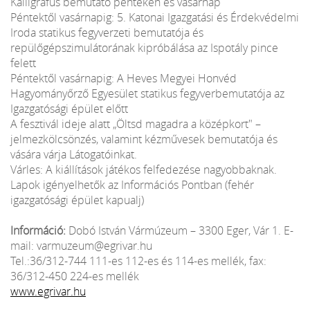
Kalligráfus bemutató pénteken és vasárnap
Péntektől vasárnapig: 5. Katonai Igazgatási és Érdekvédelmi
Iroda statikus fegyverzeti bemutatója és
repülőgépszimulátorának kipróbálása az Ispotály pince
felett
Péntektől vasárnapig: A Heves Megyei Honvéd
Hagyományőrző Egyesület statikus fegyverbemutatója az
Igazgatósági épület előtt
A fesztivál ideje alatt „Öltsd magadra a középkort" –
jelmezkölcsönzés, valamint kézművesek bemutatója és
vására várja Látogatóinkat.
Várles: A kiállítások játékos felfedezése nagyobbaknak.
Lapok igényelhetők az Információs Pontban (fehér
igazgatósági épület kapualj)
Információ:
Dobó István Vármúzeum – 3300 Eger, Vár 1. E-
mail: varmuzeum@egrivar.hu
Tel.:36/312-744 111-es 112-es és 114-es mellék, fax:
36/312-450 224-es mellék
www.egrivar.hu