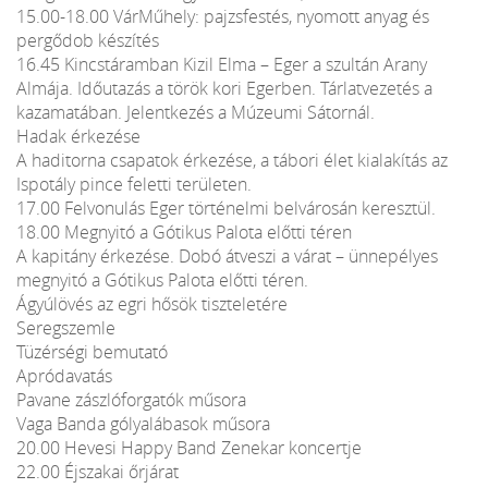
15.00-18.00 VárMűhely: pajzsfestés, nyomott anyag és
pergődob készítés
16.45 Kincstáramban Kizil Elma – Eger a szultán Arany
Almája. Időutazás a török kori Egerben. Tárlatvezetés a
kazamatában. Jelentkezés a Múzeumi Sátornál.
Hadak érkezése
A haditorna csapatok érkezése, a tábori élet kialakítás az
Ispotály pince feletti területen.
17.00 Felvonulás Eger történelmi belvárosán keresztül.
18.00 Megnyitó a Gótikus Palota előtti téren
A kapitány érkezése. Dobó átveszi a várat – ünnepélyes
megnyitó a Gótikus Palota előtti téren.
Ágyúlövés az egri hősök tiszteletére
Seregszemle
Tüzérségi bemutató
Apródavatás
Pavane zászlóforgatók műsora
Vaga Banda gólyalábasok műsora
20.00 Hevesi Happy Band Zenekar koncertje
22.00 Éjszakai őrjárat