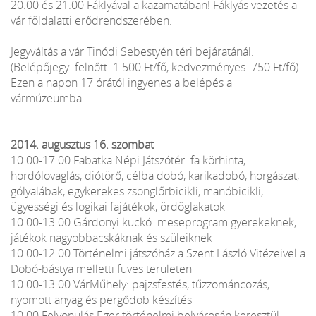
20.00 és 21.00 Fáklyával a kazamatában! Fáklyás vezetés a
vár földalatti erődrendszerében.
Jegyváltás a vár Tinódi Sebestyén téri bejáratánál.
(Belépőjegy: felnőtt: 1.500 Ft/fő, kedvezményes: 750 Ft/fő)
Ezen a napon 17 órától ingyenes a belépés a
vármúzeumba.
2014. augusztus 16. szombat
10.00-17.00 Fabatka Népi Játszótér: fa körhinta,
hordólovaglás, diótörő, célba dobó, karikadobó, horgászat,
gólyalábak, egykerekes zsonglőrbicikli, manóbicikli,
ügyességi és logikai fajátékok, ördöglakatok
10.00-13.00 Gárdonyi kuckó: meseprogram gyerekeknek,
játékok nagyobbacskáknak és szüleiknek
10.00-12.00 Történelmi játszóház a Szent László Vitézeivel a
Dobó-bástya melletti füves területen
10.00-13.00 VárMűhely: pajzsfestés, tűzzománcozás,
nyomott anyag és pergődob készítés
10.00 Felvonulás Eger történelmi belvárosán keresztül