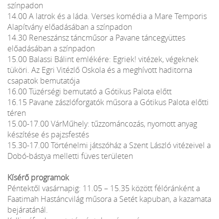
színpadon
14.00 A latrok és a láda. Verses komédia a Mare Temporis
Alapítvány előadásában a színpadon
14.30 Reneszánsz táncműsor a Pavane táncegyüttes
előadásában a színpadon
15.00 Balassi Bálint emlékére: Egriek! vitézek, végeknek
tüköri. Az Egri Vitézlő Oskola és a meghívott haditorna
csapatok bemutatója
16.00 Tüzérségi bemutató a Gótikus Palota előtt
16.15 Pavane zászlóforgatók műsora a Gótikus Palota előtti
téren
15.00-17.00 VárMűhely: tűzzománcozás, nyomott anyag
készítése és pajzsfestés
15.30-17.00 Történelmi játszóház a Szent László vitézeivel a
Dobó-bástya melletti füves területen
Kísérő programok
Péntektől vasárnapig: 11.05 – 15.35 között félóránként a
Faatimah Hastáncvilág műsora a Setét kapuban, a kazamata
bejáratánál.