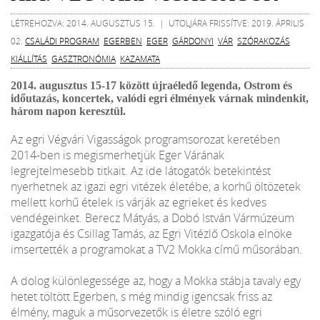
LÉTREHOZVA: 2014. AUGUSZTUS 15. | UTOLJÁRA FRISSÍTVE: 2019. ÁPRILIS
02.
CSALÁDI PROGRAM
EGERBEN
EGER
GÁRDONYI
VÁR
SZÓRAKOZÁS
KIÁLLÍTÁS
GASZTRONÓMIA
KAZAMATA
2014. augusztus 15-17 között újraéledő legenda, Ostrom és
időutazás, koncertek, valódi egri élmények várnak mindenkit,
három napon keresztül.
Az egri Végvári Vigasságok programsorozat keretében
2014-ben is megismerhetjük Eger Várának
legrejtelmesebb titkait. Az ide látogatók betekintést
nyerhetnek az igazi egri vitézek életébe, a korhű öltözetek
mellett korhű ételek is várják az egrieket és kedves
vendégeinket. Berecz Mátyás, a Dobó István Vármúzeum
igazgatója és Csillag Tamás, az Egri Vitézlő Oskola elnöke
imsertették a programokat a TV2 Mokka című műsorában.
A dolog különlegessége az, hogy a Mokka stábja tavaly egy
hetet töltött Egerben, s még mindig igencsak friss az
élmény, maguk a műsorvezetők is életre szóló egri