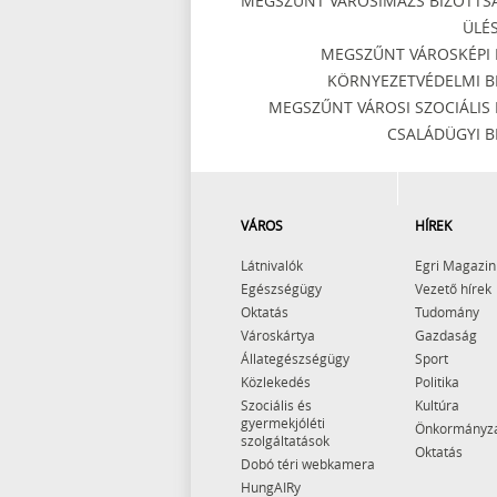
MEGSZŰNT VÁROSIMÁZS BIZOTTS
ÜLÉS
MEGSZŰNT VÁROSKÉPI 
KÖRNYEZETVÉDELMI BI
MEGSZŰNT VÁROSI SZOCIÁLIS 
CSALÁDÜGYI BI
VÁROS
HÍREK
Látnivalók
Egri Magazin
Egészségügy
Vezető hírek
Oktatás
Tudomány
Városkártya
Gazdaság
Állategészségügy
Sport
Közlekedés
Politika
Szociális és
Kultúra
gyermekjóléti
Önkormányz
szolgáltatások
Oktatás
Dobó téri webkamera
HungAIRy