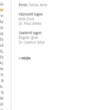
ÁG
Elnök:
Farkas Attila
OK
Képviselő tagok:
YI
Bódi Zsolt
ÁZ
Dr. Pócs Alfréd
SI
Szakértő tagok:
ÁG
Bognár Ignác
ÉS
Dr. Szalóczi Géza
SÁ
S,
ÉS
< VISSZA
I,
RN
TI
 B
N.
 B
ÁR
EI