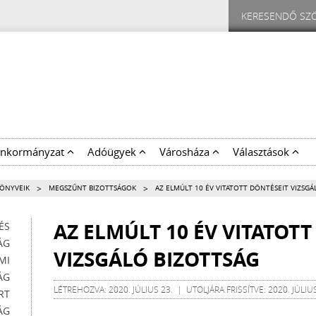
nkormányzat
Adóügyek
Városháza
Választások
>
>
KÖNYVEIK
MEGSZŰNT BIZOTTSÁGOK
AZ ELMÚLT 10 ÉV VITATOTT DÖNTÉSEIT VIZSGÁ
AZ ELMÚLT 10 ÉV VITATOTT
ÉS
ÁG
VIZSGÁLÓ BIZOTTSÁG
MI
ÁG
LÉTREHOZVA: 2020. JÚLIUS 23. | UTOLJÁRA FRISSÍTVE: 2020. JÚLIUS
RT
ÁG