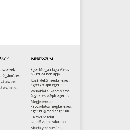
ÁSOK
IMPRESSZUM
i szervek
Eger Megyei Jogú Város
hivatalos honlapja
i ügyintézés
Közérdekű megkeresés:
 választás
egpolgh@ph.eger.hu
választások
Weboldallal kapcsolatos
ügyek: web@ph.eger.hu
Megjelenéssel
kapcsolatos megkeresés:
eger.hu@mediaeger.hu
Sajtókapcsolat:
sajto@vagnerakos.hu
Akadálymentesítési