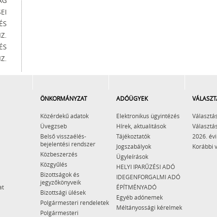
ÁG
EI
ÉS
Z.
ÉS
Z.
ÖNKORMÁNYZAT
ADÓÜGYEK
VÁLASZT
Közérdekű adatok
Elektronikus ügyintézés
Választás
Üvegzseb
Hírek, aktualitások
Választás
Belső visszaélés-
Tájékoztatók
2026. évi
bejelentési rendszer
Jogszabályok
Korábbi 
Közbeszerzés
Ügyleírások
Közgyűlés
HELYI IPARŰZÉSI ADÓ
Bizottságok és
IDEGENFORGALMI ADÓ
jegyzőkönyveik
at
ÉPÍTMÉNYADÓ
Bizottsági ülések
Egyéb adónemek
Polgármesteri rendeletek
Méltányossági kérelmek
Polgármesteri