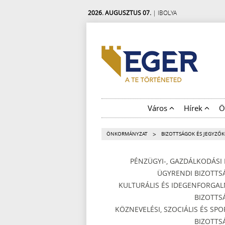
2026. AUGUSZTUS 07.
| IBOLYA
Város
Hírek
Ö
>
ÖNKORMÁNYZAT
BIZOTTSÁGOK ÉS JEGYZŐ
PÉNZÜGYI-, GAZDÁLKODÁSI 
ÜGYRENDI BIZOTTS
KULTURÁLIS ÉS IDEGENFORGAL
BIZOTTS
KÖZNEVELÉSI, SZOCIÁLIS ÉS SPO
BIZOTTS