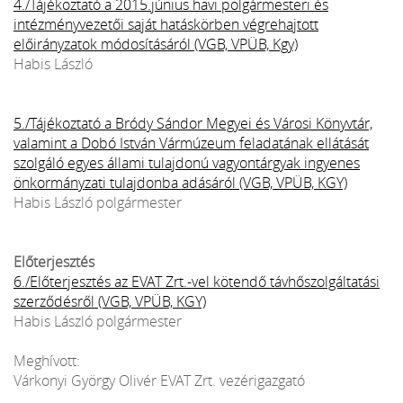
4./Tájékoztató a 2015.június havi polgármesteri és
intézményvezetői saját hatáskörben végrehajtott
előirányzatok módosításáról (VGB, VPÜB, Kgy)
Habis László
5./Tájékoztató a Bródy Sándor Megyei és Városi Könyvtár,
valamint a Dobó István Vármúzeum feladatának ellátását
szolgáló egyes állami tulajdonú vagyontárgyak ingyenes
önkormányzati tulajdonba adásáról (VGB, VPÜB, KGY)
Habis László polgármester
Előterjesztés
6./Előterjesztés az EVAT Zrt.-vel kötendő távhőszolgáltatási
szerződésről (VGB, VPÜB, KGY)
Habis László polgármester
Meghívott:
Várkonyi György Olivér EVAT Zrt. vezérigazgató