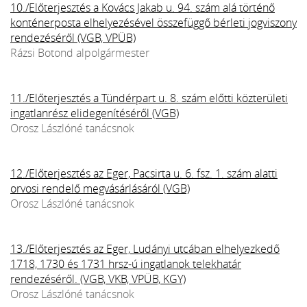
10./Előterjesztés a Kovács Jakab u. 94. szám alá történő
konténerposta elhelyezésével összefüggő bérleti jogviszony
rendezéséről (VGB, VPÜB)
Rázsi Botond alpolgármester
11./Előterjesztés a Tündérpart u. 8. szám előtti közterületi
ingatlanrész elidegenítéséről (VGB)
Orosz Lászlóné tanácsnok
12./Előterjesztés az Eger, Pacsirta u. 6. fsz. 1. szám alatti
orvosi rendelő megvásárlásáról (VGB)
Orosz Lászlóné tanácsnok
13./Előterjesztés az Eger, Ludányi utcában elhelyezkedő
1718, 1730 és 1731 hrsz-ú ingatlanok telekhatár
rendezéséről. (VGB, VKB, VPÜB, KGY)
Orosz Lászlóné tanácsnok