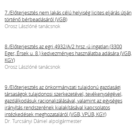
7./Előterjesztés nem lakás célú helyiség licites eljárás útján
történő bérbeadásáról (VGB)
Orosz Lászlóné tanácsnok
8./Előterjesztés az egri 4932/A/2 hrsz.-ú ingatlan (3300
Eger, Érsek u. 8.) kedvezményes használatba adására (VGB,
KGY)
Orosz Lászlóné tanácsnok
9./Előterjesztés az önkormányzati tulajdonú gazdasági
társaságok tulajdonosi szerkezetével, tevékenységével,
gazdálkodásuk racionalizálásával, valamint az egységes
irányítás rendszerének kialakításával kapcsolatos
intézkedések meghozataláról (VGB, VPÜB, KGY)
Dr. Turcsányi Dániel alpolgármester