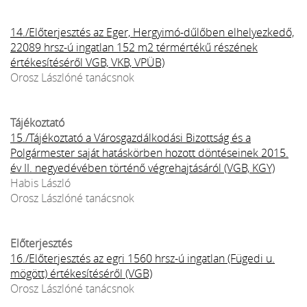
14./Előterjesztés az Eger, Hergyimó-dűlőben elhelyezkedő,
22089 hrsz-ú ingatlan 152 m2 térmértékű részének
értékesítéséről VGB, VKB, VPÜB)
Orosz Lászlóné tanácsnok
Tájékoztató
15./Tájékoztató a Városgazdálkodási Bizottság és a
Polgármester saját hatáskörben hozott döntéseinek 2015.
év II. negyedévében történő végrehajtásáról (VGB, KGY)
Habis László
Orosz Lászlóné tanácsnok
Előterjesztés
16./Előterjesztés az egri 1560 hrsz-ú ingatlan (Fügedi u.
mögött) értékesítéséről (VGB)
Orosz Lászlóné tanácsnok