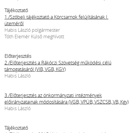
Tájékoztató
1./Szóbeli tájékoztató a Körcsarnok felújításának I.
üteméről
Habis László polgármester
Tóth Elemér Külső meghívott
Előterjesztés
2./Előterjesztés a Rákóczi Szövetség működési célú
támogatásáról (VIB, VGB, KGY)
Habis László
3./Előterjesztés az önkormányzati intézmények
előirányzatainak módosítására (VGB, VPÜB, VSZCSB, VB, Kgy)
Habis László
Tájékoztató