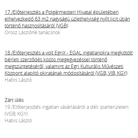
17./Előterjesztés a Polgármesteri Hivatal épületében
elhelyezkedő 63 m2 nagyságú üzlethelyiség nyílt licit útján
történő hasznosításáról (VGB)
Orosz Lászlóné tanácsnok
18./Előterjesztés a volt EgriX - EGAL ingatlanokra megkötött
bérleti szerződés közös megegyezéssel történő
megszüntetéséről, valamint az Egri Kulturális Művészeti
Központ alapító okiratának módosításáról (VGB, VIB, KGY)
Habis László
Zárt ülés
19./Előterjesztés ingatlan vásárlásáról a déli iparterületen
(VGB, KGY)
Habis László