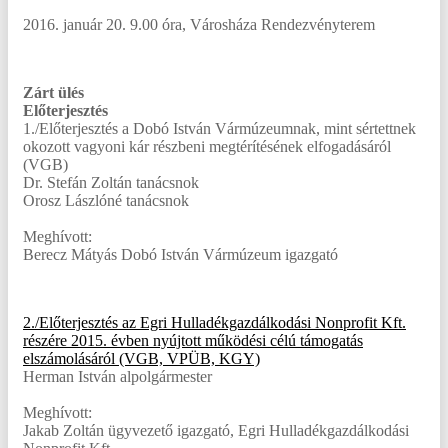
2016. január 20. 9.00 óra, Városháza Rendezvényterem
Zárt ülés
Előterjesztés
1./Előterjesztés a Dobó István Vármúzeumnak, mint sértettnek
okozott vagyoni kár részbeni megtérítésének elfogadásáról
(VGB)
Dr. Stefán Zoltán tanácsnok
Orosz Lászlóné tanácsnok
Meghívott:
Berecz Mátyás Dobó István Vármúzeum igazgató
2./Előterjesztés az Egri Hulladékgazdálkodási Nonprofit Kft.
részére 2015. évben nyújtott működési célú támogatás
elszámolásáról (VGB, VPÜB, KGY)
Herman István alpolgármester
Meghívott:
Jakab Zoltán ügyvezető igazgató, Egri Hulladékgazdálkodási