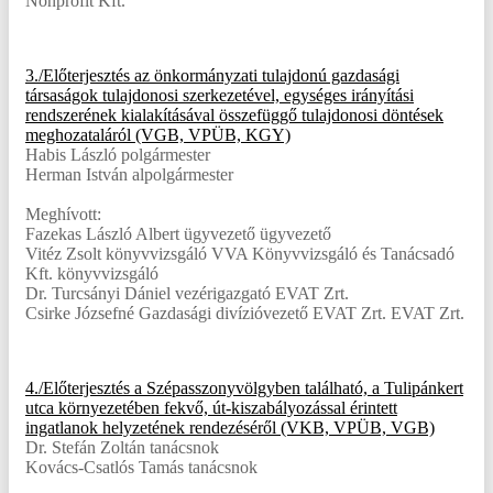
Nonprofit Kft.
3./Előterjesztés az önkormányzati tulajdonú gazdasági
társaságok tulajdonosi szerkezetével, egységes irányítási
rendszerének kialakításával összefüggő tulajdonosi döntések
meghozataláról (VGB, VPÜB, KGY)
Habis László polgármester
Herman István alpolgármester
Meghívott:
Fazekas László Albert ügyvezető ügyvezető
Vitéz Zsolt könyvvizsgáló VVA Könyvvizsgáló és Tanácsadó
Kft. könyvvizsgáló
Dr. Turcsányi Dániel vezérigazgató EVAT Zrt.
Csirke Józsefné Gazdasági divízióvezető EVAT Zrt. EVAT Zrt.
4./Előterjesztés a Szépasszonyvölgyben található, a Tulipánkert
utca környezetében fekvő, út-kiszabályozással érintett
ingatlanok helyzetének rendezéséről (VKB, VPÜB, VGB)
Dr. Stefán Zoltán tanácsnok
Kovács-Csatlós Tamás tanácsnok