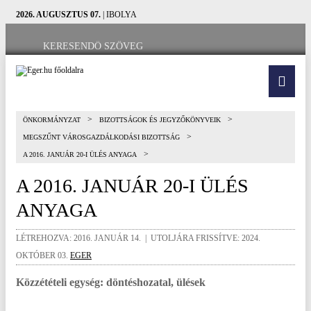
2026. AUGUSZTUS 07.
| IBOLYA
>
>
ÖNKORMÁNYZAT
BIZOTTSÁGOK ÉS JEGYZŐKÖNYVEIK
>
MEGSZŰNT VÁROSGAZDÁLKODÁSI BIZOTTSÁG
>
A 2016. JANUÁR 20-I ÜLÉS ANYAGA
A 2016. JANUÁR 20-I ÜLÉS
ANYAGA
LÉTREHOZVA: 2016. JANUÁR 14. | UTOLJÁRA FRISSÍTVE: 2024.
OKTÓBER 03.
EGER
Közzétételi egység: döntéshozatal, ülések