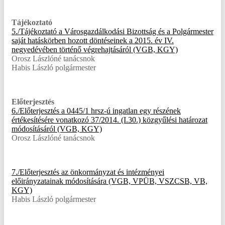
Tájékoztató
5./Tájékoztató a Városgazdálkodási Bizottság és a Polgármester
saját hatáskörben hozott döntéseinek a 2015. év IV.
negyedévében történő végrehajtásáról (VGB, KGY)
Orosz Lászlóné tanácsnok
Habis László polgármester
Előterjesztés
6./Előterjesztés a 0445/1 hrsz-ú ingatlan egy részének
értékesítésére vonatkozó 37/2014. (I.30.) közgyűlési határozat
módosításáról (VGB, KGY)
Orosz Lászlóné tanácsnok
7./Előterjesztés az önkormányzat és intézményei
előirányzatainak módosítására (VGB, VPÜB, VSZCSB, VB,
KGY)
Habis László polgármester