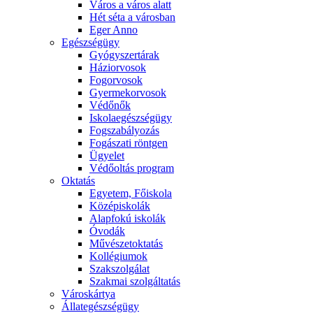
Város a város alatt
Hét séta a városban
Eger Anno
Egészségügy
Gyógyszertárak
Háziorvosok
Fogorvosok
Gyermekorvosok
Védőnők
Iskolaegészségügy
Fogszabályozás
Fogászati röntgen
Ügyelet
Védőoltás program
Oktatás
Egyetem, Főiskola
Középiskolák
Alapfokú iskolák
Óvodák
Művészetoktatás
Kollégiumok
Szakszolgálat
Szakmai szolgáltatás
Városkártya
Állategészségügy