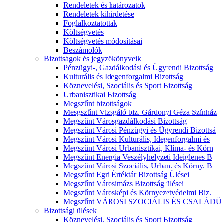
Rendeletek és határozatok
Rendeletek kihirdetése
Foglalkoztatottak
Költségvetés
Költségvetés módosításai
Beszámolók
Bizottságok és jegyzőkönyveik
Pénzügyi-, Gazdálkodási és Ügyrendi Bizottság
Kulturális és Idegenforgalmi Bizottság
Köznevelési, Szociális és Sport Bizottság
Urbanisztikai Bizottság
Megszűnt bizottságok
Mesgszűnt Vizsgáló biz. Gárdonyi Géza Színház
Megszűnt Városgazdálkodási Bizottság
Megszűnt Városi Pénzügyi és Ügyrendi Bizottsá
Megszűnt Városi Kulturális, Idegenforgalmi és
Megszűnt Városi Urbanisztikai, Klíma- és Körn
Megszűnt Energia Veszélyhelyzeti Ideiglenes B
Megszűnt Városi Szociális, Urban. és Körny. B
Megszűnt Egri Értéktár Bizottság Ülései
Megszűnt Városimázs Bizottság ülései
Megszűnt Városképi és Környezetvédelmi Biz.
Megszűnt VÁROSI SZOCIÁLIS ÉS CSALÁDÜ
Bizottsági ülések
Köznevelési, Szociális és Sport Bizottság