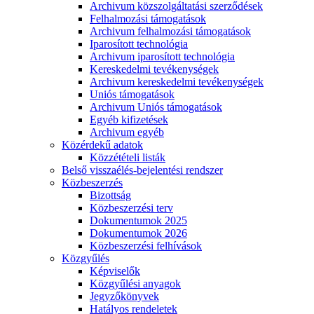
Archivum közszolgáltatási szerződések
Felhalmozási támogatások
Archivum felhalmozási támogatások
Iparosított technológia
Archivum iparosított technológia
Kereskedelmi tevékenységek
Archivum kereskedelmi tevékenységek
Uniós támogatások
Archivum Uniós támogatások
Egyéb kifizetések
Archivum egyéb
Közérdekű adatok
Közzétételi listák
Belső visszaélés-bejelentési rendszer
Közbeszerzés
Bizottság
Közbeszerzési terv
Dokumentumok 2025
Dokumentumok 2026
Közbeszerzési felhívások
Közgyűlés
Képviselők
Közgyűlési anyagok
Jegyzőkönyvek
Hatályos rendeletek