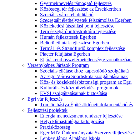
Gyermeknevelés támogató fejlesztés
Közösségi tér fejlesztése az Érsekkertben
Szociális városrehabilitáció
Szegregált élethelyzetek felszámolása Egerben
Közlekedési átszállási pont fejlesztése
Természetjáró infrastruktúra fejlesztése
Humán fejlesztések Egerben
Belterületi utak fejlesztése Egerben
Termál- és Strandfürdő komplex fejlesztése
Piactér felújítása Egerben
Eljárásrend összeférhetetlenségre vonatkozóan
Versenyképes Járások Program
Szociális ellátásokhoz kapcsolódó szolgáltatá
Az Egri Városi Sportiskola szolgáltatásainak
Köz- és közlekedésbiztonsági program az Egri
Kulturális és közművelődési programok
EVSI szolgáltatásainak biztosítása
Egri vár fejlesztés
Tömlöc bástya Építéstörténeti dokumentáció és
Fejlesztési projektek
Energia menedzsment rendszer fejlesztése
Helyi klímastratégia kidolgozása
Praxisközösség
Eger MJV Önkormányzata Szervezetfejlesztése
Lenkey János Általános Iskola