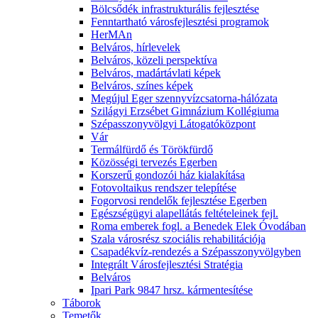
Bölcsődék infrastrukturális fejlesztése
Fenntartható városfejlesztési programok
HerMAn
Belváros, hírlevelek
Belváros, közeli perspektíva
Belváros, madártávlati képek
Belváros, színes képek
Megújul Eger szennyvízcsatorna-hálózata
Szilágyi Erzsébet Gimnázium Kollégiuma
Szépasszonyvölgyi Látogatóközpont
Vár
Termálfürdő és Törökfürdő
Közösségi tervezés Egerben
Korszerű gondozói ház kialakítása
Fotovoltaikus rendszer telepítése
Fogorvosi rendelők fejlesztése Egerben
Egészségügyi alapellátás feltételeinek fejl.
Roma emberek fogl. a Benedek Elek Óvodában
Szala városrész szociális rehabilitációja
Csapadékvíz-rendezés a Szépasszonyvölgyben
Integrált Városfejlesztési Stratégia
Belváros
Ipari Park 9847 hrsz. kármentesítése
Táborok
Temetők