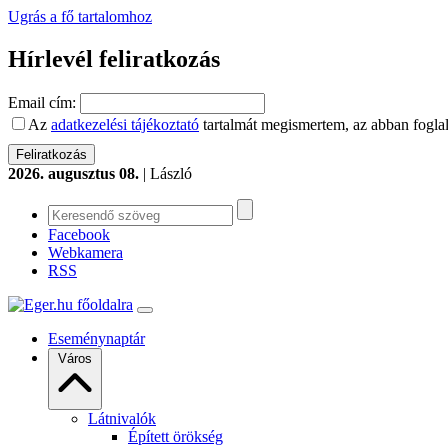
Ugrás a fő tartalomhoz
Hírlevél feliratkozás
Email cím:
Az
adatkezelési tájékoztató
tartalmát megismertem, az abban foglal
2026. augusztus 08.
| László
Facebook
Webkamera
RSS
Eseménynaptár
Város
Látnivalók
Épített örökség