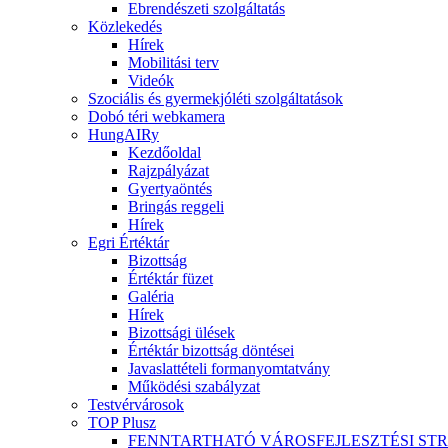
Ebrendészeti szolgáltatás
Közlekedés
Hírek
Mobilitási terv
Videók
Szociális és gyermekjóléti szolgáltatások
Dobó téri webkamera
HungAIRy
Kezdőoldal
Rajzpályázat
Gyertyaöntés
Bringás reggeli
Hírek
Egri Értéktár
Bizottság
Értéktár füzet
Galéria
Hírek
Bizottsági ülések
Értéktár bizottság döntései
Javaslattételi formanyomtatvány
Működési szabályzat
Testvérvárosok
TOP Plusz
FENNTARTHATÓ VÁROSFEJLESZTÉSI ST