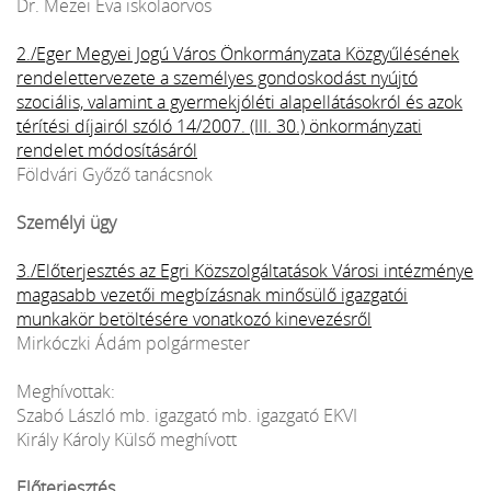
Dr. Mezei Éva iskolaorvos
2./Eger Megyei Jogú Város Önkormányzata Közgyűlésének
rendelettervezete a személyes gondoskodást nyújtó
szociális, valamint a gyermekjóléti alapellátásokról és azok
térítési díjairól szóló 14/2007. (III. 30.) önkormányzati
rendelet módosításáról
Földvári Győző tanácsnok
Személyi ügy
3./Előterjesztés az Egri Közszolgáltatások Városi intézménye
magasabb vezetői megbízásnak minősülő igazgatói
munkakör betöltésére vonatkozó kinevezésről
Mirkóczki Ádám polgármester
Meghívottak:
Szabó László mb. igazgató mb. igazgató EKVI
Király Károly Külső meghívott
Előterjesztés