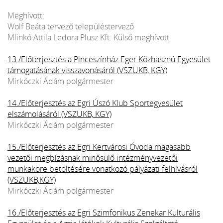
Meghívott:
Wolf Beáta tervező településtervező
Mlinkó Attila Ledora Plusz Kft. Külső meghívott
13./Előterjesztés a Pinceszínház Eger Közhasznú Egyesület
támogatásának visszavonásáról (VSZUKB, KGY)
Mirkóczki Ádám polgármester
14./Előterjesztés az Egri Úszó Klub Sportegyesület
elszámolásáról (VSZUKB, KGY)
Mirkóczki Ádám polgármester
15./Előterjesztés az Egri Kertvárosi Óvoda magasabb
vezetői megbízásnak minősülő intézményvezetői
munkaköre betöltésére vonatkozó pályázati felhívásról
(VSZUKB,KGY)
Mirkóczki Ádám polgármester
16./Előterjesztés az Egri Szimfonikus Zenekar Kulturális