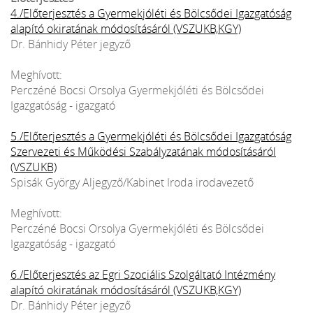
4./Előterjesztés a Gyermekjóléti és Bölcsődei Igazgatóság
alapító okiratának módosításáról (VSZUKB,KGY)
Dr. Bánhidy Péter jegyző
Meghívott:
Perczéné Bocsi Orsolya Gyermekjóléti és Bölcsődei
Igazgatóság - igazgató
5./Előterjesztés a Gyermekjóléti és Bölcsődei Igazgatóság
Szervezeti és Működési Szabályzatának módosításáról
(VSZUKB)
Spisák György Aljegyző/Kabinet Iroda irodavezető
Meghívott:
Perczéné Bocsi Orsolya Gyermekjóléti és Bölcsődei
Igazgatóság - igazgató
6./Előterjesztés az Egri Szociális Szolgáltató Intézmény
alapító okiratának módosításáról (VSZUKB,KGY)
Dr. Bánhidy Péter jegyző