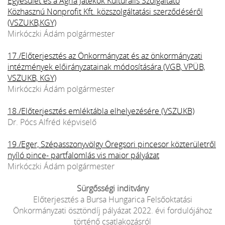
Egyesület és a Agria Játékok Kulturális Szolgáltató
Közhasznú Nonprofit Kft. közszolgáltatási szerződéséről
(VSZUKB,KGY)
Mirkóczki Ádám polgármester
17./Előterjesztés az Önkormányzat és az önkormányzati
intézmények előirányzatainak módosítására (VGB, VPÜB,
VSZUKB, KGY)
Mirkóczki Ádám polgármester
18./Előterjesztés emléktábla elhelyezésére (VSZUKB)
Dr. Pócs Alfréd képviselő
19./Eger, Szépasszonyvölgy Öregsori pincesor közterületről
nyíló pince- partfalomlás vis maior pályázat
Mirkóczki Ádám polgármester
Sürgősségi inditvány
Előterjesztés a Bursa Hungarica Felsőoktatási
Önkormányzati ösztöndíj pályázat 2022. évi fordulójához
történő csatlakozásról