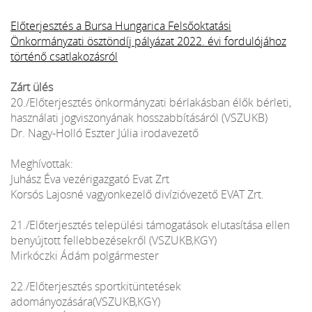
Előterjesztés a Bursa Hungarica Felsőoktatási
Önkormányzati ösztöndíj pályázat 2022. évi fordulójához
történő csatlakozásról
Zárt ülés
20./Előterjesztés önkormányzati bérlakásban élők bérleti,
használati jogviszonyának hosszabbításáról (VSZUKB)
Dr. Nagy-Holló Eszter Júlia irodavezető
Meghívottak:
Juhász Éva vezérigazgató Evat Zrt
Korsós Lajosné vagyonkezelő divízióvezető EVAT Zrt.
21./Előterjesztés települési támogatások elutasítása ellen
benyújtott fellebbezésekről (VSZUKB,KGY)
Mirkóczki Ádám polgármester
22./Előterjesztés sportkitüntetések
adományozására(VSZUKB,KGY)