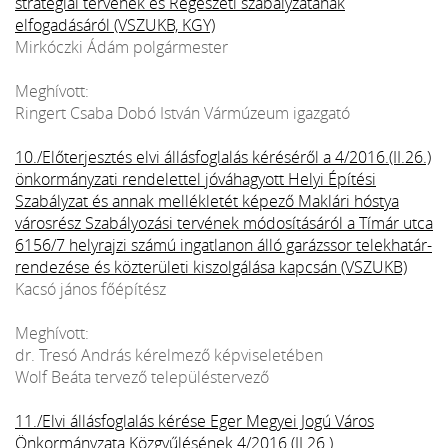
stratégiai tervének és Régészeti szabályzatának
elfogadásáról (VSZUKB, KGY)
Mirkóczki Ádám polgármester
Meghívott:
Ringert Csaba Dobó István Vármúzeum igazgató
10./Előterjesztés elvi állásfoglalás kéréséről a 4/2016.(II.26.)
önkormányzati rendelettel jóváhagyott Helyi Építési
Szabályzat és annak mellékletét képező Maklári hóstya
városrész Szabályozási tervének módosításáról a Tímár utca
6156/7 helyrajzi számú ingatlanon álló garázssor telekhatár-
rendezése és közterületi kiszolgálása kapcsán (VSZUKB)
Kacsó jános főépítész
Meghívott:
dr. Tresó András kérelmező képviseletében
Wolf Beáta tervező településtervező
11./Elvi állásfoglalás kérése Eger Megyei Jogú Város
Önkormányzata Közgyűlésének 4/2016.(II.26.)