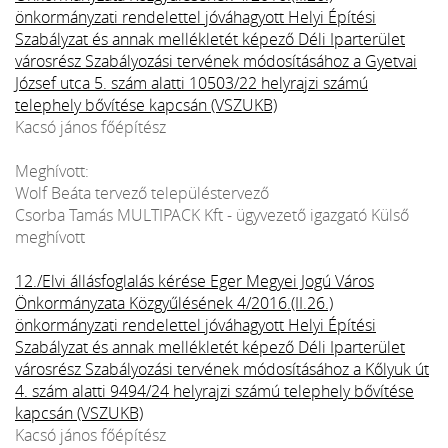
önkormányzati rendelettel jóváhagyott Helyi Építési
Szabályzat és annak mellékletét képező Déli Iparterület
városrész Szabályozási tervének módosításához a Gyetvai
József utca 5. szám alatti 10503/22 helyrajzi számú
telephely bővítése kapcsán (VSZUKB)
Kacsó jános főépítész
Meghívott:
Wolf Beáta tervező településtervező
Csorba Tamás MULTIPACK Kft - ügyvezető igazgató Külső
meghívott
12./Elvi állásfoglalás kérése Eger Megyei Jogú Város
Önkormányzata Közgyűlésének 4/2016.(II.26.)
önkormányzati rendelettel jóváhagyott Helyi Építési
Szabályzat és annak mellékletét képező Déli Iparterület
városrész Szabályozási tervének módosításához a Kőlyuk út
4. szám alatti 9494/24 helyrajzi számú telephely bővítése
kapcsán (VSZUKB)
Kacsó jános főépítész