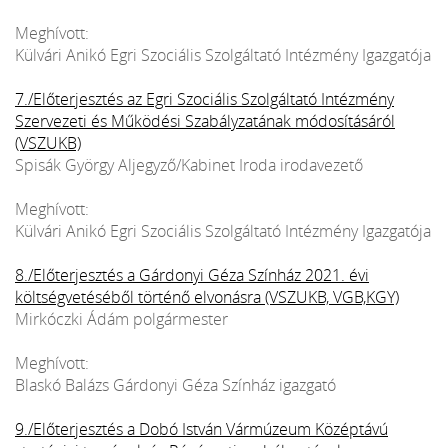
Meghívott:
Külvári Anikó Egri Szociális Szolgáltató Intézmény Igazgatója
7./Előterjesztés az Egri Szociális Szolgáltató Intézmény
Szervezeti és Működési Szabályzatának módosításáról
(VSZUKB)
Spisák György Aljegyző/Kabinet Iroda irodavezető
Meghívott:
Külvári Anikó Egri Szociális Szolgáltató Intézmény Igazgatója
8./Előterjesztés a Gárdonyi Géza Színház 2021. évi
költségvetéséből történő elvonásra (VSZUKB, VGB,KGY)
Mirkóczki Ádám polgármester
Meghívott:
Blaskó Balázs Gárdonyi Géza Színház igazgató
9./Előterjesztés a Dobó István Vármúzeum Középtávú