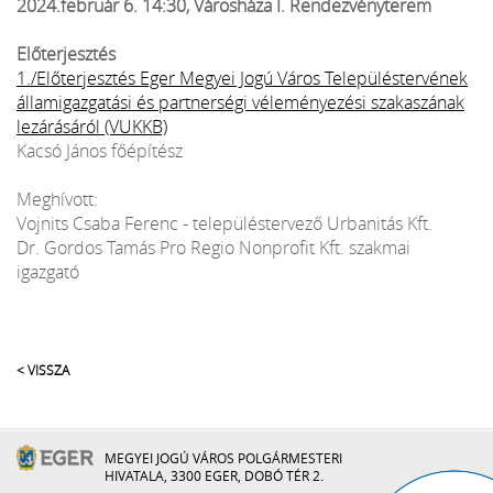
2024.február 6. 14:30, Városháza I. Rendezvényterem
Előterjesztés
1./Előterjesztés Eger Megyei Jogú Város Településtervének
államigazgatási és partnerségi véleményezési szakaszának
lezárásáról (VUKKB)
Kacsó János főépítész
Meghívott:
Vojnits Csaba Ferenc - településtervező Urbanitás Kft.
Dr. Gordos Tamás Pro Regio Nonprofit Kft. szakmai
igazgató
< VISSZA
MEGYEI JOGÚ VÁROS POLGÁRMESTERI
HIVATALA, 3300 EGER, DOBÓ TÉR 2.