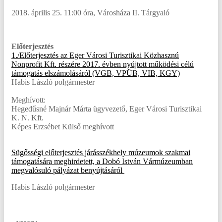
2018. április 25. 11:00 óra, Városháza II. Tárgyaló
Előterjesztés
1./Előterjesztés az Eger Városi Turisztikai Közhasznú
Nonprofit Kft. részére 2017. évben nyújtott működési célú
támogatás elszámolásáról (VGB, VPÜB, VIB, KGY)
Habis László polgármester
Meghívott:
Hegedűsné Majnár Márta ügyvezető, Eger Városi Turisztikai
K. N. Kft.
Képes Erzsébet Külső meghívott
Sügősségi előterjesztés járásszékhely múzeumok szakmai
támogatására meghirdetett, a Dobó István Vármúzeumban
megvalósuló pályázat benyújtásáról
Habis László polgármester