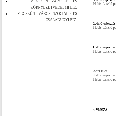
MEGSZŰNT VÁROSKÉPI ÉS
Habis László p
KÖRNYEZETVÉDELMI BIZ.
MEGSZŰNT VÁROSI SZOCIÁLIS ÉS
CSALÁDÜGYI BIZ.
5./Előterjeszté
Habis László p
6./Előterjeszt
Habis László p
Zárt ülés
7./Előterjeszt
Habis László p
< VISSZA