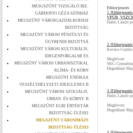
MESGSZŰNT VIZSGÁLÓ BIZ.
Előterjesztés
1./Előterjeszt
GÁRDONYI GÉZA SZÍNHÁZ
VPÜB, VSZCSB
MEGSZŰNT VÁROSGAZDÁLKODÁSI
Habis László p
BIZOTTSÁG
MEGSZŰNT VÁROSI PÉNZÜGYI ÉS
ÜGYRENDI BIZOTTSÁ
2./Előterjeszt
MEGSZŰNT VÁROSI KULTURÁLIS,
Kovács-Csatlós
IDEGENFORGALMI ÉS
Meghívott:
MEGSZŰNT VÁROSI URBANISZTIKAI,
SKC-Consulting
Hegedűsné Majn
KLÍMA- ÉS KÖRN
MEGSZŰNT ENERGIA
VESZÉLYHELYZETI IDEIGLENES B
3./Előterjeszté
MEGSZŰNT VÁROSI SZOCIÁLIS,
Habis László p
URBAN. ÉS KÖRNY. B
Meghívott:
MEGSZŰNT EGRI ÉRTÉKTÁR
Hegedűsné Majn
BIZOTTSÁG ÜLÉSEI
MEGSZŰNT VÁROSIMÁZS
BIZOTTSÁG ÜLÉSEI
4./Előterjeszté