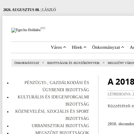
2026. AUGUSZTUS 08.
| LÁSZLÓ
Város
Hírek
Önkormányzat
A
>
>
ÖNKORMÁNYZAT
BIZOTTSÁGOK ÉS JEGYZŐKÖNYVEIK
MEGSZŰNT VÁROS
A 201
PÉNZÜGYI-, GAZDÁLKODÁSI ÉS
ÜGYRENDI BIZOTTSÁG
LÉTREHOZVA: 2
KULTURÁLIS ÉS IDEGENFORGALMI
BIZOTTSÁG
Közzétételi 
KÖZNEVELÉSI, SZOCIÁLIS ÉS SPORT
BIZOTTSÁG
2018. december
URBANISZTIKAI BIZOTTSÁG
MEGSZŰNT BIZOTTSÁGOK