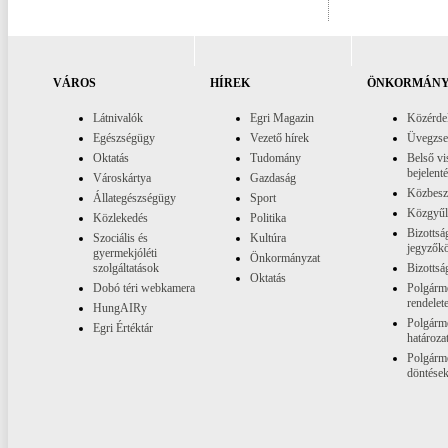
VÁROS
HÍREK
ÖNKORMÁNY
Látnivalók
Egri Magazin
Közérde
Egészségügy
Vezető hírek
Üvegzs
Oktatás
Tudomány
Belső vi
bejelent
Városkártya
Gazdaság
Közbesz
Állategészségügy
Sport
Közgyűl
Közlekedés
Politika
Bizottsá
Szociális és
Kultúra
jegyzők
gyermekjóléti
Önkormányzat
szolgáltatások
Bizottsá
Oktatás
Dobó téri webkamera
Polgárme
rendelet
HungAIRy
Polgárme
Egri Értéktár
határoza
Polgárme
döntése