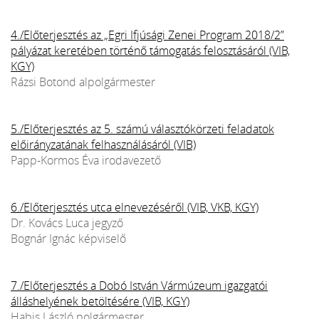
4./Előterjesztés az „Egri Ifjúsági Zenei Program 2018/2”
pályázat keretében történő támogatás felosztásáról (VIB,
KGY)
Rázsi Botond alpolgármester
5./Előterjesztés az 5. számú választókörzeti feladatok
előirányzatának felhasználásáról (VIB)
Papp-Kormos Éva irodavezető
6./Előterjesztés utca elnevezéséről (VIB, VKB, KGY)
Dr. Kovács Luca jegyző
Bognár Ignác képviselő
7./Előterjesztés a Dobó István Vármúzeum igazgatói
álláshelyének betöltésére (VIB, KGY)
Habis László polgármester