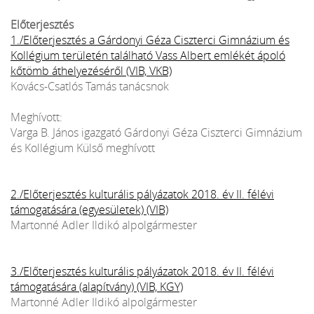
Előterjesztés
1./Előterjesztés a Gárdonyi Géza Ciszterci Gimnázium és
Kollégium területén található Vass Albert emlékét ápoló
kőtömb áthelyezéséről (VIB, VKB)
Kovács-Csatlós Tamás tanácsnok
Meghívott:
Varga B. János igazgató Gárdonyi Géza Ciszterci Gimnázium
és Kollégium Külső meghívott
2./Előterjesztés kulturális pályázatok 2018. év II. félévi
támogatására (egyesületek) (VIB)
Martonné Adler Ildikó alpolgármester
3./Előterjesztés kulturális pályázatok 2018. év II. félévi
támogatására (alapítvány) (VIB, KGY)
Martonné Adler Ildikó alpolgármester