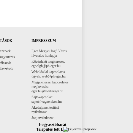
TÁSOK
IMPRESSZUM
 szervek
Eger Megyei Jogú Város
hivatalos honlapja
 ügyintézés
Közérdekű megkeresés:
választás
egpolgh@ph.eger.hu
lasztások
Weboldallal kapcsolatos
ügyek: web@ph.eger.hu
Megjelenéssel kapcsolatos
megkeresés:
eger.hu@mediaeger.hu
Sajtókapcsolat:
sajto@vagnerakos.hu
Akadálymentesítési
nyilatkozat
Jogi nyilatkozat
Fogyasztóbarát
Település lett Eger