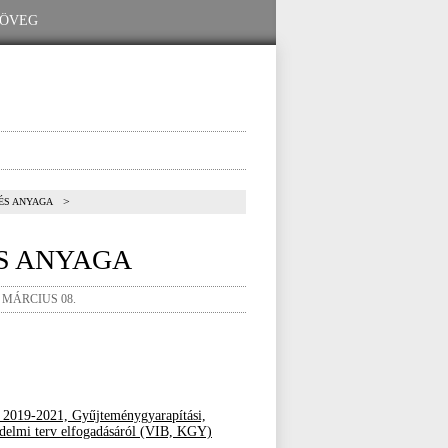
>
LÉS ANYAGA
ÉS ANYAGA
 MÁRCIUS 08.
ia 2019-2021, Gyűjteménygyarapítási,
yvédelmi terv elfogadásáról (VIB, KGY)