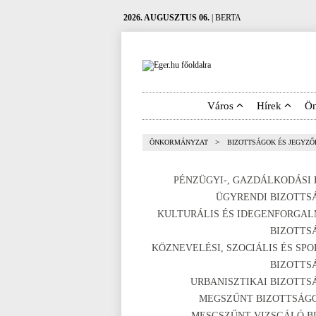
2026. AUGUSZTUS 06.
| BERTA
Város
Hírek
Ö
>
ÖNKORMÁNYZAT
BIZOTTSÁGOK ÉS JEGYZ
PÉNZÜGYI-, GAZDÁLKODÁSI 
ÜGYRENDI BIZOTTS
KULTURÁLIS ÉS IDEGENFORGAL
BIZOTTS
KÖZNEVELÉSI, SZOCIÁLIS ÉS SPO
BIZOTTS
URBANISZTIKAI BIZOTTS
MEGSZŰNT BIZOTTSÁG
MESGSZŰNT VIZSGÁLÓ BI