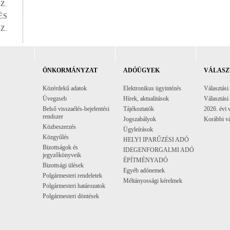
Z.
ÉS
Z.
ÖNKORMÁNYZAT
ADÓÜGYEK
VÁLASZ
Közérdekű adatok
Elektronikus ügyintézés
Választási
Üvegzseb
Hírek, aktualitások
Választási
Belső visszaélés-bejelentési
Tájékoztatók
2026. évi 
rendszer
Jogszabályok
Korábbi vá
Közbeszerzés
Ügyleírások
Közgyűlés
HELYI IPARŰZÉSI ADÓ
Bizottságok és
IDEGENFORGALMI ADÓ
jegyzőkönyveik
ÉPÍTMÉNYADÓ
Bizottsági ülések
Egyéb adónemek
Polgármesteri rendeletek
Méltányossági kérelmek
Polgármesteri határozatok
Polgármesteri döntések