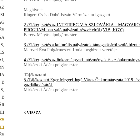
ÁZ
Meghívott:
SI
Ringert Csaba Dobó István Vármúzeum igazgató
ÁG
2./Előterjesztés az INTERREG V-A SZLOVÁKIA – MAG
ÉS
PROGRAM-ban való pályázati részvételről (VIB, KGY)
Berecz Mátyás alpolgármester
SÁ
S,
3./Előterjesztés a kulturális pályázatok támogatásáról szóló bizot
Merczel Éva Polgármesteri Iroda megbízott vezetője
ÉS
I,
4./Előterjesztés az önkormányzati intézmények és az önkormányza
Mirkóczki Ádám polgármester
RN
IA
Tájékoztató
5./Tájékoztató Eger Megyei Jogú Város Önkormányzata 2019. évi 
 B
gazdálkodásáról.
S,
Mirkóczki Ádám polgármester
 B
ÁR
EI
< VISSZA
ZS
EI
ÉS