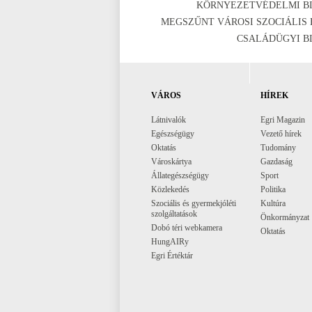
KÖRNYEZETVÉDELMI BI
MEGSZŰNT VÁROSI SZOCIÁLIS 
CSALÁDÜGYI BI
VÁROS
HÍREK
Látnivalók
Egri Magazin
Egészségügy
Vezető hírek
Oktatás
Tudomány
Városkártya
Gazdaság
Állategészségügy
Sport
Közlekedés
Politika
Szociális és gyermekjóléti
Kultúra
szolgáltatások
Önkormányzat
Dobó téri webkamera
Oktatás
HungAIRy
Egri Értéktár