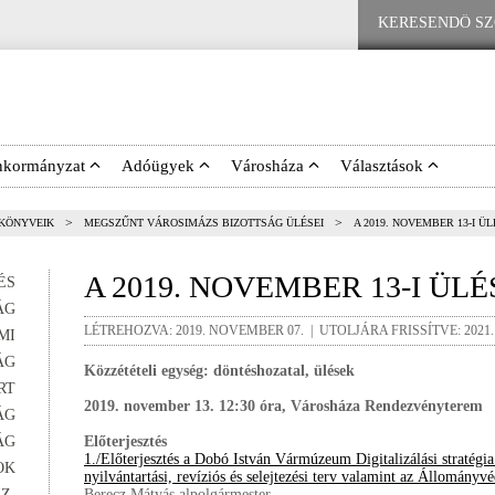
nkormányzat
Adóügyek
Városháza
Választások
>
>
ŐKÖNYVEIK
MEGSZŰNT VÁROSIMÁZS BIZOTTSÁG ÜLÉSEI
A 2019. NOVEMBER 13-I Ü
A 2019. NOVEMBER 13-I ÜL
ÉS
ÁG
LÉTREHOZVA: 2019. NOVEMBER 07. | UTOLJÁRA FRISSÍTVE: 2021.
MI
ÁG
Közzétételi egység: döntéshozatal, ülések
RT
2019. november 13. 12:30 óra, Városháza Rendezvényterem
ÁG
ÁG
Előterjesztés
1./Előterjesztés a Dobó István Vármúzeum Digitalizálási stratég
OK
nyilvántartási, revíziós és selejtezési terv valamint az Állomán
Z.
Berecz Mátyás alpolgármester