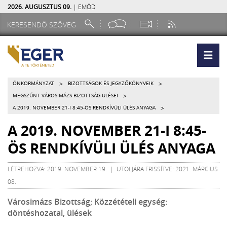
2026. AUGUSZTUS 09.
| EMŐD
>
>
ÖNKORMÁNYZAT
BIZOTTSÁGOK ÉS JEGYZŐKÖNYVEIK
>
MEGSZŰNT VÁROSIMÁZS BIZOTTSÁG ÜLÉSEI
>
A 2019. NOVEMBER 21-I 8:45-ÖS RENDKÍVÜLI ÜLÉS ANYAGA
A 2019. NOVEMBER 21-I 8:45-
ÖS RENDKÍVÜLI ÜLÉS ANYAGA
LÉTREHOZVA: 2019. NOVEMBER 19. | UTOLJÁRA FRISSÍTVE: 2021. MÁRCIUS
08.
Városimázs Bizottság; Közzétételi egység:
döntéshozatal, ülések