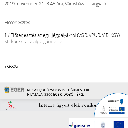
2019. november 21. 8:45 óra, Városháza I. Tárgyaló
Előterjesztés
1./ Előterjesztés az egri jégpályákról (VGB, VPÜB, VIB, KGY)
Mirkóczki Zita alpolgármester
< VISSZA
MEGYEI JOGÚ VÁROS POLGÁRMESTERI
HIVATALA, 3300 EGER, DOBÓ TÉR 2.