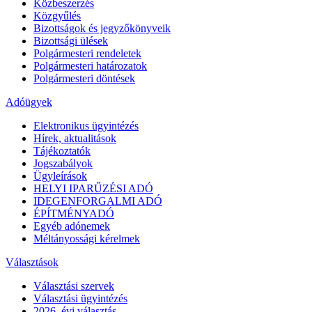
Közbeszerzés
Közgyűlés
Bizottságok és jegyzőkönyveik
Bizottsági ülések
Polgármesteri rendeletek
Polgármesteri határozatok
Polgármesteri döntések
Adóügyek
Elektronikus ügyintézés
Hírek, aktualitások
Tájékoztatók
Jogszabályok
Ügyleírások
HELYI IPARŰZÉSI ADÓ
IDEGENFORGALMI ADÓ
ÉPÍTMÉNYADÓ
Egyéb adónemek
Méltányossági kérelmek
Választások
Választási szervek
Választási ügyintézés
2026. évi választás