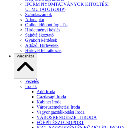
IFORM NYOMTATVÁNYOK KITÖLTÉSI
ÚTMUTATÓI (OHP)
Számlaszámok
Adónaptár
Online időpont foglalás
Hirdetményi közlés
Sajtótájékoztató
Gyakori kérdések
Adózói Hírlevelek
Hírlevél feliratkozás
Városháza
Vezetés
Irodák
Adó Iroda
Gazdasági Iroda
Kabinet Iroda
Városüzemeltetési Iroda
Vagyongazdálkodási Iroda
VÁROSRENDÉSZETI IRODA
FŐÉPÍTÉSZI CSOPORT
JOGI, SZERVEZÉSI ÉS KÖZJÓLÉTI IRODA