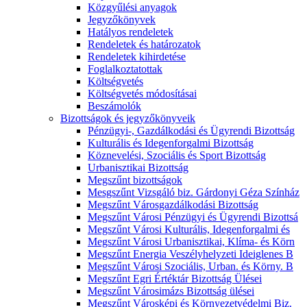
Közgyűlési anyagok
Jegyzőkönyvek
Hatályos rendeletek
Rendeletek és határozatok
Rendeletek kihirdetése
Foglalkoztatottak
Költségvetés
Költségvetés módosításai
Beszámolók
Bizottságok és jegyzőkönyveik
Pénzügyi-, Gazdálkodási és Ügyrendi Bizottság
Kulturális és Idegenforgalmi Bizottság
Köznevelési, Szociális és Sport Bizottság
Urbanisztikai Bizottság
Megszűnt bizottságok
Mesgszűnt Vizsgáló biz. Gárdonyi Géza Színház
Megszűnt Városgazdálkodási Bizottság
Megszűnt Városi Pénzügyi és Ügyrendi Bizottsá
Megszűnt Városi Kulturális, Idegenforgalmi és
Megszűnt Városi Urbanisztikai, Klíma- és Körn
Megszűnt Energia Veszélyhelyzeti Ideiglenes B
Megszűnt Városi Szociális, Urban. és Körny. B
Megszűnt Egri Értéktár Bizottság Ülései
Megszűnt Városimázs Bizottság ülései
Megszűnt Városképi és Környezetvédelmi Biz.