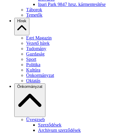
Ipari Park 9847 hrsz. kármentesítése
Táborok
Temetők
Hírek
Egri Magazin
Vezető hírek
Tudomány
Gazdaság
Sport
Politika
Kultúra
Önkormányzat
Oktatás
Önkormányzat
Üvegzseb
Szerződések
Archivum szerződések