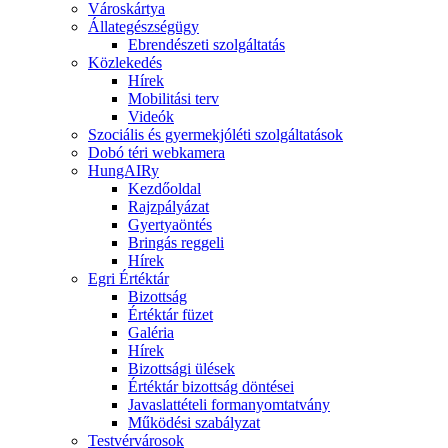
Városkártya
Állategészségügy
Ebrendészeti szolgáltatás
Közlekedés
Hírek
Mobilitási terv
Videók
Szociális és gyermekjóléti szolgáltatások
Dobó téri webkamera
HungAIRy
Kezdőoldal
Rajzpályázat
Gyertyaöntés
Bringás reggeli
Hírek
Egri Értéktár
Bizottság
Értéktár füzet
Galéria
Hírek
Bizottsági ülések
Értéktár bizottság döntései
Javaslattételi formanyomtatvány
Működési szabályzat
Testvérvárosok