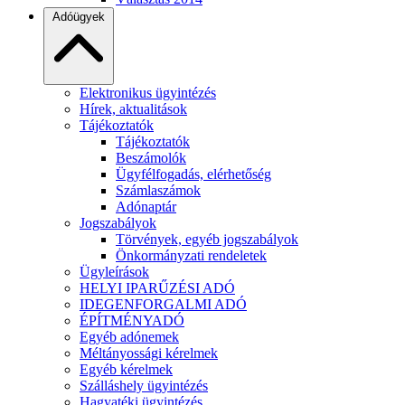
Adóügyek
Elektronikus ügyintézés
Hírek, aktualitások
Tájékoztatók
Tájékoztatók
Beszámolók
Ügyfélfogadás, elérhetőség
Számlaszámok
Adónaptár
Jogszabályok
Törvények, egyéb jogszabályok
Önkormányzati rendeletek
Ügyleírások
HELYI IPARŰZÉSI ADÓ
IDEGENFORGALMI ADÓ
ÉPÍTMÉNYADÓ
Egyéb adónemek
Méltányossági kérelmek
Egyéb kérelmek
Szálláshely ügyintézés
Hagyatéki ügyintézés