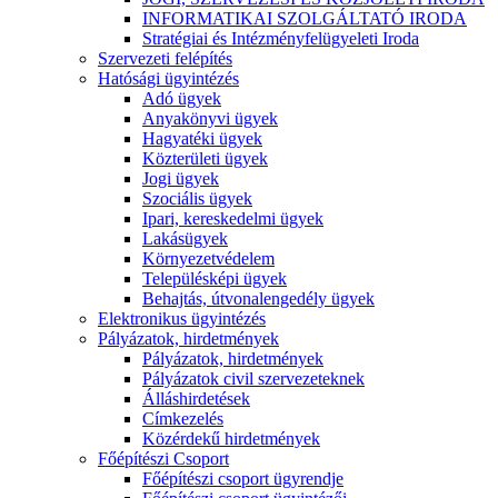
INFORMATIKAI SZOLGÁLTATÓ IRODA
Stratégiai és Intézményfelügyeleti Iroda
Szervezeti felépítés
Hatósági ügyintézés
Adó ügyek
Anyakönyvi ügyek
Hagyatéki ügyek
Közterületi ügyek
Jogi ügyek
Szociális ügyek
Ipari, kereskedelmi ügyek
Lakásügyek
Környezetvédelem
Településképi ügyek
Behajtás, útvonalengedély ügyek
Elektronikus ügyintézés
Pályázatok, hirdetmények
Pályázatok, hirdetmények
Pályázatok civil szervezeteknek
Álláshirdetések
Címkezelés
Közérdekű hirdetmények
Főépítészi Csoport
Főépítészi csoport ügyrendje