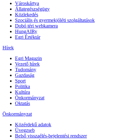
Városkártya
Állategészségügy
Közlekedés
Szociális és gyermekjóléti szolgáltatások
Dobó téri webkamera
HungAIRy
Egri Értéktár
Hírek
Egri Magazin
Vezető hírek
Tudomány
Gazdaság
Sport
Politika
Kultúra
Önkormányzat
Oktatás
Önkormányzat
Közérdekű adatok
Üvegzseb
Belső visszaélés-bejelentési rendszer