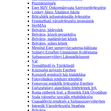
Praxisközösség
Eger MJV Önkormányzata Szervezetfejlesztése
Lenkey János Általános Iskola
Bölcsődék infrastrukturális fejlesztése
Fenntartható városfejlesztési programok
HerMAn
Belváros, hírlevelek
Belváros, közeli perspektíva
Belváros, madártávlati képek
Belváros, színes képek
Megújul Eger szennyvízcsatorna-hálózata
Szilágyi Erzsébet Gimnázium Kollégiuma
Szépasszonyvölgyi Látogatóközpont
Vár
Termálfürdő és Törökfürdő
Közösségi tervezés Egerben
Korszerű gondozói ház kialakítása
Fotovoltaikus rendszer telepítése
Fogorvosi rendelők fejlesztése Egerben
Egészségügyi alapellátás feltételeinek fejl.
Roma emberek fogl. a Benedek Elek Óvodában
Szala városrész szociális rehabilitációja
Csapadékvíz-rendezés a Szépasszonyvölgyben
Integrált Városfejlesztési Stratégia
Belváros