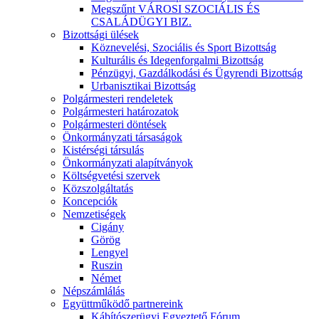
Megszűnt VÁROSI SZOCIÁLIS ÉS
CSALÁDÜGYI BIZ.
Bizottsági ülések
Köznevelési, Szociális és Sport Bizottság
Kulturális és Idegenforgalmi Bizottság
Pénzügyi, Gazdálkodási és Ügyrendi Bizottság
Urbanisztikai Bizottság
Polgármesteri rendeletek
Polgármesteri határozatok
Polgármesteri döntések
Önkormányzati társaságok
Kistérségi társulás
Önkormányzati alapítványok
Költségvetési szervek
Közszolgáltatás
Koncepciók
Nemzetiségek
Cigány
Görög
Lengyel
Ruszin
Német
Népszámlálás
Együttműködő partnereink
Kábítószerügyi Egyeztető Fórum