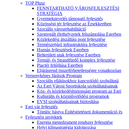
TOP Plusz
FENNTARTHATÓ VÁROSFEJLESZTÉSI
STRATÉGIA
Gyermeknevelés támogató fejlesztés
Közösségi tér fejlesztése az Érsekkertben
Szociális városrehabilitáció
Szegregált élethelyzetek felszámolása Egerben
Közlekedési átszállási pont fejlesztése
Természetjáró infrastruktúra fejlesztése
Humán fejlesztések Egerben
Belterületi utak fejlesztése Egerben
Termál- és Strandfürdő komplex fejlesztése
Piactér felújítása Egerben
Eljárásrend összeférhetetlenségre vonatkozóan
Versenyképes Járások Program
Szociális ellátásokhoz kapcsolódó szolgáltatá
Az Egri Városi Sportiskola szolgáltatásainak
Köz- és közlekedésbiztonsági program az Egri
Kulturális és közművelődési programok
EVSI szolgáltatásainak biztosítása
Egri vár fejlesztés
Tömlöc bástya Építéstörténeti dokumentáció és
Fejlesztési projektek
Energia menedzsment rendszer fejlesztése
Helyi klímastratégia kidolgozása