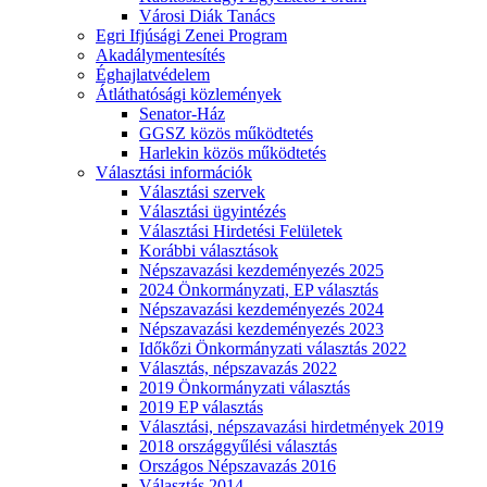
Városi Diák Tanács
Egri Ifjúsági Zenei Program
Akadálymentesítés
Éghajlatvédelem
Átláthatósági közlemények
Senator-Ház
GGSZ közös működtetés
Harlekin közös működtetés
Választási információk
Választási szervek
Választási ügyintézés
Választási Hirdetési Felületek
Korábbi választások
Népszavazási kezdeményezés 2025
2024 Önkormányzati, EP választás
Népszavazási kezdeményezés 2024
Népszavazási kezdeményezés 2023
Időkőzi Önkormányzati választás 2022
Választás, népszavazás 2022
2019 Önkormányzati választás
2019 EP választás
Választási, népszavazási hirdetmények 2019
2018 országgyűlési választás
Országos Népszavazás 2016
Választás 2014