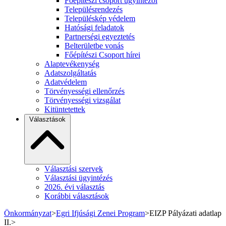
Főépítészi csoport ügyintézői
Településrendezés
Településkép védelem
Hatósági feladatok
Partnerségi egyeztetés
Belterületbe vonás
Főépítészi Csoport hírei
Alaptevékenység
Adatszolgáltatás
Adatvédelem
Törvényességi ellenőrzés
Törvényességi vizsgálat
Kitüntetettek
Választások
Választási szervek
Választási ügyintézés
2026. évi választás
Korábbi választások
Önkormányzat
>
Egri Ifjúsági Zenei Program
>
EIZP Pályázati adatlap
II.
>