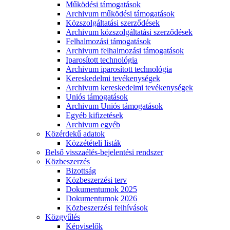
Működési támogatások
Archivum működési támogatások
Közszolgáltatási szerződések
Archivum közszolgáltatási szerződések
Felhalmozási támogatások
Archivum felhalmozási támogatások
Iparosított technológia
Archivum iparosított technológia
Kereskedelmi tevékenységek
Archivum kereskedelmi tevékenységek
Uniós támogatások
Archivum Uniós támogatások
Egyéb kifizetések
Archivum egyéb
Közérdekű adatok
Közzétételi listák
Belső visszaélés-bejelentési rendszer
Közbeszerzés
Bizottság
Közbeszerzési terv
Dokumentumok 2025
Dokumentumok 2026
Közbeszerzési felhívások
Közgyűlés
Képviselők