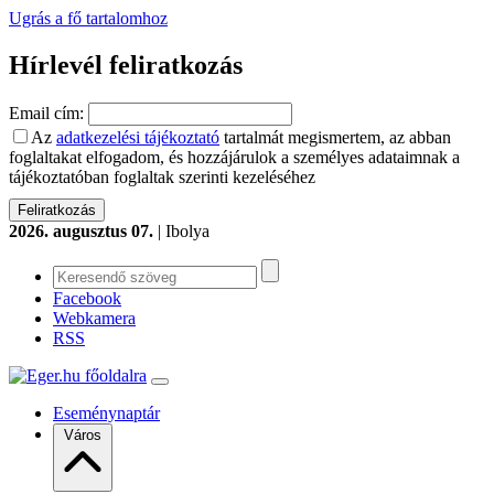
Ugrás a fő tartalomhoz
Hírlevél feliratkozás
Email cím:
Az
adatkezelési tájékoztató
tartalmát megismertem, az abban
foglaltakat elfogadom, és hozzájárulok a személyes adataimnak a
tájékoztatóban foglaltak szerinti kezeléséhez
2026. augusztus 07.
| Ibolya
Facebook
Webkamera
RSS
Eseménynaptár
Város