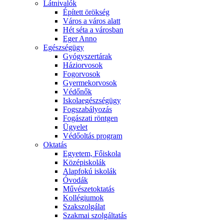
Látnivalók
Épített örökség
Város a város alatt
Hét séta a városban
Eger Anno
Egészségügy
Gyógyszertárak
Háziorvosok
Fogorvosok
Gyermekorvosok
Védőnők
Iskolaegészségügy
Fogszabályozás
Fogászati röntgen
Ügyelet
Védőoltás program
Oktatás
Egyetem, Főiskola
Középiskolák
Alapfokú iskolák
Óvodák
Művészetoktatás
Kollégiumok
Szakszolgálat
Szakmai szolgáltatás