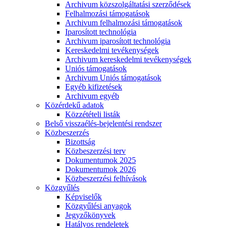
Archivum közszolgáltatási szerződések
Felhalmozási támogatások
Archivum felhalmozási támogatások
Iparosított technológia
Archivum iparosított technológia
Kereskedelmi tevékenységek
Archivum kereskedelmi tevékenységek
Uniós támogatások
Archivum Uniós támogatások
Egyéb kifizetések
Archivum egyéb
Közérdekű adatok
Közzétételi listák
Belső visszaélés-bejelentési rendszer
Közbeszerzés
Bizottság
Közbeszerzési terv
Dokumentumok 2025
Dokumentumok 2026
Közbeszerzési felhívások
Közgyűlés
Képviselők
Közgyűlési anyagok
Jegyzőkönyvek
Hatályos rendeletek