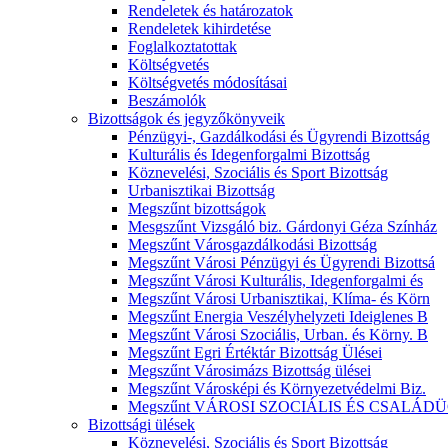
Rendeletek és határozatok
Rendeletek kihirdetése
Foglalkoztatottak
Költségvetés
Költségvetés módosításai
Beszámolók
Bizottságok és jegyzőkönyveik
Pénzügyi-, Gazdálkodási és Ügyrendi Bizottság
Kulturális és Idegenforgalmi Bizottság
Köznevelési, Szociális és Sport Bizottság
Urbanisztikai Bizottság
Megszűnt bizottságok
Mesgszűnt Vizsgáló biz. Gárdonyi Géza Színház
Megszűnt Városgazdálkodási Bizottság
Megszűnt Városi Pénzügyi és Ügyrendi Bizottsá
Megszűnt Városi Kulturális, Idegenforgalmi és
Megszűnt Városi Urbanisztikai, Klíma- és Körn
Megszűnt Energia Veszélyhelyzeti Ideiglenes B
Megszűnt Városi Szociális, Urban. és Körny. B
Megszűnt Egri Értéktár Bizottság Ülései
Megszűnt Városimázs Bizottság ülései
Megszűnt Városképi és Környezetvédelmi Biz.
Megszűnt VÁROSI SZOCIÁLIS ÉS CSALÁDÜ
Bizottsági ülések
Köznevelési, Szociális és Sport Bizottság