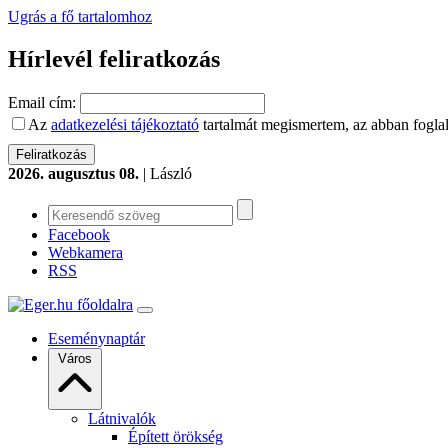
Ugrás a fő tartalomhoz
Hírlevél feliratkozás
Email cím:
Az
adatkezelési tájékoztató
tartalmát megismertem, az abban foglal
2026. augusztus 08.
| László
Facebook
Webkamera
RSS
Eseménynaptár
Város
Látnivalók
Épített örökség