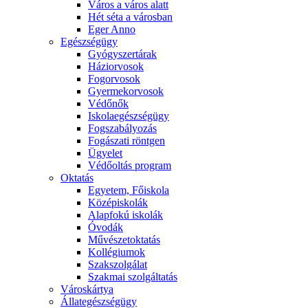
Város a város alatt
Hét séta a városban
Eger Anno
Egészségügy
Gyógyszertárak
Háziorvosok
Fogorvosok
Gyermekorvosok
Védőnők
Iskolaegészségügy
Fogszabályozás
Fogászati röntgen
Ügyelet
Védőoltás program
Oktatás
Egyetem, Főiskola
Középiskolák
Alapfokú iskolák
Óvodák
Művészetoktatás
Kollégiumok
Szakszolgálat
Szakmai szolgáltatás
Városkártya
Állategészségügy