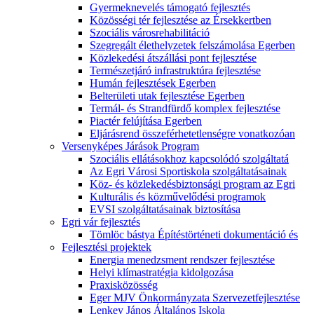
Gyermeknevelés támogató fejlesztés
Közösségi tér fejlesztése az Érsekkertben
Szociális városrehabilitáció
Szegregált élethelyzetek felszámolása Egerben
Közlekedési átszállási pont fejlesztése
Természetjáró infrastruktúra fejlesztése
Humán fejlesztések Egerben
Belterületi utak fejlesztése Egerben
Termál- és Strandfürdő komplex fejlesztése
Piactér felújítása Egerben
Eljárásrend összeférhetetlenségre vonatkozóan
Versenyképes Járások Program
Szociális ellátásokhoz kapcsolódó szolgáltatá
Az Egri Városi Sportiskola szolgáltatásainak
Köz- és közlekedésbiztonsági program az Egri
Kulturális és közművelődési programok
EVSI szolgáltatásainak biztosítása
Egri vár fejlesztés
Tömlöc bástya Építéstörténeti dokumentáció és
Fejlesztési projektek
Energia menedzsment rendszer fejlesztése
Helyi klímastratégia kidolgozása
Praxisközösség
Eger MJV Önkormányzata Szervezetfejlesztése
Lenkey János Általános Iskola