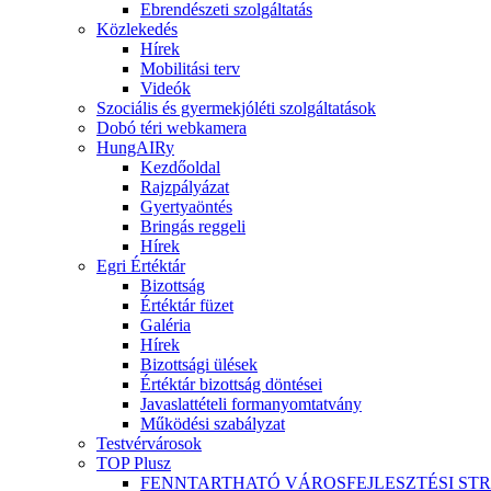
Ebrendészeti szolgáltatás
Közlekedés
Hírek
Mobilitási terv
Videók
Szociális és gyermekjóléti szolgáltatások
Dobó téri webkamera
HungAIRy
Kezdőoldal
Rajzpályázat
Gyertyaöntés
Bringás reggeli
Hírek
Egri Értéktár
Bizottság
Értéktár füzet
Galéria
Hírek
Bizottsági ülések
Értéktár bizottság döntései
Javaslattételi formanyomtatvány
Működési szabályzat
Testvérvárosok
TOP Plusz
FENNTARTHATÓ VÁROSFEJLESZTÉSI ST