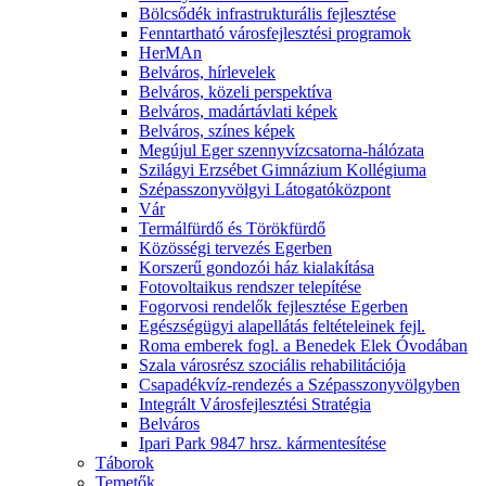
Bölcsődék infrastrukturális fejlesztése
Fenntartható városfejlesztési programok
HerMAn
Belváros, hírlevelek
Belváros, közeli perspektíva
Belváros, madártávlati képek
Belváros, színes képek
Megújul Eger szennyvízcsatorna-hálózata
Szilágyi Erzsébet Gimnázium Kollégiuma
Szépasszonyvölgyi Látogatóközpont
Vár
Termálfürdő és Törökfürdő
Közösségi tervezés Egerben
Korszerű gondozói ház kialakítása
Fotovoltaikus rendszer telepítése
Fogorvosi rendelők fejlesztése Egerben
Egészségügyi alapellátás feltételeinek fejl.
Roma emberek fogl. a Benedek Elek Óvodában
Szala városrész szociális rehabilitációja
Csapadékvíz-rendezés a Szépasszonyvölgyben
Integrált Városfejlesztési Stratégia
Belváros
Ipari Park 9847 hrsz. kármentesítése
Táborok
Temetők