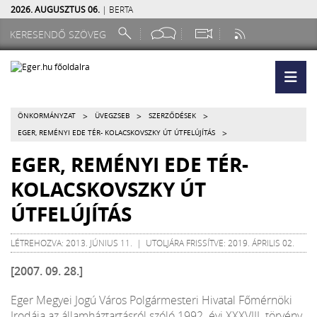
2026. AUGUSZTUS 06.
| BERTA
>
>
>
ÖNKORMÁNYZAT
ÜVEGZSEB
SZERZŐDÉSEK
>
EGER, REMÉNYI EDE TÉR- KOLACSKOVSZKY ÚT ÚTFELÚJÍTÁS
EGER, REMÉNYI EDE TÉR-
KOLACSKOVSZKY ÚT
ÚTFELÚJÍTÁS
LÉTREHOZVA: 2013. JÚNIUS 11. | UTOLJÁRA FRISSÍTVE: 2019. ÁPRILIS 02.
[2007. 09. 28.]
Eger Megyei Jogú Város Polgármesteri Hivatal Főmérnöki
Irodája az államháztartásról szóló 1992. évi XXXVIII. törvény