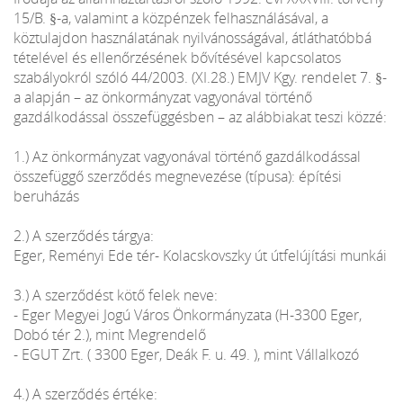
15/B. §-a, valamint a közpénzek felhasználásával, a
köztulajdon használatának nyilvánosságával, átláthatóbbá
tételével és ellenőrzésének bővítésével kapcsolatos
szabályokról szóló 44/2003. (XI.28.) EMJV Kgy. rendelet 7. §-
a alapján – az önkormányzat vagyonával történő
gazdálkodással összefüggésben – az alábbiakat teszi közzé:
1.) Az önkormányzat vagyonával történő gazdálkodással
összefüggő szerződés megnevezése (típusa): építési
beruházás
2.) A szerződés tárgya:
Eger, Reményi Ede tér- Kolacskovszky út útfelújítási munkái
3.) A szerződést kötő felek neve:
- Eger Megyei Jogú Város Önkormányzata (H-3300 Eger,
Dobó tér 2.), mint Megrendelő
- EGUT Zrt. ( 3300 Eger, Deák F. u. 49. ), mint Vállalkozó
4.) A szerződés értéke: