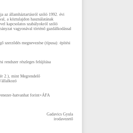
 az államháztartásról szóló 1992. évi
al, a köztulajdon használatának
ével kapcsolatos szabályokról szóló
mányzat vagyonával történő gazdálkodással
ő szerződés megnevezése (típusa): építési
i rendszer részleges felújítása
r 2.), mint Megrendelő
Vállalkozó
cvenezer-hatvanhat forint+ÁFA
Gadavics Gyula
irodavezető