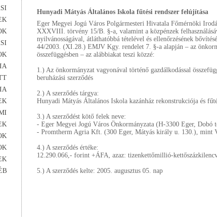
SI
Hunyadi Mátyás Általános Iskola fűtési rendszer felújítása
EK
Eger Megyei Jogú Város Polgármesteri Hivatala Főmérnöki Irodája
OK
XXXVIII. törvény 15/B. §-a, valamint a közpénzek felhasználásáv
nyilvánosságával, átláthatóbbá tételével és ellenőrzésének bővítés
SI
44/2003. (XI.28.) EMJV Kgy. rendelet 7. §-a alapján – az önkor
OK
összefüggésben – az alábbiakat teszi közzé:
IA
1.) Az önkormányzat vagyonával történő gazdálkodással összefügg
TT
beruházási szerződés
IA
2.) A szerződés tárgya:
EK
Hunyadi Mátyás Általános Iskola kazánház rekonstrukciója és fűtés
MI
3.) A szerződést kötő felek neve:
EK
- Eger Megyei Jogú Város Önkormányzata (H-3300 Eger, Dobó té
- Promtherm Agria Kft. (300 Eger, Mátyás király u. 130.), mint 
OK
OK
4.) A szerződés értéke:
12.290.066,- forint +ÁFA, azaz: tizenkettőmillió-kettőszázkilen
EK
ÉB
5.) A szerződés kelte: 2005. augusztus 05. nap