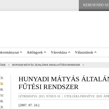
nkormányzat
Adóügyek
Városháza
Választások
>
>
ÉSEK
HUNYADI MÁTYÁS ÁLTALÁNOS ISKOLA FŰTÉSI RENDSZER
HUNYADI MÁTYÁS ÁLTALÁ
EK
EK
FŰTÉSI RENDSZER
OK
SI
LÉTREHOZVA: 2013. JÚNIUS 10. | UTOLJÁRA FRISSÍTVE: 2019. ÁPRI
OK
[2007. 07. 24.]
EK