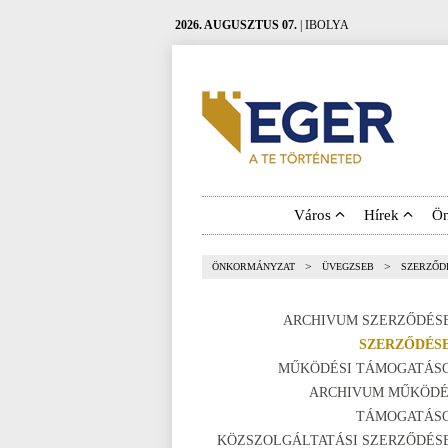
2026. AUGUSZTUS 07.
| IBOLYA
Város
Hírek
Ö
>
>
ÖNKORMÁNYZAT
ÜVEGZSEB
SZERZŐD
ARCHIVUM SZERZŐDÉS
SZERZŐDÉS
MŰKÖDÉSI TÁMOGATÁS
ARCHIVUM MŰKÖDÉ
TÁMOGATÁS
KÖZSZOLGÁLTATÁSI SZERZŐDÉS