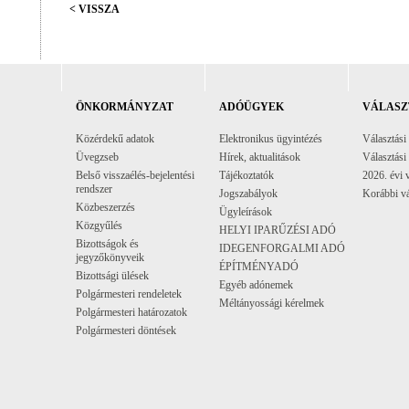
< VISSZA
ÖNKORMÁNYZAT
ADÓÜGYEK
VÁLASZ
Közérdekű adatok
Elektronikus ügyintézés
Választási
Üvegzseb
Hírek, aktualitások
Választási
Belső visszaélés-bejelentési
Tájékoztatók
2026. évi 
rendszer
Jogszabályok
Korábbi vá
Közbeszerzés
Ügyleírások
Közgyűlés
HELYI IPARŰZÉSI ADÓ
Bizottságok és
IDEGENFORGALMI ADÓ
jegyzőkönyveik
ÉPÍTMÉNYADÓ
Bizottsági ülések
Egyéb adónemek
Polgármesteri rendeletek
Méltányossági kérelmek
Polgármesteri határozatok
Polgármesteri döntések