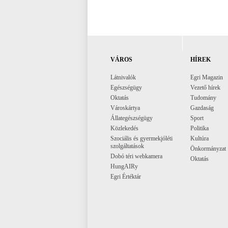
VÁROS
HÍREK
Látnivalók
Egri Magazin
Egészségügy
Vezető hírek
Oktatás
Tudomány
Városkártya
Gazdaság
Állategészségügy
Sport
Közlekedés
Politika
Szociális és gyermekjóléti
Kultúra
szolgáltatások
Önkormányzat
Dobó téri webkamera
Oktatás
HungAIRy
Egri Értéktár