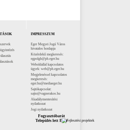
TÁSOK
IMPRESSZUM
 szervek
Eger Megyei Jogú Város
hivatalos honlapja
 ügyintézés
Közérdekű megkeresés:
választás
egpolgh@ph.eger.hu
lasztások
Weboldallal kapcsolatos
ügyek: web@ph.eger.hu
Megjelenéssel kapcsolatos
megkeresés:
eger.hu@mediaeger.hu
Sajtókapcsolat:
sajto@vagnerakos.hu
Akadálymentesítési
nyilatkozat
Jogi nyilatkozat
Fogyasztóbarát
Település lett Eger