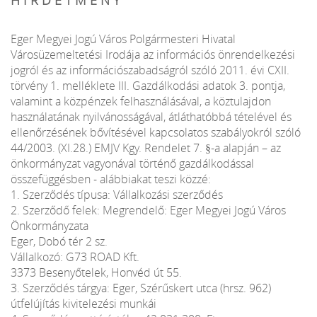
Eger Megyei Jogú Város Polgármesteri Hivatal
Városüzemeltetési Irodája az információs önrendelkezési
jogról és az információszabadságról szóló 2011. évi CXII.
törvény 1. melléklete III. Gazdálkodási adatok 3. pontja,
valamint a közpénzek felhasználásával, a köztulajdon
használatának nyilvánosságával, átláthatóbbá tételével és
ellenőrzésének bővítésével kapcsolatos szabályokról szóló
44/2003. (XI.28.) EMJV Kgy. Rendelet 7. §-a alapján – az
önkormányzat vagyonával történő gazdálkodással
összefüggésben - alábbiakat teszi közzé:
1. Szerződés típusa: Vállalkozási szerződés
2. Szerződő felek: Megrendelő: Eger Megyei Jogú Város
Önkormányzata
Eger, Dobó tér 2 sz.
Vállalkozó: G73 ROAD Kft.
3373 Besenyőtelek, Honvéd út 55.
3. Szerződés tárgya: Eger, Szérűskert utca (hrsz. 962)
útfelújítás kivitelezési munkái