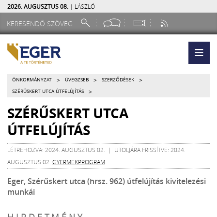
2026. AUGUSZTUS 08.
| LÁSZLÓ
>
>
>
ÖNKORMÁNYZAT
ÜVEGZSEB
SZERZŐDÉSEK
>
SZÉRŰSKERT UTCA ÚTFELÚJÍTÁS
SZÉRŰSKERT UTCA
ÚTFELÚJÍTÁS
LÉTREHOZVA: 2024. AUGUSZTUS 02. | UTOLJÁRA FRISSÍTVE: 2024.
AUGUSZTUS 02.
GYERMEKPROGRAM
Eger, Szérűskert utca (hrsz. 962) útfelújítás kivitelezési
munkái
H I R D E T M É N Y