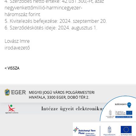
4. Szerződés nettó értéke: 42.031.300,-Ft, azaz
negyvenkettőmillió-harmincegyezer-
háromszáz forint
5. Kivitelezés befejezése: 2024. szeptember 20.
6. Szerződéskötés ideje: 2024. augusztus 1.
Lovász Imre
irodavezető
< VISSZA
MEGYEI JOGÚ VÁROS POLGÁRMESTERI
HIVATALA, 3300 EGER, DOBÓ TÉR 2.