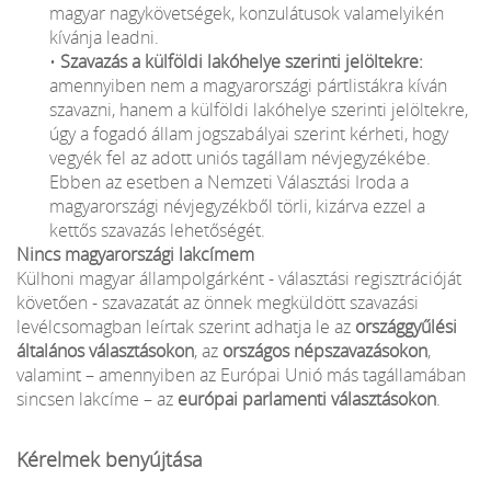
magyar nagykövetségek, konzulátusok valamelyikén
kívánja leadni.
•
Szavazás a külföldi lakóhelye szerinti jelöltekre:
amennyiben nem a magyarországi pártlistákra kíván
szavazni, hanem a külföldi lakóhelye szerinti jelöltekre,
úgy a fogadó állam jogszabályai szerint kérheti, hogy
vegyék fel az adott uniós tagállam névjegyzékébe.
Ebben az esetben a Nemzeti Választási Iroda a
magyarországi névjegyzékből törli, kizárva ezzel a
kettős szavazás lehetőségét.
Nincs magyarországi lakcímem
Külhoni magyar állampolgárként - választási regisztrációját
követően - szavazatát az önnek megküldött szavazási
levélcsomagban leírtak szerint adhatja le az
országgyűlési
általános választásokon
, az
országos népszavazásokon
,
valamint – amennyiben az Európai Unió más tagállamában
sincsen lakcíme – az
európai parlamenti választásokon
.
Kérelmek benyújtása