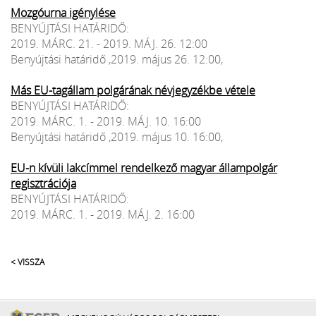
Mozgóurna igénylése
BENYÚJTÁSI HATÁRIDŐ:
2019. MÁRC. 21. - 2019. MÁJ. 26. 12:00
Benyújtási határidő ,2019. május 26. 12:00,
Más EU-tagállam polgárának névjegyzékbe vétele
BENYÚJTÁSI HATÁRIDŐ:
2019. MÁRC. 1. - 2019. MÁJ. 10. 16:00
Benyújtási határidő ,2019. május 10. 16:00,
EU-n kívüli lakcímmel rendelkező magyar állampolgár
regisztrációja
BENYÚJTÁSI HATÁRIDŐ:
2019. MÁRC. 1. - 2019. MÁJ. 2. 16:00
< VISSZA