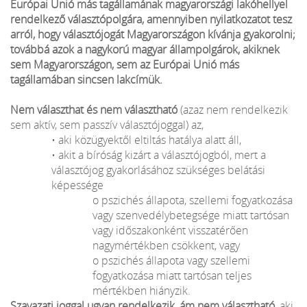
Európai Unió más tagállamának magyarországi lakóhellyel
rendelkező választópolgára, amennyiben nyilatkozatot tesz
arról, hogy választójogát Magyarországon kívánja gyakorolni;
továbbá azok a nagykorú magyar állampolgárok, akiknek
sem Magyarországon, sem az Európai Unió más
tagállamában sincsen lakcímük.
Nem választhat és nem választható
(azaz nem rendelkezik
sem aktív, sem passzív választójoggal) az,
• aki közügyektől eltiltás hatálya alatt áll,
• akit a bíróság kizárt a választójogból, mert a
választójog gyakorlásához szükséges belátási
képessége
o pszichés állapota, szellemi fogyatkozása
vagy szenvedélybetegsége miatt tartósan
vagy időszakonként visszatérően
nagymértékben csökkent, vagy
o pszichés állapota vagy szellemi
fogyatkozása miatt tartósan teljes
mértékben hiányzik.
Szavazati joggal ugyan rendelkezik, ám nem választható
, aki