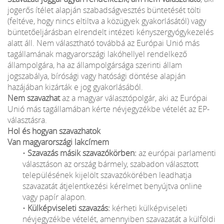
jogerős ítélet alapján szabadságvesztés büntetését tölti
(feltéve, hogy nincs eltiltva a közügyek gyakorlásától) vagy
büntetőeljárásban elrendelt intézeti kényszergyógykezelés
alatt áll. Nem választható továbbá az Európai Unió más
tagállamának magyarországi lakóhellyel rendelkező
állampolgára, ha az állampolgársága szerinti állam
jogszabálya, bírósági vagy hatósági döntése alapján
hazájában kizárták e jog gyakorlásából.
Nem szavazhat
az a magyar választópolgár, aki az Európai
Unió más tagállamában kérte névjegyzékbe vételét az EP-
választásra.
Hol és hogyan szavazhatok
Van magyarországi lakcímem
•
Szavazás másik szavazókörben:
az európai parlamenti
választáson az ország bármely, szabadon választott
településének kijelölt szavazókörében leadhatja
szavazatát átjelentkezési kérelmet benyújtva online
vagy papír alapon.
•
Külképviseleti szavazás:
kérheti külképviseleti
névjegyzékbe vételét, amennyiben szavazatát a külföldi