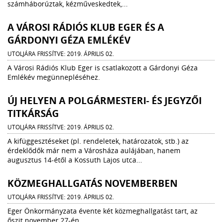
számháborúztak, kézműveskedtek,...
A VÁROSI RÁDIÓS KLUB EGER ÉS A
GÁRDONYI GÉZA EMLÉKÉV
UTOLJÁRA FRISSÍTVE: 2019. ÁPRILIS 02.
A Városi Rádiós Klub Eger is csatlakozott a Gárdonyi Géza
Emlékév megünnepléséhez.
ÚJ HELYEN A POLGÁRMESTERI- ÉS JEGYZŐI
TITKÁRSÁG
UTOLJÁRA FRISSÍTVE: 2019. ÁPRILIS 02.
A kifüggesztéseket (pl. rendeletek, határozatok, stb.) az
érdeklődők már nem a Városháza aulájában, hanem
augusztus 14-étől a Kossuth Lajos utca...
KÖZMEGHALLGATÁS NOVEMBERBEN
UTOLJÁRA FRISSÍTVE: 2019. ÁPRILIS 02.
Eger Önkormányzata évente két közmeghallgatást tart, az
őszit november 27-én.