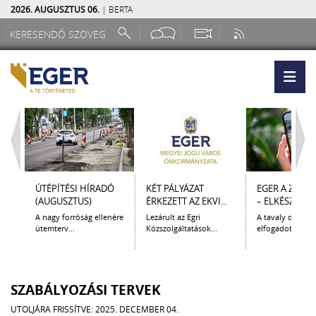
2026. AUGUSZTUS 06.
| BERTA
ÚTÉPÍTÉSI HÍRADÓ
KÉT PÁLYÁZAT
EGER A ZSEB
(AUGUSZTUS)
ÉRKEZETT AZ EKVI...
– ELKÉSZÜLT A.
A nagy forróság ellenére
Lezárult az Egri
A tavaly decem
ütemterv...
Közszolgáltatások...
elfogadott Kultur
SZABÁLYOZÁSI TERVEK
UTOLJÁRA FRISSÍTVE: 2025. DECEMBER 04.