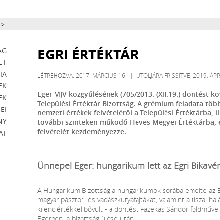
>
EGRI ÉRTÉKTÁR
ÁG
ET
IA
LÉTREHOZVA: 2017. MÁRCIUS 16. | UTOLJÁRA FRISSÍTVE: 2019. ÁPRI
EK
Eger MJV közgyűlésének (705/2013. (XII.19.) döntést k
EK
Települési Értéktár Bizottság. A grémium feladata töb
EI
nemzeti értékek felvételéről a Települési Értéktárba, 
NY
további szinteken működő Heves Megyei Értéktárba, é
felvételét kezdeményezze.
AT
Ünnepel Eger: hungarikum lett az Egri Bikavér
A Hungarikum Bizottság a hungarikumok sorába emelte az Eg
magyar pásztor- és vadászkutyafajtákat, valamint a tiszai hal
kilenc értékkel bővült - a döntést Fazekas Sándor földműve
Egerben, a bizottság ülése után.