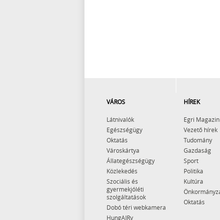
VÁROS
HÍREK
Látnivalók
Egri Magazin
Egészségügy
Vezető hírek
Oktatás
Tudomány
Városkártya
Gazdaság
Állategészségügy
Sport
Közlekedés
Politika
Szociális és
Kultúra
gyermekjóléti
Önkormányz
szolgáltatások
Oktatás
Dobó téri webkamera
HungAIRy