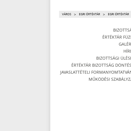
>
>
VÁROS
EGRI ÉRTÉKTÁR
EGRI ÉRTÉKTÁR
BIZOTTS
ÉRTÉKTÁR FÜZ
GALÉR
HÍR
BIZOTTSÁGI ÜLÉS
ÉRTÉKTÁR BIZOTTSÁG DÖNTÉS
JAVASLATTÉTELI FORMANYOMTATVÁ
MŰKÖDÉSI SZABÁLYZ