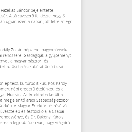
r Fazekas Sándor bejelentette:
avér. A tárcavezető felidézte, hogy 81
án ugyan ezen a napon jött létre az Egri
Kodály Zoltán népzenei hagyományokat
 rendszere. Gazdagítják a gyűjteményt
nyei, a magyar pásztor- és
l, az ősi halászkultúrát őrző tiszai
r, építész, kultúrpolitikus, Kós Károly
ismert népi eredetű ételünket, és a
ar Huszárt. Az értéktárba került a
at megjelenítő aradi Szabadság-szobor
Körkép. A Magyar Értéktár részévé vált
vésztelep és festőiskola; a Csabai
 rendezvénye, és Dr. Bakonyi Károly
eres a legjobb úton van, hogy világhírű