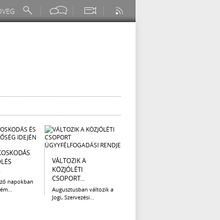
KOSKODÁS
I. FOKÚ
ÚTÉP
VÁLTOZIK A
ÖLÉS
VÍZKORLÁTOZÁS
(AUG
KÖZJÓLÉTI
.
EGER...
Az el
CSOPORT...
legna
ező napokban
Eger Megyei Jogú Város
ém...
Augusztusban változik a
Polgármestere, a...
Jogi, Szervezési...