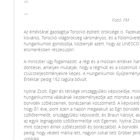
<!-
->
Fotó: FM
Az értéktárat gazdagítja Torockó épített öröksége is. Fazeka
kisváros, Torockó világörökség várományos, és a Földművelé
hungarikumok gondozója, közbenjár azért, hogy az UNESCO vi
elismerésben részesüljön.
A miniszter úgy fogalmazott: a régi és a mostani értékek har
döntései, amelyek mutatják, hogy a régmúlt és a közelmúlt
csúcsteljesítményekre képes. A Hungarikumok Gyűjteményéb
Értéktár pedig 152 tagúra bővült.
Nyitrai Zsolt, Eger és térsége országgyűlési képviselője, min
hungarikummá válásának kezdeményezője azt mondta a sajtót
borvidék szőlészeinek, borászainak köszönhető. A képviselő s
hogy 81 éve, pont ezen a napon megalakult az Egri borvidék
szőlőtermelőt, országgyűlési képviselőt, és Braun Károlyt,
az egyik legnagyobb szőlőtermelője volt Egernek. Nyitrai Zso
mint tízezren élnek szőlészetből és borászatból. A borvidék z
pedig, hogy védett márka lett, nagyon sokat tett Gröber Jen
unokája.