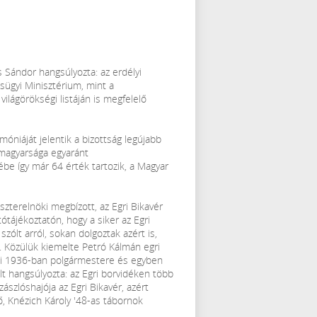
s Sándor hangsúlyozta: az erdélyi
sügyi Minisztérium, mint a
lágörökségi listáján is megfelelő
móniáját jelentik a bizottság legújabb
 magyarsága egyaránt
e így már 64 érték tartozik, a Magyar
iszterelnöki megbízott, az Egri Bikavér
ájékoztatón, hogy a siker az Egri
zólt arról, sokan dolgoztak azért is,
. Közülük kiemelte Petró Kálmán egri
 aki 1936-ban polgármestere és egyben
lt hangsúlyozta: az Egri borvidéken több
ászlóshajója az Egri Bikavér, azért
ő, Knézich Károly '48-as tábornok