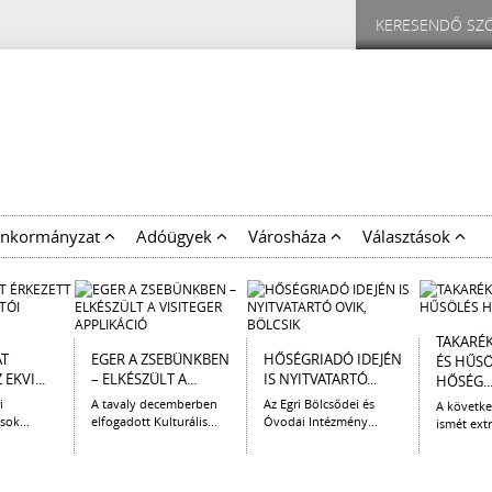
nkormányzat
Adóügyek
Városháza
Választások
TAKARÉ
AT
EGER A ZSEBÜNKBEN
HŐSÉGRIADÓ IDEJÉN
ÉS HŰS
EKVI...
– ELKÉSZÜLT A...
IS NYITVATARTÓ...
HŐSÉG..
i
A tavaly decemberben
Az Egri Bölcsődei és
A követk
sok...
elfogadott Kulturális...
Óvodai Intézmény...
ismét extr