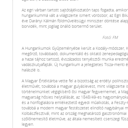
Az egri várban tartott sajtótájékoztatón taps fogadta, amiko
hungarikummá vált a világszerte ismert vörösbor, az Egri Bik
éve Darányi Kálmán földművelésügyi miniszter döntése alapj
borvidék, mint jogilag önálló bortermő terület.
Fotó: FM
A Hungarikumok Gyűjteményébe került a Kodály-módszer, 
megőrző, továbbadó, dokumentáló és oktató zenepedagógiai
a hazai tájhoz tartozó, évszázados tenyésztői munka eredmé
vadászkutyafajták. Új hungarikum a jellegzetes Tisza-menti éte
halászlé is.
A Magyar Értéktárba vette fel a bizottság az erdélyi polihiszto
életművét, továbbá a magyar gulyáslevest, mint világszerte 
történelmünket végigkísérő ősi magyar fegyvernemet, a Magy
magyarság hősies helytállását, az 1848/49-es hagyományok
és a honfoglalásra emlékeztető egyedi műalkotás, a Feszty-
továbbá a modern magyar festészetet elindító nagybányai mű
Kolbászfesztivál, mint az ország meghatározó gasztronómiai
szőlőnemesítő életműve, az általa nemesített cserszegi fűsz
legyen.