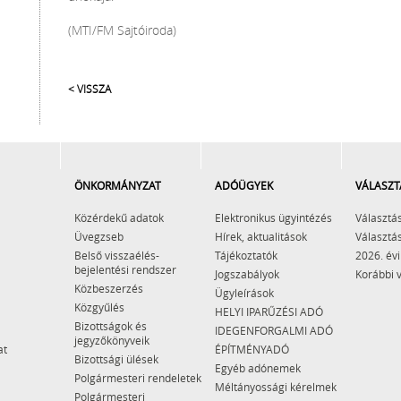
(MTI/FM Sajtóiroda)
< VISSZA
ÖNKORMÁNYZAT
ADÓÜGYEK
VÁLASZT
Közérdekű adatok
Elektronikus ügyintézés
Választás
Üvegzseb
Hírek, aktualitások
Választás
Belső visszaélés-
Tájékoztatók
2026. évi
bejelentési rendszer
Jogszabályok
Korábbi 
Közbeszerzés
Ügyleírások
Közgyűlés
HELYI IPARŰZÉSI ADÓ
Bizottságok és
IDEGENFORGALMI ADÓ
jegyzőkönyveik
at
ÉPÍTMÉNYADÓ
Bizottsági ülések
Egyéb adónemek
Polgármesteri rendeletek
Méltányossági kérelmek
Polgármesteri