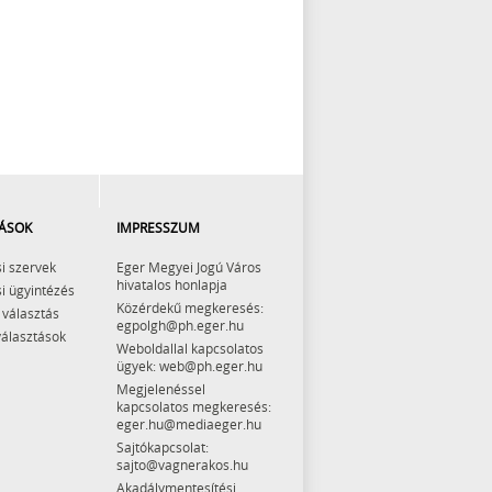
ÁSOK
IMPRESSZUM
i szervek
Eger Megyei Jogú Város
hivatalos honlapja
i ügyintézés
Közérdekű megkeresés:
 választás
egpolgh@ph.eger.hu
választások
Weboldallal kapcsolatos
ügyek: web@ph.eger.hu
Megjelenéssel
kapcsolatos megkeresés:
eger.hu@mediaeger.hu
Sajtókapcsolat:
sajto@vagnerakos.hu
Akadálymentesítési