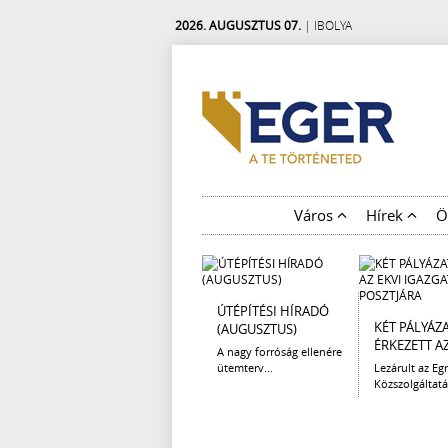
2026. AUGUSZTUS 07.
| IBOLYA
Város
Hírek
Ö
ÚTÉPÍTÉSI HÍRADÓ
KÉT PÁLYÁZ
(AUGUSZTUS)
ÉRKEZETT AZ 
A nagy forróság ellenére
ütemterv...
Lezárult az Egr
Közszolgáltatá