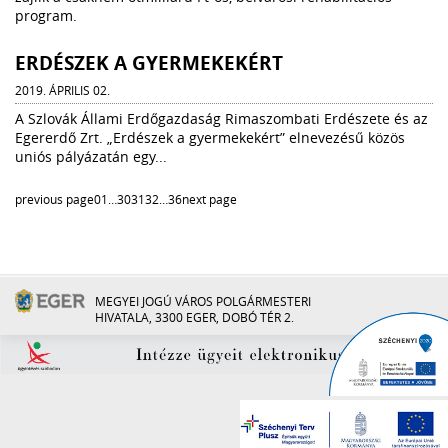
program.
ERDÉSZEK A GYERMEKEKÉRT
2019. ÁPRILIS 02.
A Szlovák Állami Erdőgazdaság Rimaszombati Erdészete és az
Egererdő Zrt. „Erdészek a gyermekekért” elnevezésű közös
uniós pályázatán egy...
previous page
01
…
30
31
32
…
36
next page
MEGYEI JOGÚ VÁROS POLGÁRMESTERI
HIVATALA, 3300 EGER, DOBÓ TÉR 2.