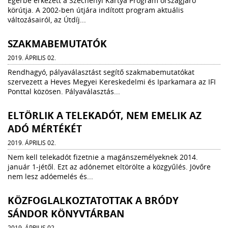
Egerbe érkezett a Széchenyi Kártya Program országjáró
körútja. A 2002-ben útjára indított program aktuális
változásairól, az Útdíj...
SZAKMABEMUTATÓK
2019. ÁPRILIS 02.
Rendhagyó, pályaválasztást segítő szakmabemutatókat
szervezett a Heves Megyei Kereskedelmi és Iparkamara az IFI
Ponttal közösen. Pályaválasztás...
ELTÖRLIK A TELEKADÓT, NEM EMELIK AZ
ADÓ MÉRTÉKÉT
2019. ÁPRILIS 02.
Nem kell telekadót fizetnie a magánszemélyeknek 2014.
január 1-jétől. Ezt az adónemet eltörölte a közgyűlés. Jövőre
nem lesz adóemelés és...
KÖZFOGLALKOZTATOTTAK A BRÓDY
SÁNDOR KÖNYVTÁRBAN
2019. ÁPRILIS 02.