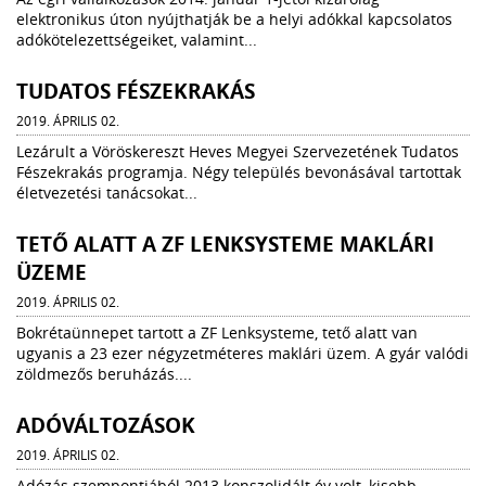
elektronikus úton nyújthatják be a helyi adókkal kapcsolatos
adókötelezettségeiket, valamint...
TUDATOS FÉSZEKRAKÁS
2019. ÁPRILIS 02.
Lezárult a Vöröskereszt Heves Megyei Szervezetének Tudatos
Fészekrakás programja. Négy település bevonásával tartottak
életvezetési tanácsokat...
TETŐ ALATT A ZF LENKSYSTEME MAKLÁRI
ÜZEME
2019. ÁPRILIS 02.
Bokrétaünnepet tartott a ZF Lenksysteme, tető alatt van
ugyanis a 23 ezer négyzetméteres maklári üzem. A gyár valódi
zöldmezős beruházás....
ADÓVÁLTOZÁSOK
2019. ÁPRILIS 02.
Adózás szempontjából 2013 konszolidált év volt, kisebb