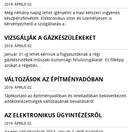
2019. ÁPRILIS 02.
Még néhány napig lehet igényelni a havi kétszeri ingyenes
készpénzfelvételt. Elektronikus úton és személyesen is
kérvényezhető a szolgáltatás a...
VIZSGÁLJÁK A GÁZKÉSZÜLÉKEKET
2019. ÁPRILIS 02.
Január 31-ig lehet kérniük a fogyasztóknak a régi
gázkészülékek műszaki-biztonsági felülvizsgálatát. Ez főképp
azokat a régebbi,...
VÁLTOZÁSOK AZ ÉPÍTMÉNYADÓBAN
2019. ÁPRILIS 02.
Tájékoztató az építményadóban és telekadóban bekövetkezett
adókötelezettségek változásának bevallásáról
AZ ELEKTRONIKUS ÜGYINTÉZÉSRŐL
2019. ÁPRILIS 02.
Az egri vállalkozások 2014. január 1-jétől kizárólag