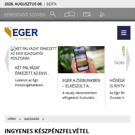
2026. AUGUSZTUS 06.
| BERTA
KÉT PÁLYÁZAT
ÉRKEZETT AZ EKVI...
Lezárult az Egri
EGER A ZSEBÜNKBEN
HŐSÉGRIADÓ 
Közszolgáltatások...
– ELKÉSZÜLT A...
IS NYITVATART
A tavaly decemberben
Az Egri Bölcsőde
elfogadott Kulturális...
Óvodai Intézmén
>
>
HÍREK
GAZDASÁG
INGYENES KÉSZPÉNZFELVÉTEL