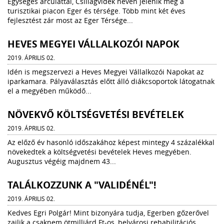
Egységes arculattal, Csillagvidék néven jelenik meg a
turisztikai piacon Eger és térsége. Több mint két éves
fejlesztést zár most az Eger Térsége...
HEVES MEGYEI VÁLLALKOZÓI NAPOK
2019. ÁPRILIS 02.
Idén is megszervezi a Heves Megyei Vállalkozói Napokat az
iparkamara. Pályaválasztás előtt álló diákcsoportok látogatnak
el a megyében működő...
NÖVEKVŐ KÖLTSÉGVETÉSI BEVÉTELEK
2019. ÁPRILIS 02.
Az előző év hasonló időszakához képest mintegy 4 százalékkal
növekedtek a költségvetési bevételek Heves megyében.
Augusztus végéig majdnem 43...
TALÁLKOZZUNK A "VALIDÉNÉL"!
2019. ÁPRILIS 02.
Kedves Egri Polgár! Mint bizonyára tudja, Egerben gőzerővel
zajlik a csaknem ötmilliárd Ft-os, belvárosi rehabilitációs