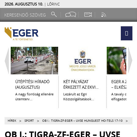
2026. AUGUSZTUS 10.
| LŐRINC
ÚTÉPÍTÉSI HÍRADÓ
KÉT PÁLYÁZAT
EGER A ZSEB
(AUGUSZTUS)
ÉRKEZETT AZ EKVI...
– ELKÉSZÜLT A.
A nagy forróság ellenére
Lezárult az Egri
A tavaly decem
ütemterv...
Közszolgáltatások...
elfogadott Kultur
>
>
>
HÍREK
SPORT
OB I.: TIGRA-ZF-EGER – UVSE HUNGUEST HO-TELS 17-10
OB I.: TIGRA-ZF-EGER – UVSE