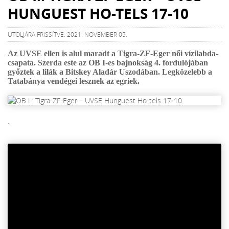
HUNGUEST HO-TELS 17-10
UTOLJÁRA FRISSÍTVE: 2021. NOVEMBER 05.
Az UVSE ellen is alul maradt a Tigra-ZF-Eger női vízilabda-
csapata. Szerda este az OB I-es bajnokság 4. fordulójában
győztek a lilák a Bitskey Aladár Uszodában. Legközelebb a
Tatabánya vendégei lesznek az egriek.
.