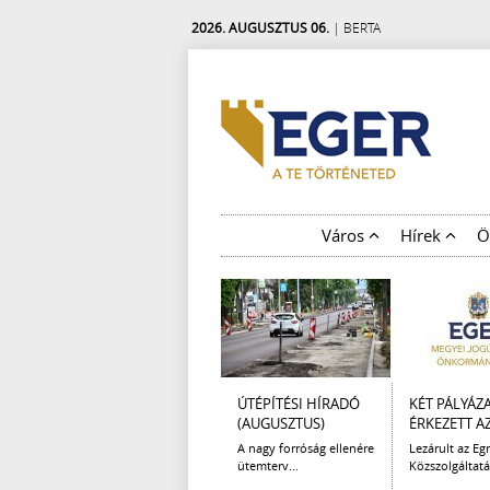
2026. AUGUSZTUS 06.
| BERTA
Város
Hírek
Ö
ÚTÉPÍTÉSI HÍRADÓ
KÉT PÁLYÁZ
(AUGUSZTUS)
ÉRKEZETT AZ 
A nagy forróság ellenére
Lezárult az Egr
ütemterv...
Közszolgáltatá