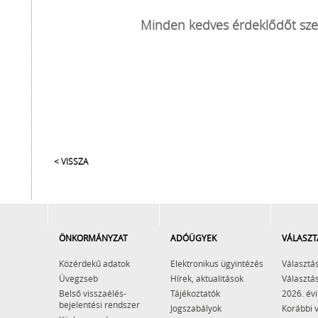
Minden kedves érdeklődőt szer
< VISSZA
ÖNKORMÁNYZAT
ADÓÜGYEK
VÁLASZT
Közérdekű adatok
Elektronikus ügyintézés
Választás
Üvegzseb
Hírek, aktualitások
Választás
Belső visszaélés-
Tájékoztatók
2026. évi
bejelentési rendszer
Jogszabályok
Korábbi 