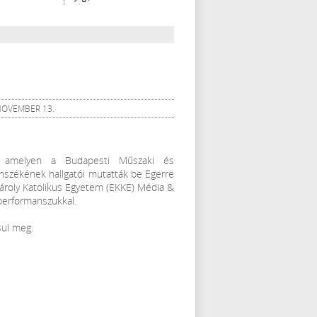
 NOVEMBER 13.
, amelyen a Budapesti Műszaki és
székének hallgatói mutatták be Egerre
 Károly Katolikus Egyetem (EKKE) Média &
 performanszukkal.
sul meg.