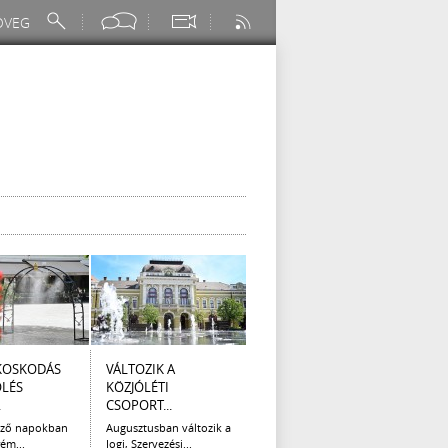
KOSKODÁS
VÁLTOZIK A
I. FOKÚ
ÚTÉP
ÖLÉS
KÖZJÓLÉTI
VÍZKORLÁTOZÁS
(AUG
.
CSOPORT...
EGER...
Az el
legna
ező napokban
Augusztusban változik a
Eger Megyei Jogú Város
ém...
Jogi, Szervezési...
Polgármestere, a...