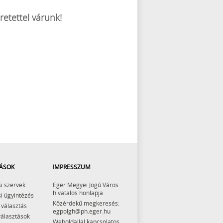
etettel várunk!
ÁSOK
IMPRESSZUM
i szervek
Eger Megyei Jogú Város
hivatalos honlapja
i ügyintézés
Közérdekű megkeresés:
 választás
egpolgh@ph.eger.hu
választások
Weboldallal kapcsolatos