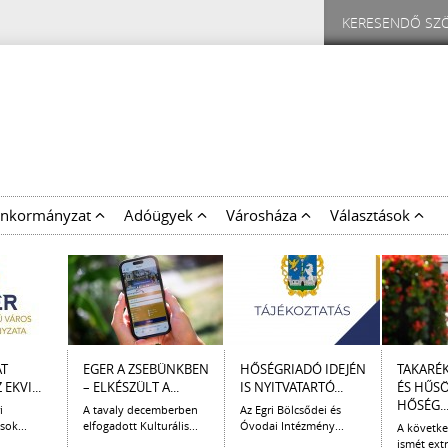
nkormányzat
Adóügyek
Városháza
Választások
AT
EGER A ZSEBÜNKBEN
HŐSÉGRIADÓ IDEJÉN
TAKARÉ
EKVI...
– ELKÉSZÜLT A...
IS NYITVATARTÓ...
ÉS HŰS
HŐSÉG..
i
A tavaly decemberben
Az Egri Bölcsődei és
sok...
elfogadott Kulturális...
Óvodai Intézmény...
A követk
ismét extr