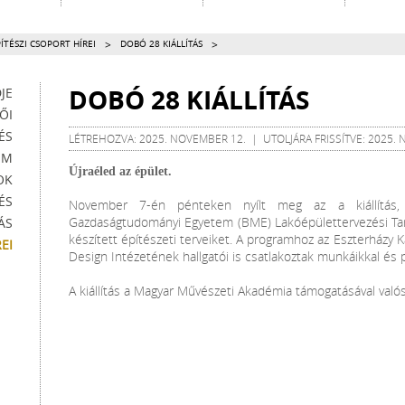
>
>
ÍTÉSZI CSOPORT HÍREI
DOBÓ 28 KIÁLLÍTÁS
DOBÓ 28 KIÁLLÍTÁS
JE
ŐI
ÉS
LÉTREHOZVA: 2025. NOVEMBER 12. | UTOLJÁRA FRISSÍTVE: 2025.
EM
Újraéled az épület.
OK
ÉS
November 7-én pénteken nyílt meg az a kiállítás
Gazdaságtudományi Egyetem (BME) Lakóépülettervezési Tan
ÁS
készített építészeti terveiket. A programhoz az Eszterházy
EI
Design Intézetének hallgatói is csatlakoztak munkáikkal és
A kiállítás a Magyar Művészeti Akadémia támogatásával való