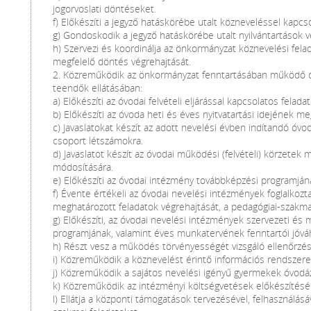
jogorvoslati döntéseket.
f) Előkészíti a jegyző hatáskörébe utalt közneveléssel kapc
g) Gondoskodik a jegyző hatáskörébe utalt nyilvántartások 
h) Szervezi és koordinálja az önkormányzat köznevelési fela
megfelelő döntés végrehajtását.
2. Közreműködik az önkormányzat fenntartásában működő ó
teendők ellátásában:
a) Előkészíti az óvodai felvételi eljárással kapcsolatos feladat
b) Előkészíti az óvoda heti és éves nyitvatartási idejének m
c) Javaslatokat készít az adott nevelési évben indítandó óv
csoport létszámokra.
d) Javaslatot készít az óvodai működési (felvételi) körzetek
módosítására.
e) Előkészíti az óvodai intézmény továbbképzési programján
f) Évente értékeli az óvodai nevelési intézmények foglalkozt
meghatározott feladatok végrehajtását, a pedagógiai-szak
g) Előkészíti, az óvodai nevelési intézmények szervezeti és
programjának, valamint éves munkatervének fenntartói jóváha
h) Részt vesz a működés törvényességét vizsgáló ellenőrzé
i) Közreműködik a köznevelést érintő információs rendsze
j) Közreműködik a sajátos nevelési igényű gyermekek óvodáz
k) Közreműködik az intézményi költségvetések előkészítésé
l) Ellátja a központi támogatások tervezésével, felhasználás