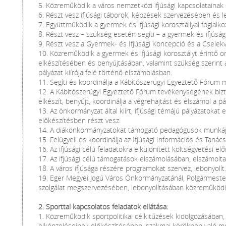
5. Közreműködik a város nemzetközi ifjúsági kapcsolatainak
6. Részt vesz ifjúsági táborok, képzések szervezésében és l
7. Együttműködik a gyermek és ifjúsági korosztállyal foglalk
8. Részt vesz – szükség esetén segíti – a gyermek és ifjúság
9. Részt vesz a Gyermek- és Ifjúsági Koncepció és a Cselekv
10. Közreműködik a gyermek és ifjúsági korosztályt érintő o
elkészítésében és benyújtásában, valamint szükség szerint a
pályázat kiírója felé történő elszámolásban.
11. Segíti és koordinálja a Kábítószerügyi Egyeztető Fórum 
12. A Kábítószerügyi Egyeztető Fórum tevékenységének bizto
elkészít, benyújt, koordinálja a végrehajtást és elszámol a pály
13. Az önkormányzat által kiírt, ifjúsági témájú pályázatokat e
előkészítésben részt vesz.
14. A diákönkormányzatokat támogató pedagógusok munkáját
15. Felügyeli és koordinálja az Ifjúsági Információs és Taná
16. Az ifjúsági célú feladatokra elkülönített költségvetési elő
17. Az ifjúsági célú támogatások elszámolásában, elszámolta
18. A város ifjúsága részére programokat szervez, lebonyolít.
19. Eger Megyei Jogú Város Önkormányzatánál, Polgármesteri
szolgálat megszervezésében, lebonyolításában közreműködi
2. Sporttal kapcsolatos feladatok ellátása:
1. Közreműködik sportpolitikai célkitűzések kidolgozásában, 
elképzeléseinek előkészítésében, szakmai körökben való m