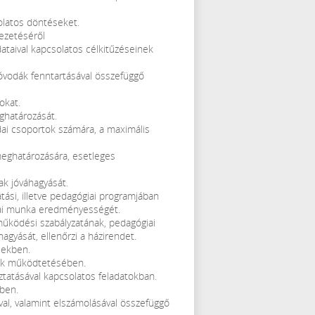
solatos döntéseket.
vezetéséről
dataival kapcsolatos célkitűzéseinek
vodák fenntartásával összefüggő
okat.
eghatározását.
odai csoportok számára, a maximális
 meghatározására, esetleges
ak jóváhagyását.
atási, illetve pedagógiai programjában
mai munka eredményességét.
 működési szabályzatának, pedagógiai
gyását, ellenőrzi a házirendet.
sekben.
rek működtetésében.
tatásával kapcsolatos feladatokban.
ben.
ával, valamint elszámolásával összefüggő