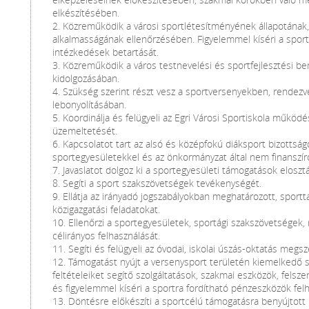
elkészítésében.
2. Közreműködik a városi sportlétesítményének állapotána
alkalmasságának ellenőrzésében. Figyelemmel kíséri a sport
intézkedések betartását.
3. Közreműködik a város testnevelési és sportfejlesztési ber
kidolgozásában.
4. Szükség szerint részt vesz a sportversenyekben, rendez
lebonyolításában.
5. Koordinálja és felügyeli az Egri Városi Sportiskola működ
üzemeltetését.
6. Kapcsolatot tart az alsó és középfokú diáksport bizottság
sportegyesületekkel és az önkormányzat által nem finanszíro
7. Javaslatot dolgoz ki a sportegyesületi támogatások eloszt
8. Segíti a sport szakszövetségek tevékenységét.
9. Ellátja az irányadó jogszabályokban meghatározott, sportt
közigazgatási feladatokat.
10. Ellenőrzi a sportegyesületek, sportági szakszövetségek,
célirányos felhasználását.
11. Segíti és felügyeli az óvodai, iskolai úszás-oktatás megsz
12. Támogatást nyújt a versenysport területén kiemelkedő 
feltételeiket segítő szolgáltatások, szakmai eszközök, felsz
és figyelemmel kíséri a sportra fordítható pénzeszközök felh
13. Döntésre előkészíti a sportcélú támogatásra benyújtott 