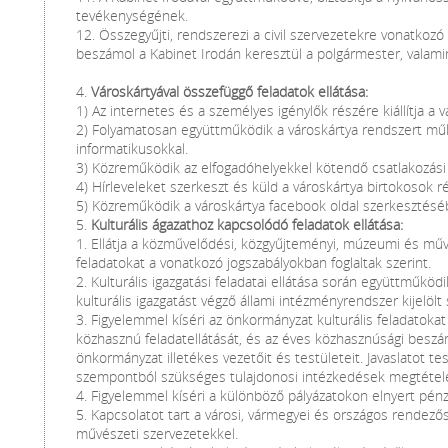
tevékenységének.
12. Összegyűjti, rendszerezi a civil szervezetekre vonatkozó 
beszámol a Kabinet Irodán keresztül a polgármester, valami
4.
Városkártyával összefüggő feladatok ellátása:
1) Az internetes és a személyes igénylők részére kiállítja a v
2) Folyamatosan együttműködik a városkártya rendszert műk
informatikusokkal.
3) Közreműködik az elfogadóhelyekkel kötendő csatlakozási
4) Hírleveleket szerkeszt és küld a városkártya birtokosok r
5) Közreműködik a városkártya facebook oldal szerkesztésé
5.
Kulturális ágazathoz kapcsolódó feladatok ellátása:
1. Ellátja a közművelődési, közgyűjteményi, múzeumi és műv
feladatokat a vonatkozó jogszabályokban foglaltak szerint.
2. Kulturális igazgatási feladatai ellátása során együttműköd
kulturális igazgatást végző állami intézményrendszer kijelölt 
3. Figyelemmel kíséri az önkormányzat kulturális feladatokat 
közhasznú feladatellátását, és az éves közhasznúsági beszám
önkormányzat illetékes vezetőit és testületeit. Javaslatot te
szempontból szükséges tulajdonosi intézkedések megtétel
4. Figyelemmel kíséri a különböző pályázatokon elnyert pén
5. Kapcsolatot tart a városi, vármegyei és országos rendező
művészeti szervezetekkel.