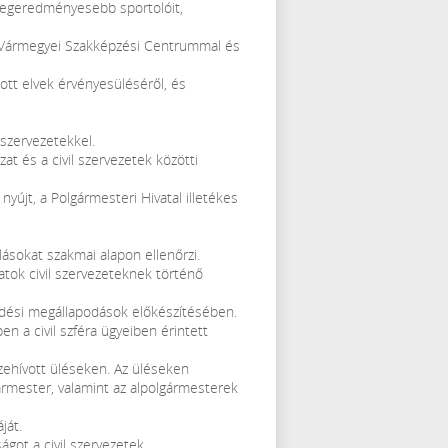
s legeredményesebb sportolóit,
es Vármegyei Szakképzési Centrummal és
tt elvek érvényesüléséről, és
 szervezetekkel.
t és a civil szervezetek közötti
nyújt, a Polgármesteri Hivatal illetékes
ásokat szakmai alapon ellenőrzi.
datok civil szervezeteknek történő
ödési megállapodások előkészítésében.
n a civil szféra ügyeiben érintett
sszehívott üléseken. Az üléseken
ármester, valamint az alpolgármesterek
ját.
ágot a civil szervezetek