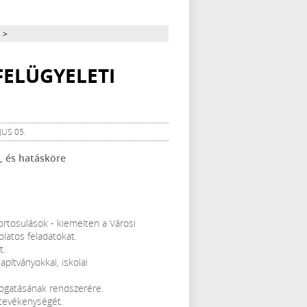
>
FELÜGYELETI
JUS 05.
, és hatásköre
ortosulások - kiemelten a Városi
latos feladatokat.
t.
apítványokkal, iskolai
ámogatásának rendszerére.
k tevékenységét.