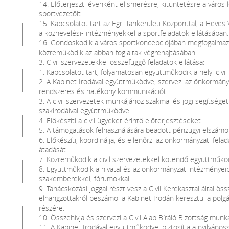
14. Előterjeszti évenként elismerésre, kitüntetésre a váro
sportvezetőit.
15. Kapcsolatot tart az Egri Tankerületi Központtal, a Hev
a köznevelési- intézményekkel a sportfeladatok ellátásában.
16. Gondoskodik a város sportkoncepciójában megfogalmazo
közreműködik az abban foglaltak végrehajtásában.
3. Civil szervezetekkel összefüggő feladatok ellátása:
1. Kapcsolatot tart, folyamatosan együttműködik a helyi civil
2. A Kabinet Irodával együttműködve, szervezi az önkormányza
rendszeres és hatékony kommunikációt.
3. A civil szervezetek munkájához szakmai és jogi segítséget 
szakirodáival együttműködve.
4. Előkészíti a civil ügyeket érintő előterjesztéseket.
5. A támogatások felhasználására beadott pénzügyi elszámol
6. Előkészíti, koordinálja, és ellenőrzi az önkormányzati fela
átadását.
7. Közreműködik a civil szervezetekkel kötendő együttműk
8. Együttműködik a hivatal és az önkormányzat intézményeibe
szakemberekkel, fórumokkal.
9. Tanácskozási joggal részt vesz a Civil Kerekasztal által ö
elhangzottakról beszámol a Kabinet Irodán keresztül a polg
részére.
10. Összehívja és szervezi a Civil Alap Bíráló Bizottság munká
11. A Kabinet Irodával együttműködve, biztosítja a nyilvánoss