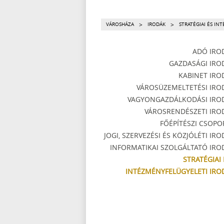
>
>
VÁROSHÁZA
IRODÁK
STRATÉGIAI ÉS IN
ADÓ IRO
GAZDASÁGI IRO
KABINET IRO
VÁROSÜZEMELTETÉSI IRO
VAGYONGAZDÁLKODÁSI IRO
VÁROSRENDÉSZETI IRO
FŐÉPÍTÉSZI CSOPO
JOGI, SZERVEZÉSI ÉS KÖZJÓLÉTI IRO
INFORMATIKAI SZOLGÁLTATÓ IRO
STRATÉGIAI 
INTÉZMÉNYFELÜGYELETI IRO