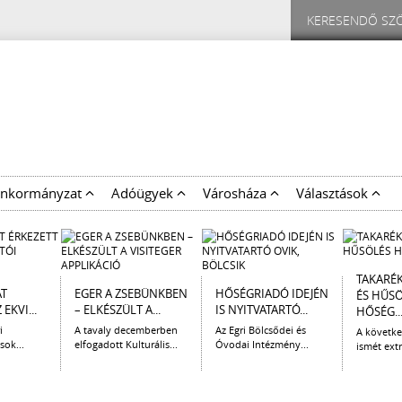
nkormányzat
Adóügyek
Városháza
Választások
TAKARÉ
AT
EGER A ZSEBÜNKBEN
HŐSÉGRIADÓ IDEJÉN
ÉS HŰS
EKVI...
– ELKÉSZÜLT A...
IS NYITVATARTÓ...
HŐSÉG..
i
A tavaly decemberben
Az Egri Bölcsődei és
A követk
sok...
elfogadott Kulturális...
Óvodai Intézmény...
ismét extr