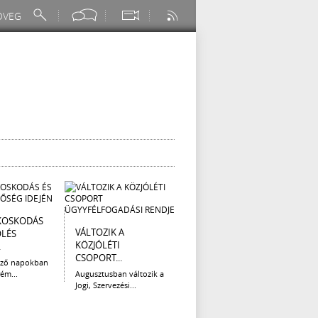
KOSKODÁS
I. FOKÚ
ÚTÉP
VÁLTOZIK A
ÖLÉS
VÍZKORLÁTOZÁS
(AUG
KÖZJÓLÉTI
.
EGER...
Az el
CSOPORT...
legna
ező napokban
Eger Megyei Jogú Város
ém...
Augusztusban változik a
Polgármestere, a...
Jogi, Szervezési...