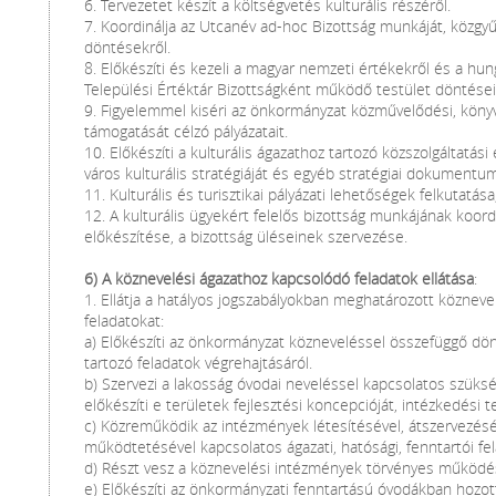
6. Tervezetet készít a költségvetés kulturális részéről.
7. Koordinálja az Utcanév ad-hoc Bizottság munkáját, közgyűl
döntésekről.
8. Előkészíti és kezeli a magyar nemzeti értékekről és a hun
Települési Értéktár Bizottságként működő testület döntései
9. Figyelemmel kiséri az önkormányzat közművelődési, köny
támogatását célzó pályázatait.
10. Előkészíti a kulturális ágazathoz tartozó közszolgáltatá
város kulturális stratégiáját és egyéb stratégiai dokumentu
11. Kulturális és turisztikai pályázati lehetőségek felkutatás
12. A kulturális ügyekért felelős bizottság munkájának koord
előkészítése, a bizottság üléseinek szervezése.
6) A köznevelési ágazathoz kapcsolódó feladatok ellátása
:
1. Ellátja a hatályos jogszabályokban meghatározott közneve
feladatokat:
a) Előkészíti az önkormányzat közneveléssel összefüggő dö
tartozó feladatok végrehajtásáról.
b) Szervezi a lakosság óvodai neveléssel kapcsolatos szüksé
előkészíti e területek fejlesztési koncepcióját, intézkedési t
c) Közreműködik az intézmények létesítésével, átszervezés
működtetésével kapcsolatos ágazati, hatósági, fenntartói fe
d) Részt vesz a köznevelési intézmények törvényes működés
e) Előkészíti az önkormányzati fenntartású óvodákban hozot