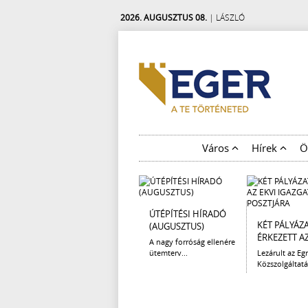
2026. AUGUSZTUS 08.
| LÁSZLÓ
Város
Hírek
Ö
ÚTÉPÍTÉSI HÍRADÓ
KÉT PÁLYÁZ
(AUGUSZTUS)
ÉRKEZETT AZ 
A nagy forróság ellenére
ütemterv...
Lezárult az Egr
Közszolgáltatá