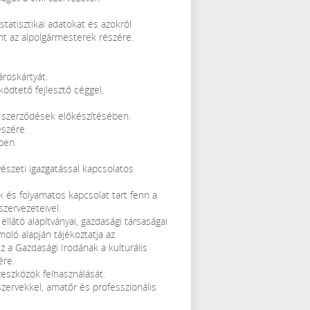
statisztikai adatokat és azokról
nt az alpolgármesterek részére.
ároskártyát.
ödtető fejlesztő céggel,
 szerződések előkészítésében.
észére.
ben.
észeti igazgatással kapcsolatos
ik és folyamatos kapcsolat tart fenn a
szervezeteivel.
ellátó alapítványai, gazdasági társaságai
oló alapján tájékoztatja az
sz a Gazdasági Irodának a kulturális
ére.
zeszközök felhasználását.
szervekkel, amatőr és professzionális