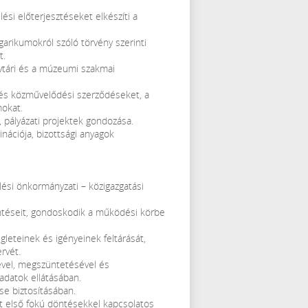
ési előterjesztéseket elkészíti a
garikumokról szóló törvény szerinti
t.
vtári és a múzeumi szakmai
si és közművelődési szerződéseket, a
mokat.
a, pályázati projektek gondozása.
inációja, bizottsági anyagok
lési önkormányzati – közigazgatási
ntéseit, gondoskodik a működési körbe
gleteinek és igényeinek feltárását,
ervét.
ével, megszüntetésével és
ladatok ellátásában.
e biztosításában.
t első fokú döntésekkel kapcsolatos