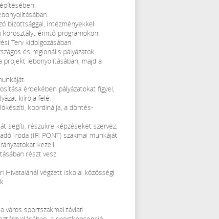
 építésében.
ebonyolításában.
ozó bizottsággal, intézményekkel.
i korosztályt érintő programokon.
ési Terv kidolgozásában.
rszágos és regionális pályázatok
 projekt lebonyolításában, majd a
munkáját.
sítása érdekében pályázatokat figyel,
ázat kiírója felé.
lőkészíti, koordinálja, a döntés-
 segíti, részükre képzéseket szervez.
csadó Iroda (IFI PONT) szakmai munkáját.
irányzatokat kezeli.
tásában részt vesz.
 Hivatalánál végzett iskolai közösségi
k.
a város sportszakmai távlati
egtárgyalásában, a sportkoncepció