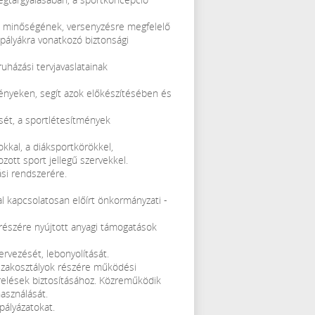
k, minőségének, versenyzésre megfelelő
pályákra vonatkozó biztonsági
uházási tervjavaslatainak
vényeken, segít azok előkészítésében és
ését, a sportlétesítmények
okkal, a diáksportkörökkel,
zott sport jellegű szervekkel.
ási rendszerére.
al kapcsolatosan előírt önkormányzati -
 részére nyújtott anyagi támogatások
ervezését, lebonyolítását.
szakosztályok részére működési
erelések biztosításához. Közreműködik
asználását.
pályázatokat.