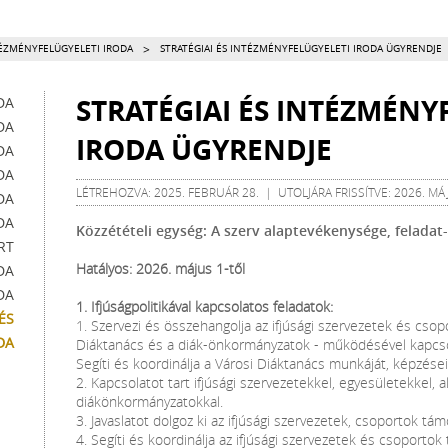
>
TÉZMÉNYFELÜGYELETI IRODA
STRATÉGIAI ÉS INTÉZMÉNYFELÜGYELETI IRODA ÜGYRENDJE
STRATÉGIAI ÉS INTÉZMÉNY
DA
DA
IRODA ÜGYRENDJE
DA
DA
LÉTREHOZVA: 2025. FEBRUÁR 28. | UTOLJÁRA FRISSÍTVE: 2026. MÁ
DA
DA
Közzétételi egység: A szerv alaptevékenysége, feladat-
RT
Hatályos: 2026. május 1-től
DA
DA
1. Ifjúságpolitikával kapcsolatos feladatok:
ÉS
1. Szervezi és összehangolja az ifjúsági szervezetek és csop
DA
Diáktanács és a diák-önkormányzatok - működésével kapcso
Segíti és koordinálja a Városi Diáktanács munkáját, képzései
2. Kapcsolatot tart ifjúsági szervezetekkel, egyesületekkel, al
diákönkormányzatokkal.
3. Javaslatot dolgoz ki az ifjúsági szervezetek, csoportok t
4. Segíti és koordinálja az ifjúsági szervezetek és csoporto