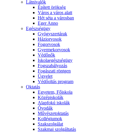
Látnivalók
Épített örökség
Város a város alatt
Hét séta a városban
Eger Anno
Egészségügy
Gyógyszertárak
Háziorvosok
Fogorvosok
Gyermekorvosok
Védőnők
Iskolaegészségügy
Fogszabályozás
Fogászati röntgen
Ügyelet
Védőoltás program
Oktatás
Egyetem, Főiskola
Középiskolák
Alapfokú iskolák
Óvodák
Művészetoktatás
Kollégiumok
Szakszolgálat
Szakmai szolgáltatás