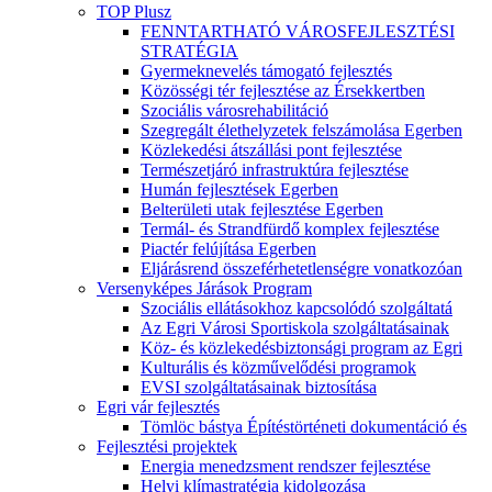
TOP Plusz
FENNTARTHATÓ VÁROSFEJLESZTÉSI
STRATÉGIA
Gyermeknevelés támogató fejlesztés
Közösségi tér fejlesztése az Érsekkertben
Szociális városrehabilitáció
Szegregált élethelyzetek felszámolása Egerben
Közlekedési átszállási pont fejlesztése
Természetjáró infrastruktúra fejlesztése
Humán fejlesztések Egerben
Belterületi utak fejlesztése Egerben
Termál- és Strandfürdő komplex fejlesztése
Piactér felújítása Egerben
Eljárásrend összeférhetetlenségre vonatkozóan
Versenyképes Járások Program
Szociális ellátásokhoz kapcsolódó szolgáltatá
Az Egri Városi Sportiskola szolgáltatásainak
Köz- és közlekedésbiztonsági program az Egri
Kulturális és közművelődési programok
EVSI szolgáltatásainak biztosítása
Egri vár fejlesztés
Tömlöc bástya Építéstörténeti dokumentáció és
Fejlesztési projektek
Energia menedzsment rendszer fejlesztése
Helyi klímastratégia kidolgozása