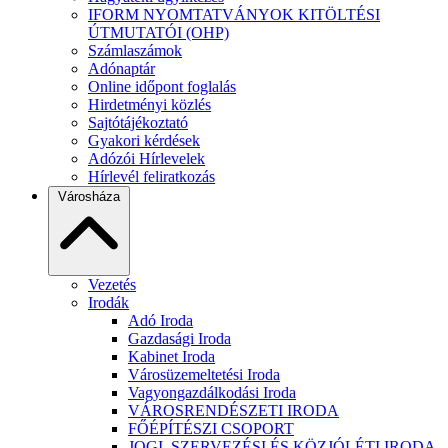
IFORM NYOMTATVÁNYOK KITÖLTÉSI
ÚTMUTATÓI (OHP)
Számlaszámok
Adónaptár
Online időpont foglalás
Hirdetményi közlés
Sajtótájékoztató
Gyakori kérdések
Adózói Hírlevelek
Hírlevél feliratkozás
Városháza
Vezetés
Irodák
Adó Iroda
Gazdasági Iroda
Kabinet Iroda
Városüzemeltetési Iroda
Vagyongazdálkodási Iroda
VÁROSRENDÉSZETI IRODA
FŐÉPÍTÉSZI CSOPORT
JOGI, SZERVEZÉSI ÉS KÖZJÓLÉTI IRODA