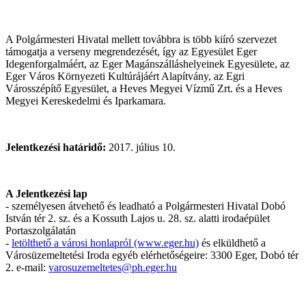
A Polgármesteri Hivatal mellett továbbra is több kiíró szervezet
támogatja a verseny megrendezését, így az Egyesület Eger
Idegenforgalmáért, az Eger Magánszálláshelyeinek Egyesülete, az
Eger Város Környezeti Kultúrájáért Alapítvány, az Egri
Városszépítő Egyesület, a Heves Megyei Vízmű Zrt. és a Heves
Megyei Kereskedelmi és Iparkamara.
Jelentkezési határidő:
2017. július 10.
A Jelentkezési lap
- személyesen átvehető és leadható a Polgármesteri Hivatal Dobó
István tér 2. sz. és a Kossuth Lajos u. 28. sz. alatti irodaépület
Portaszolgálatán
-
letölthető a városi honlapról (www.eger.hu)
és elküldhető a
Városüzemeltetési Iroda egyéb elérhetőségeire: 3300 Eger, Dobó tér
2. e-mail:
varosuzemeltetes@ph.eger.hu