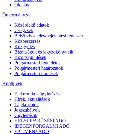
Oktatás
Önkormányzat
Közérdekű adatok
Üvegzseb
Belső visszaélés-bejelentési rendszer
Közbeszerzés
Közgyűlés
Bizottságok és jegyzőkönyveik
Bizottsági ülések
Polgármesteri rendeletek
Polgármesteri határozatok
Polgármesteri döntések
Adóügyek
Elektronikus ügyintézés
Hírek, aktualitások
Tájékoztatók
Jogszabályok
Ügyleírások
HELYI IPARŰZÉSI ADÓ
IDEGENFORGALMI ADÓ
ÉPÍTMÉNYADÓ