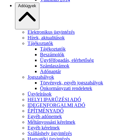
Adóügyek
Elektronikus ügyintézés
Hírek, aktualitások
Tájékoztatók
Tájékoztatók
Beszámolók
Ügyfélfogadás, elérhetőség
Számlaszámok
Adónaptár
Jogszabályok
Törvények, egyéb jogszabályok
Önkormányzati rendeletek
Ügyleírások
HELYI IPARŰZÉSI ADÓ
IDEGENFORGALMI ADÓ
ÉPÍTMÉNYADÓ
Egyéb adónemek
Méltányossági kérelmek
Egyéb kérelmek
Szálláshely ügyintézés
Hagyatéki ügyintézés