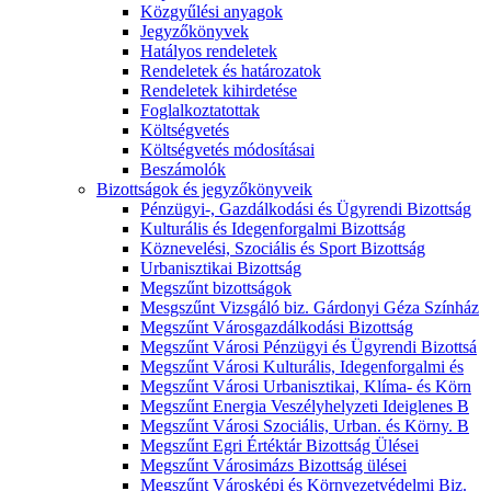
Közgyűlési anyagok
Jegyzőkönyvek
Hatályos rendeletek
Rendeletek és határozatok
Rendeletek kihirdetése
Foglalkoztatottak
Költségvetés
Költségvetés módosításai
Beszámolók
Bizottságok és jegyzőkönyveik
Pénzügyi-, Gazdálkodási és Ügyrendi Bizottság
Kulturális és Idegenforgalmi Bizottság
Köznevelési, Szociális és Sport Bizottság
Urbanisztikai Bizottság
Megszűnt bizottságok
Mesgszűnt Vizsgáló biz. Gárdonyi Géza Színház
Megszűnt Városgazdálkodási Bizottság
Megszűnt Városi Pénzügyi és Ügyrendi Bizottsá
Megszűnt Városi Kulturális, Idegenforgalmi és
Megszűnt Városi Urbanisztikai, Klíma- és Körn
Megszűnt Energia Veszélyhelyzeti Ideiglenes B
Megszűnt Városi Szociális, Urban. és Körny. B
Megszűnt Egri Értéktár Bizottság Ülései
Megszűnt Városimázs Bizottság ülései
Megszűnt Városképi és Környezetvédelmi Biz.