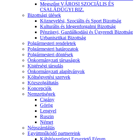
Megszűnt VÁROSI SZOCIÁLIS ÉS
CSALÁDÜGYI BIZ.
Bizottsági ülések
Köznevelési, Szociális és Sport Bizottság
Kulturális és Idegenforgalmi Bizottság
Pénzügyi, Gazdálkodási és Ügyrendi Bizottság
Urbanisztikai Bizottság
Polgármesteri rendeletek
Polgármesteri határozatok
Polgármesteri döntések
Önkormányzati társaságok
Kistérségi társulás
Önkormányzati alapítványok
Költségvetési szervek
Közszolgáltatás
Koncepciók
Nemzetiségek
Cigány
Görög
Lengyel
Ruszin
Német
Népszámlálás
Együttműködő partnereink
Kábítószerügyi Egyeztető Fórum