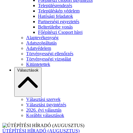
Főépítészi csoport ügyintézői
Településrendezés
Településkép védelem
Hatósági feladatok
Partnerségi egyeztetés
Belterületbe vonás
Főépítészi Csoport hírei
Alaptevékenység
Adatszolgáltatás
Adatvédelem
Törvényességi ellenőrzés
Törvényességi vizsgálat
Kitüntetettek
Választások
Választási szervek
Választási ügyintézés
2026. évi választás
Korábbi választások
ÚTÉPÍTÉSI HÍRADÓ (AUGUSZTUS)