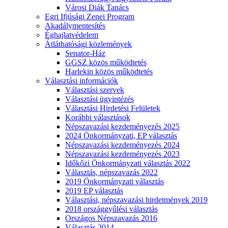
Városi Diák Tanács
Egri Ifjúsági Zenei Program
Akadálymentesítés
Éghajlatvédelem
Átláthatósági közlemények
Senator-Ház
GGSZ közös működtetés
Harlekin közös működtetés
Választási információk
Választási szervek
Választási ügyintézés
Választási Hirdetési Felületek
Korábbi választások
Népszavazási kezdeményezés 2025
2024 Önkormányzati, EP választás
Népszavazási kezdeményezés 2024
Népszavazási kezdeményezés 2023
Időkőzi Önkormányzati választás 2022
Választás, népszavazás 2022
2019 Önkormányzati választás
2019 EP választás
Választási, népszavazási hirdetmények 2019
2018 országgyűlési választás
Országos Népszavazás 2016
Választás 2014