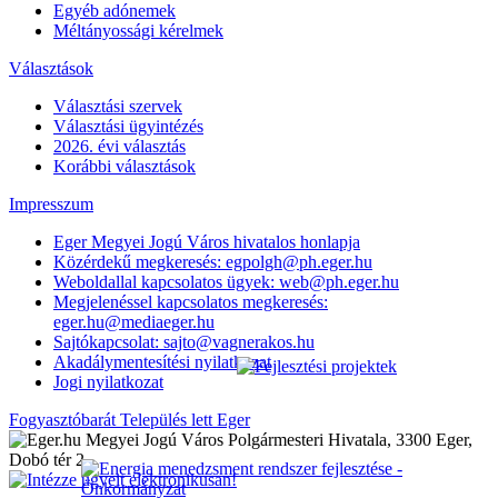
Egyéb adónemek
Méltányossági kérelmek
Választások
Választási szervek
Választási ügyintézés
2026. évi választás
Korábbi választások
Impresszum
Eger Megyei Jogú Város hivatalos honlapja
Közérdekű megkeresés: egpolgh@ph.eger.hu
Weboldallal kapcsolatos ügyek: web@ph.eger.hu
Megjelenéssel kapcsolatos megkeresés:
eger.hu@mediaeger.hu
Sajtókapcsolat: sajto@vagnerakos.hu
Akadálymentesítési nyilatkozat
Jogi nyilatkozat
Fogyasztóbarát Település lett Eger
Megyei Jogú Város Polgármesteri Hivatala, 3300 Eger,
Dobó tér 2.