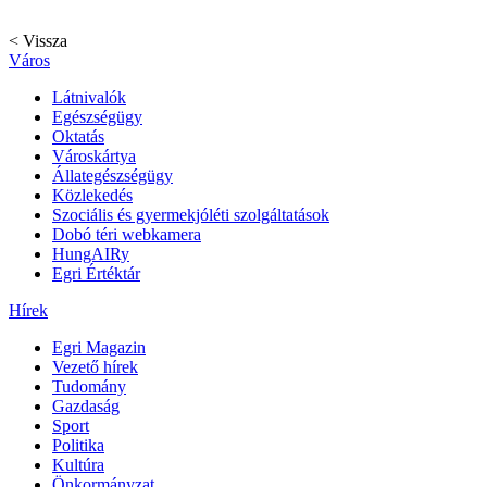
< Vissza
Város
Látnivalók
Egészségügy
Oktatás
Városkártya
Állategészségügy
Közlekedés
Szociális és gyermekjóléti szolgáltatások
Dobó téri webkamera
HungAIRy
Egri Értéktár
Hírek
Egri Magazin
Vezető hírek
Tudomány
Gazdaság
Sport
Politika
Kultúra
Önkormányzat