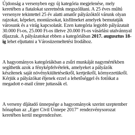
Újdonság a versenyben egy új kategória megjelenése, mely
keretében a fiatalokat szeretnénk megszólítani. A 25 éves múltú
versenyre tekintettel 25 év alatti amatőr pályázóktól várunk olyan
rajzokat, képeket, montázsokat, kisfilmeket amelyek bemutatják
városunk és a virág kapcsolatát. Ezen kategória legjobb pályázatait
30.000 Ft-os, 25.000 Ft-os illetve 20.000 Ft-os vásárlási utalvánnyal
díjazzuk. A pályázatokat ebben a kategóriában
2017. augusztus 18-
ig
lehet eljuttatni a Városüzemeltetési Irodához.
A hagyományos kategóriákban a zsűri munkáját nagymértékben
segíthetik azok a fényképfelvételek, amelyeket a pályázók
készítenek saját növénykiültetéseikről, kertjeikről, környezetükről.
Kérjük a pályázókat éljenek ezzel a lehetőséggel és fotóikat a
megadott e-mail címre juttassák el.
A verseny díjátadó ünnepsége a hagyományok szerint szeptember
hónapban az „Eger Civil Ünnepe 2017" rendezvénysorozat
keretében kerül megrendezésre.