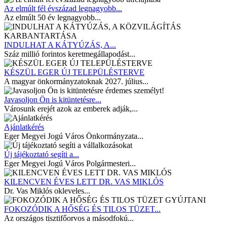
Az elmúlt fél évszázad legnagyobb...
Az elmúlt 50 év legnagyobb...
INDULHAT A KÁTYÚZÁS, A...
Száz millió forintos keretmegállapodást...
KÉSZÜL EGER ÚJ TELEPÜLÉSTERVE
A magyar önkormányzatoknak 2027. július...
Javasoljon Ön is kitüntetésre...
Városunk erejét azok az emberek adják,...
Ajánlatkérés
Eger Megyei Jogú Város Önkormányzata...
Új tájékoztató segíti a...
Eger Megyei Jogú Város Polgármesteri...
KILENCVEN ÉVES LETT DR. VAS MIKLÓS
Dr. Vas Miklós okleveles...
FOKOZÓDIK A HŐSÉG ÉS TILOS TÜZET...
Az országos tisztifőorvos a másodfokú...