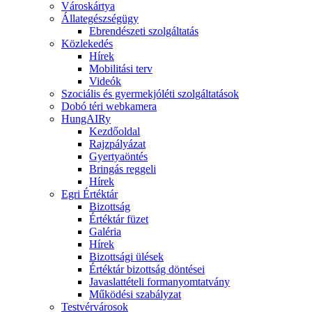
Városkártya
Állategészségügy
Ebrendészeti szolgáltatás
Közlekedés
Hírek
Mobilitási terv
Videók
Szociális és gyermekjóléti szolgáltatások
Dobó téri webkamera
HungAIRy
Kezdőoldal
Rajzpályázat
Gyertyaöntés
Bringás reggeli
Hírek
Egri Értéktár
Bizottság
Értéktár füzet
Galéria
Hírek
Bizottsági ülések
Értéktár bizottság döntései
Javaslattételi formanyomtatvány
Működési szabályzat
Testvérvárosok