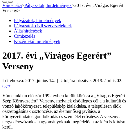
Városháza
>
Pályázatok, hirdetmények
>
2017. évi „Virágos Egerért”
Verseny
>
Pályázatok, hirdetmények
Pályázatok civil szervezeteknek
Álláshirdetések
Címkezelés
Közérdekű hirdetmények
2017. évi „Virágos Egerért”
Verseny
Létrehozva: 2017. június 14. | Utoljára frissítve: 2019. április 02.
eger
Városunkban először 1992 évben került kiírásra a „Virágos Egerért
Szép Környezetért” Verseny, melynek elsődleges célja a kulturált és
vonzó lakókörnyezet, településkép kialakítása, a településen élők
összefogásának ösztönzése, az életminőség javítása, a
környezettudatos gondolkodás és szemlélet erősítése. A verseny a
negyedévszázados hagyományoknak megfelelően az idén is kiírásra
kerül.