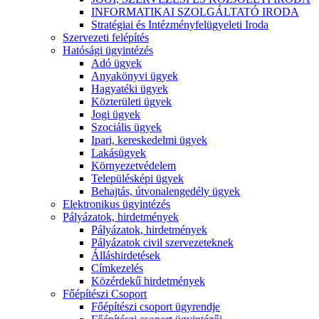
INFORMATIKAI SZOLGÁLTATÓ IRODA
Stratégiai és Intézményfelügyeleti Iroda
Szervezeti felépítés
Hatósági ügyintézés
Adó ügyek
Anyakönyvi ügyek
Hagyatéki ügyek
Közterületi ügyek
Jogi ügyek
Szociális ügyek
Ipari, kereskedelmi ügyek
Lakásügyek
Környezetvédelem
Településképi ügyek
Behajtás, útvonalengedély ügyek
Elektronikus ügyintézés
Pályázatok, hirdetmények
Pályázatok, hirdetmények
Pályázatok civil szervezeteknek
Álláshirdetések
Címkezelés
Közérdekű hirdetmények
Főépítészi Csoport
Főépítészi csoport ügyrendje