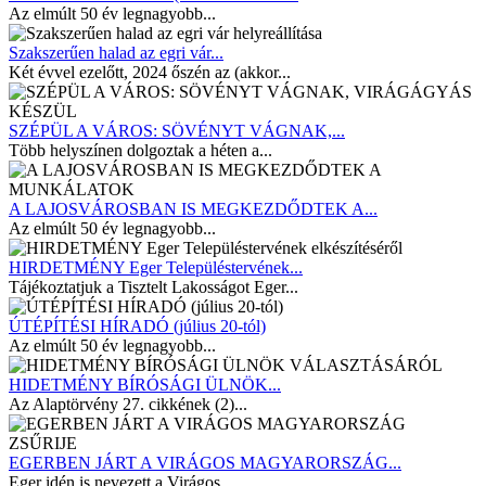
Az elmúlt 50 év legnagyobb...
Szakszerűen halad az egri vár...
Két évvel ezelőtt, 2024 őszén az (akkor...
SZÉPÜL A VÁROS: SÖVÉNYT VÁGNAK,...
Több helyszínen dolgoztak a héten a...
A LAJOSVÁROSBAN IS MEGKEZDŐDTEK A...
Az elmúlt 50 év legnagyobb...
HIRDETMÉNY Eger Településtervének...
Tájékoztatjuk a Tisztelt Lakosságot Eger...
ÚTÉPÍTÉSI HÍRADÓ (július 20-tól)
Az elmúlt 50 év legnagyobb...
HIDETMÉNY BÍRÓSÁGI ÜLNÖK...
Az Alaptörvény 27. cikkének (2)...
EGERBEN JÁRT A VIRÁGOS MAGYARORSZÁG...
Eger idén is nevezett a Virágos...