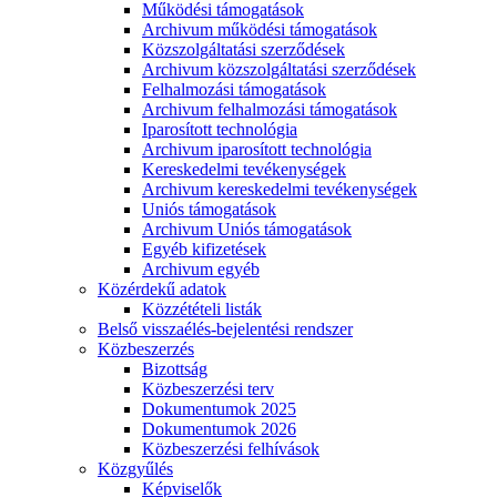
Működési támogatások
Archivum működési támogatások
Közszolgáltatási szerződések
Archivum közszolgáltatási szerződések
Felhalmozási támogatások
Archivum felhalmozási támogatások
Iparosított technológia
Archivum iparosított technológia
Kereskedelmi tevékenységek
Archivum kereskedelmi tevékenységek
Uniós támogatások
Archivum Uniós támogatások
Egyéb kifizetések
Archivum egyéb
Közérdekű adatok
Közzétételi listák
Belső visszaélés-bejelentési rendszer
Közbeszerzés
Bizottság
Közbeszerzési terv
Dokumentumok 2025
Dokumentumok 2026
Közbeszerzési felhívások
Közgyűlés
Képviselők