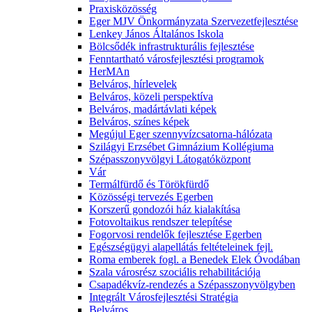
Praxisközösség
Eger MJV Önkormányzata Szervezetfejlesztése
Lenkey János Általános Iskola
Bölcsődék infrastrukturális fejlesztése
Fenntartható városfejlesztési programok
HerMAn
Belváros, hírlevelek
Belváros, közeli perspektíva
Belváros, madártávlati képek
Belváros, színes képek
Megújul Eger szennyvízcsatorna-hálózata
Szilágyi Erzsébet Gimnázium Kollégiuma
Szépasszonyvölgyi Látogatóközpont
Vár
Termálfürdő és Törökfürdő
Közösségi tervezés Egerben
Korszerű gondozói ház kialakítása
Fotovoltaikus rendszer telepítése
Fogorvosi rendelők fejlesztése Egerben
Egészségügyi alapellátás feltételeinek fejl.
Roma emberek fogl. a Benedek Elek Óvodában
Szala városrész szociális rehabilitációja
Csapadékvíz-rendezés a Szépasszonyvölgyben
Integrált Városfejlesztési Stratégia
Belváros