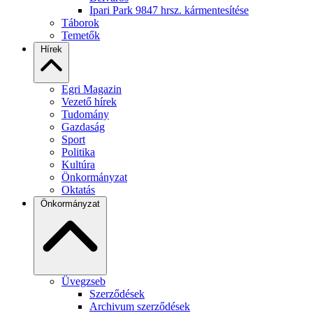
Ipari Park 9847 hrsz. kármentesítése
Táborok
Temetők
Hírek
Egri Magazin
Vezető hírek
Tudomány
Gazdaság
Sport
Politika
Kultúra
Önkormányzat
Oktatás
Önkormányzat
Üvegzseb
Szerződések
Archivum szerződések