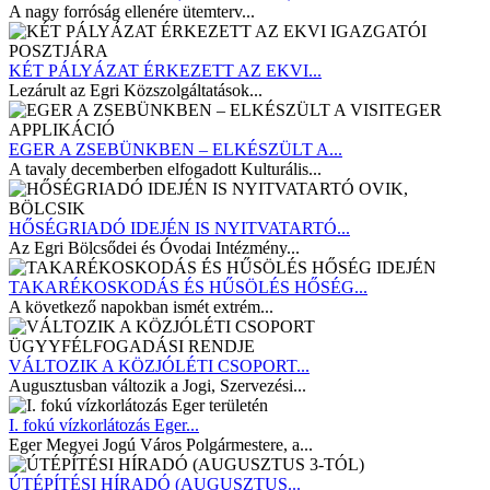
A nagy forróság ellenére ütemterv...
KÉT PÁLYÁZAT ÉRKEZETT AZ EKVI...
Lezárult az Egri Közszolgáltatások...
EGER A ZSEBÜNKBEN – ELKÉSZÜLT A...
A tavaly decemberben elfogadott Kulturális...
HŐSÉGRIADÓ IDEJÉN IS NYITVATARTÓ...
Az Egri Bölcsődei és Óvodai Intézmény...
TAKARÉKOSKODÁS ÉS HŰSÖLÉS HŐSÉG...
A következő napokban ismét extrém...
VÁLTOZIK A KÖZJÓLÉTI CSOPORT...
Augusztusban változik a Jogi, Szervezési...
I. fokú vízkorlátozás Eger...
Eger Megyei Jogú Város Polgármestere, a...
ÚTÉPÍTÉSI HÍRADÓ (AUGUSZTUS...