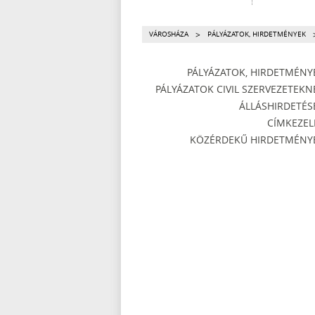
>
VÁROSHÁZA
PÁLYÁZATOK, HIRDETMÉNYEK
PÁLYÁZATOK, HIRDETMÉNY
PÁLYÁZATOK CIVIL SZERVEZETEKN
ÁLLÁSHIRDETÉS
CÍMKEZEL
KÖZÉRDEKŰ HIRDETMÉNY