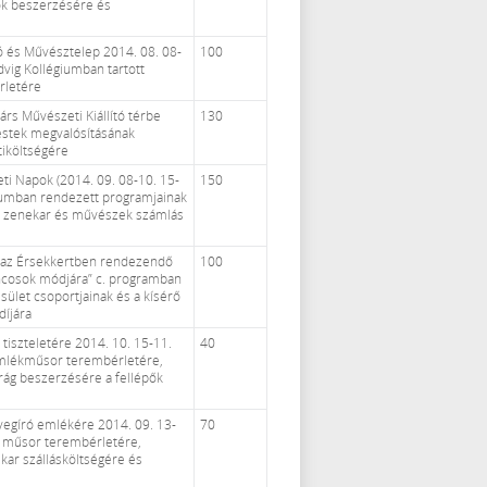
k beszerzésére és
tó és Művésztelep 2014. 08. 08-
100
dvig Kollégiumban tartott
rletére
árs Művészeti Kiállító térbe
130
 estek megvalósításának
tiköltségére
ti Napok (2014. 09. 08-10. 15-
150
iumban rendezett programjainak
pő zenekar és művészek számlás
t az Érsekkertben rendezendő
100
áncosok módjára” c. programban
let csoportjainak és a kísérő
díjára
tiszteletére 2014. 10. 15-11.
40
mlékműsor terembérletére,
rág beszerzésére a fellépők
övegíró emlékére 2014. 09. 13-
70
 műsor terembérletére,
ar szállásköltségére és