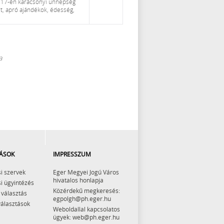
17-én karácsonyi ünnepség
, apró ajándékok, édesség,
a
ÁSOK
IMPRESSZUM
i szervek
Eger Megyei Jogú Város
hivatalos honlapja
i ügyintézés
Közérdekű megkeresés:
 választás
egpolgh@ph.eger.hu
választások
Weboldallal kapcsolatos
ügyek: web@ph.eger.hu