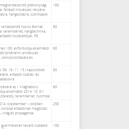
 megrendezendő jótékonysági
160
e, fellépő művészek részére
ásra, hangosításra, szórólapok
 rendezendő Kocsis Bernát
90
: terembérlet, hangtechnika,
előadói tiszteletdíjak, PR,
ének 100. évfordulója alkalmából
60
ndő történelmi emlékülés
, sokszorosítására és
 09. 18- 11. 15.) kapcsolódó
80
tére, előadók szállás- és
kiadásokra
ezésére az I. Világháború
60
ója alkalmából 2014. 10. 01-
tiszteletdíj, terembérlet, nyomda)
2014. szeptember – október-
250
sorozat előadóinak megbízási
a, virág és propaganda
lt gyermekeket nevelő családok
100