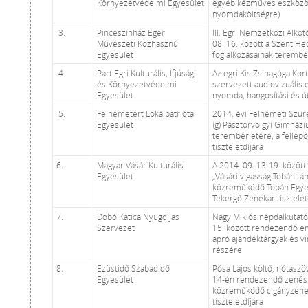
Környezetvédelmi Egyesület
egyéb kézműves eszközö
nyomdaköltségre)
3.
Pinceszínház Eger
III. Egri Nemzetközi Alko
Művészeti Közhasznú
08. 16. között a Szent He
Egyesület
foglalkozásainak terembé
4.
Part Egri Kulturális, Ifjúsági
Az egri Kis Zsinagóga Kort
és Környezetvédelmi
szervezett audiovizuális
Egyesület
nyomda, hangosítási és ú
5.
Felnémetért Lokálpatrióta
2014. évi Felnémeti Szüre
Egyesület
ig) Pásztorvölgyi Gimnáz
terembérletére, a fellé
tiszteletdíjára
6.
Magyar Vásár Kulturális
A 2014. 09. 13-19. közöt
Egyesület
„Vásári vigasság Tobán t
közreműködő Tobán Egyesü
Tekergő Zenekar tisztelet
7.
Dobó Katica Nyugdíjas
Nagy Miklós népdalkutató 
Szervezet
15. között rendezendő e
apró ajándéktárgyak és vi
részére
8.
Ezüstidő Szabadidő
Pósa Lajos költő, nótasz
Egyesület
14-én rendezendő zenés
közreműködő cigányzenek
tiszteletdíjára