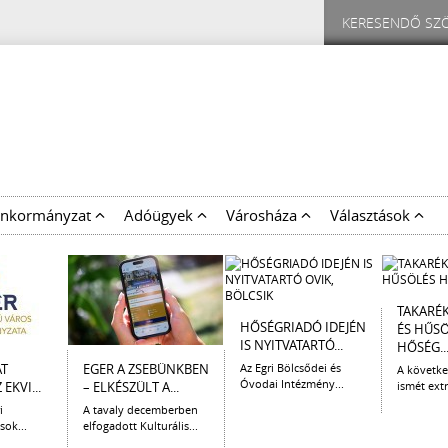
nkormányzat
Adóügyek
Városháza
Választások
TAKARÉ
HŐSÉGRIADÓ IDEJÉN
ÉS HŰS
IS NYITVATARTÓ...
HŐSÉG..
AT
EGER A ZSEBÜNKBEN
Az Egri Bölcsődei és
A követk
Óvodai Intézmény...
EKVI...
– ELKÉSZÜLT A...
ismét extr
i
A tavaly decemberben
sok...
elfogadott Kulturális...