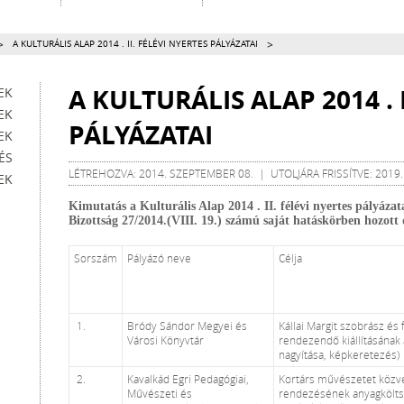
>
>
A KULTURÁLIS ALAP 2014 . II. FÉLÉVI NYERTES PÁLYÁZATAI
A KULTURÁLIS ALAP 2014 . 
EK
EK
PÁLYÁZATAI
EK
ÉS
LÉTREHOZVA: 2014. SZEPTEMBER 08. | UTOLJÁRA FRISSÍTVE: 2019. 
EK
Kimutatás a Kulturális Alap 2014 . II. félévi nyertes pályázat
Bizottság 27/2014.(VIII. 19.) számú saját hatáskörben hozott 
Sorszám
Pályázó neve
Célja
1.
Bródy Sándor Megyei és
Kállai Margit szobrász és
Városi Könyvtár
rendezendő kiállításának 
nagyítása, képkeretezés)
2.
Kavalkád Egri Pedagógiai,
Kortárs művészetet közve
Művészeti és
rendezésének anyagköltsé