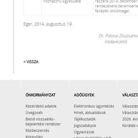
Közhasznú Egyesülete
részére 2014. december 
rendezésére (terembérlet
fellépők útiköltsége)
Eger, 2014. augusztus 19.
Dr. Palotai Zsuzsann
irodavezető
< VISSZA
ÖNKORMÁNYZAT
ADÓÜGYEK
VÁLASZT
Közérdekű adatok
Elektronikus ügyintézés
Választás
Üvegzseb
Hírek, aktualitások
Választás
Belső visszaélés-
Tájékoztatók
2026. évi
bejelentési rendszer
Jogszabályok
Korábbi 
Közbeszerzés
Ügyleírások
Közgyűlés