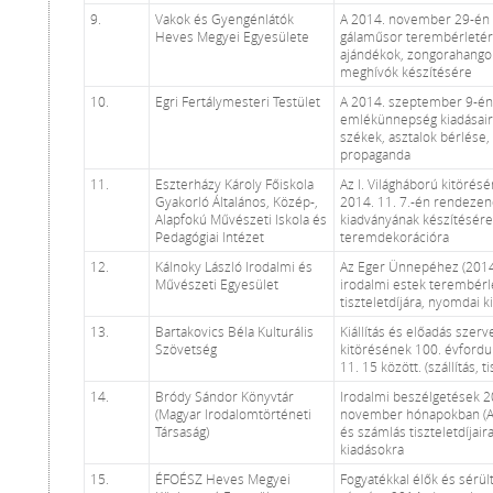
9.
Vakok és Gyengénlátók
A 2014. november 29-én
Heves Megyei Egyesülete
gálaműsor terembérletér
ajándékok, zongorahangol
meghívók készítésére
10.
Egri Fertálymesteri Testület
A 2014. szeptember 9-én
emlékünnepség kiadásaira
székek, asztalok bérlése, 
propaganda
11.
Eszterházy Károly Főiskola
Az I. Világháború kitörés
Gyakorló Általános, Közép-,
2014. 11. 7.-én rendeze
Alapfokú Művészeti Iskola és
kiadványának készítésére
Pedagógiai Intézet
teremdekorációra
12.
Kálnoky László Irodalmi és
Az Eger Ünnepéhez (2014.
Művészeti Egyesület
irodalmi estek terembérle
tiszteletdíjára, nyomdai 
13.
Bartakovics Béla Kulturális
Kiállítás és előadás szerv
Szövetség
kitörésének 100. évfordul
11. 15 között. (szállítás, 
14.
Bródy Sándor Könyvtár
Irodalmi beszélgetések 
(Magyar Irodalomtörténeti
november hónapokban (A 
Társaság)
és számlás tiszteletdíjair
kiadásokra
15.
ÉFOÉSZ Heves Megyei
Fogyatékkal élők és sérü