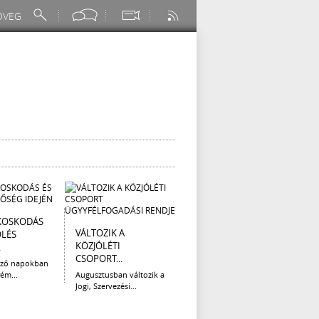
KOSKODÁS
I. FOKÚ
ÚTÉP
VÁLTOZIK A
ÖLÉS
VÍZKORLÁTOZÁS
(AUG
KÖZJÓLÉTI
.
EGER...
Az el
CSOPORT...
legna
ező napokban
Eger Megyei Jogú Város
ém...
Augusztusban változik a
Polgármestere, a...
Jogi, Szervezési...