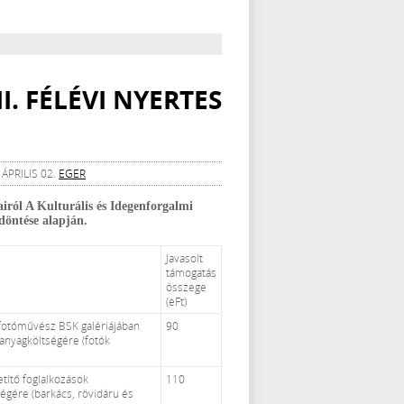
II. FÉLÉVI NYERTES
ÁPRILIS 02.
EGER
airól A Kulturális és Idegenforgalmi
döntése alapján.
Javasolt
támogatás
összege
(eFt)
 fotóművész BSK galériájában
90
anyagköltségére (fotók
títő foglalkozások
110
gére (barkács, rövidáru és