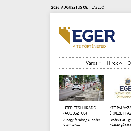
2026. AUGUSZTUS 08.
| LÁSZLÓ
Város
Hírek
Ö
ÚTÉPÍTÉSI HÍRADÓ
KÉT PÁLYÁZ
(AUGUSZTUS)
ÉRKEZETT AZ 
A nagy forróság ellenére
Lezárult az Egr
ütemterv...
Közszolgáltatá