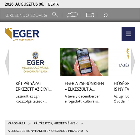
2026. AUGUSZTUS 06.
| BERTA
KÉT PÁLYÁZAT
EGER A ZSEBÜNKBEN
HŐSÉGRIADÓ 
ÉRKEZETT AZ EKVI...
– ELKÉSZÜLT A...
IS NYITVATART
Lezárult az Egri
A tavaly decemberben
Az Egri Bölcsőde
Közszolgáltatások...
elfogadott Kulturális...
Óvodai Intézmén
>
>
VÁROSHÁZA
PÁLYÁZATOK, HIRDETMÉNYEK
>
A LEGSZEBB KONYHAKERTEK ORSZÁGOS PROGRAM