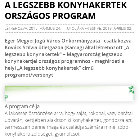
A LEGSZEBB KONYHAKERTEK
ORSZÁGOS PROGRAM
LÉTREHOZVA: 2015. MÁRCIUS 24. | UTOLJÁRA FRISSÍTVE: 2019. ÁPRILIS 02.
Eger Megyei Jogú Város Önkormányzata - csatlakozva
Kovács Szilvia ötletgazda (Karcag) által létrehozott „A
legszebb konyhakertek" – Magyarország legszebb
konyhakertjei országos programhoz - meghirdeti a
helyi „A legszebb konyhakertek" című
programot/versenyt
A program célja:
A lakosság ösztönzése arra, hogy saját, rokonai, vagy barátai
udvarán, kertjében alakítson ki konyhakertet, gondozza azt,
termesszen benne maga és családja számára minél több
konyhakerti zöldséget, gyümölcsöt.