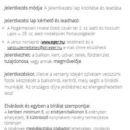
Jelentkezés módja:
A Jelentkezési lap kitöltése és leadása
Jelentkezési lap kérhető és leadható:
A Polgármesteri Hivatal Dobó István tér 2. sz. alatti és Kossuth
Lajos u. 28. sz. alatti irodaépület Portaszolgálatán
A városi honlapról (
www.eger.hu
) letölthető és a
varosuzemeltetes@ph.eger.hu
e-mail címre elküldhető
Jelentkezhet:
a balkon, kert, udvar, telek, földterület
tulajdonosa
, vagy annak
megművelője
.
Jelentkezéskor,
illetve a verseny idején szívesen vesszünk
fotók készítését a balkonról, kertről, mely segíti a bírálók
munkáját. Az országos díjra jelöléshez ez elengedhetetlen
lesz!
Elvárások és egyben a bírálat szempontjai:
A
kertben minimum 5
, az
erkélyen/balkonon 5
edényben
elhelyezett,
3 különböző
konyhakerti növény termesztése
történjen
A növények
megválasztása szabadon
lehetséges, mindenki