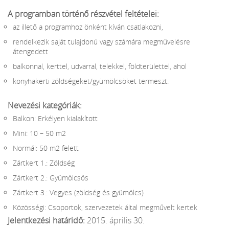
A programban történő részvétel feltételei:
az illető a programhoz önként kíván csatlakozni,
rendelkezik saját tulajdonú vagy számára megművelésre
átengedett
balkonnal, kerttel, udvarral, telekkel, földterülettel, ahol
konyhakerti zöldségeket/gyümölcsöket termeszt.
Nevezési kategóriák:
Balkon: Erkélyen kialakított
Mini: 10 – 50 m2
Normál: 50 m2 felett
Zártkert 1.: Zöldség
Zártkert 2.: Gyümölcsös
Zártkert 3.: Vegyes (zöldség és gyümölcs)
Közösségi: Csoportok, szervezetek által megművelt kertek
Jelentkezési határidő:
2015. április 30.