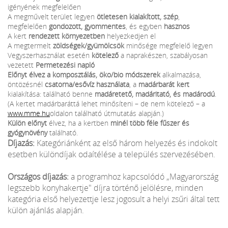
igényének megfelelően
A megművelt terület legyen
ötletesen kialakított, szép
,
megfelelően
gondozott, gyommentes
, és egyben
hasznos
A kert
rendezett környezetben
helyezkedjen el
A megtermelt
zöldségek/gyümölcsök
minősége megfelelő legyen
Vegyszerhasználat esetén
kötelező
a naprakészen, szabályosan
vezetett
Permetezési napló
Előnyt élvez a komposztálás, öko/bio módszerek
alkalmazása,
öntözésnél
csatorna/esővíz használata
, a
madárbarát kert
kialakítása: található benne
madáretető, madáritató, és madárodú
.
(A kertet madárbaráttá lehet minősíteni – de nem kötelező – a
www.mme.hu
oldalon található útmutatás alapján.)
Külön előnyt
élvez, ha a kertben
minél több féle fűszer és
gyógynövény
található.
Díjazás:
Kategóriánként az első három helyezés és indokolt
esetben különdíjak odaítélése a település szervezésében.
Országos díjazás:
a programhoz kapcsolódó „Magyarország
legszebb konyhakertje" díjra történő jelölésre, minden
kategória első helyezettje lesz jogosult a helyi zsűri által tett
külön ajánlás alapján.