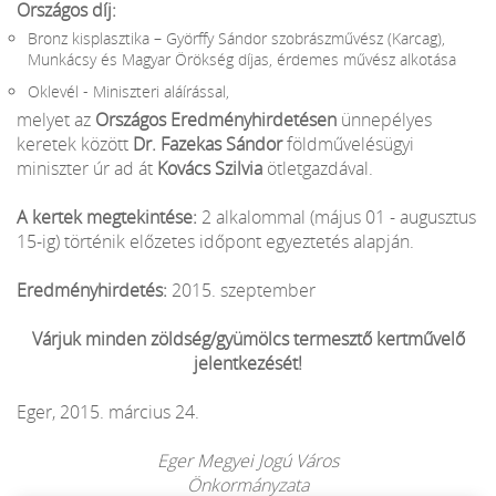
Országos díj:
Bronz kisplasztika – Györffy Sándor szobrászművész (Karcag),
Munkácsy és Magyar Örökség díjas, érdemes művész alkotása
Oklevél - Miniszteri aláírással,
melyet az
Országos Eredményhirdetésen
ünnepélyes
keretek között
Dr. Fazekas Sándor
földművelésügyi
miniszter úr ad át
Kovács Szilvia
ötletgazdával.
A kertek megtekintése:
2 alkalommal (május 01 - augusztus
15-ig) történik előzetes időpont egyeztetés alapján.
Eredményhirdetés:
2015. szeptember
Várjuk minden zöldség/gyümölcs termesztő kertművelő
jelentkezését!
Eger, 2015. március 24.
Eger Megyei Jogú Város
Önkormányzata