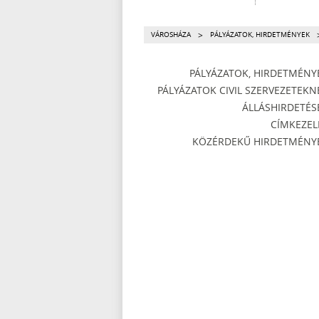
>
VÁROSHÁZA
PÁLYÁZATOK, HIRDETMÉNYEK
PÁLYÁZATOK, HIRDETMÉNY
PÁLYÁZATOK CIVIL SZERVEZETEKN
ÁLLÁSHIRDETÉS
CÍMKEZEL
KÖZÉRDEKŰ HIRDETMÉNY