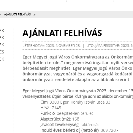
>
>
AJÁNLATI FELHÍVÁS
AJÁNLATI FELHÍVÁS
EK
EK
EK
LÉTREHOZVA: 2023. NOVEMBER 23. | UTOLJÁRA FRISSÍTVE: 2023.
ÉS
Eger Megyei Jogú Város Önkormányzata az Önkormányz
EK
beépítetlen terület” megnevezésű ingatlan nyílt verse
bérbeadását meghirdeti Eger Megyei Jogú Város Önk
önkormányzat vagyonáról és a vagyongazdálkodásról s
önkormányzati rendelete alapján az alábbiak szerint:
Eger Megyei Jogú Város Önkormányzata 2023. december 13. 
versenyeztetés útján bérbe kívánja adni az alábbi önkormányz
Cím
: 3300 Eger, Koháry István utca 33.
Hrsz.
: 7145
Funkció
: beépítet-len terület
Alapterület (m2)
: 158
Javasolt tevékenység
: raktározás
Induló éves bérleti díj (nettó ár)
: 369.720,-