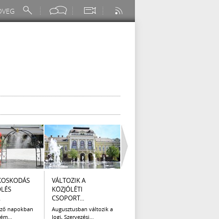
KOSKODÁS
VÁLTOZIK A
I. FOKÚ
ÚTÉP
ÖLÉS
KÖZJÓLÉTI
VÍZKORLÁTOZÁS
(AUG
.
CSOPORT...
EGER...
Az el
legna
ező napokban
Augusztusban változik a
Eger Megyei Jogú Város
ém...
Jogi, Szervezési...
Polgármestere, a...