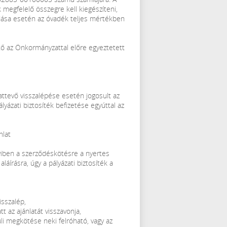
k megfelelő összegre kell kiegészíteni,
dása esetén az óvadék teljes mértékben
ető az Önkormányzattal előre egyeztetett
attevő visszalépése esetén jogosult az
lyázati biztosíték befizetése egyúttal az
nlat
yiben a szerződéskötésre a nyertes
áírásra, úgy a pályázati biztosíték a
isszalép,
tt az ajánlatát visszavonja,
li megkötése neki felróható, vagy az