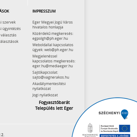
ÁSOK
IMPRESSZUM
i szervek
Eger Megyei Jogú Város
hivatalos honlapja
i ügyintézés
Közérdekű megkeresés:
 választás
egpolgh@ph.eger.hu
választások
Weboldallal kapcsolatos
ügyek: web@ph.eger.hu
Megjelenéssel
kapcsolatos megkeresés:
eger.hu@mediaeger.hu
Sajtókapcsolat:
sajto@vagnerakos.hu
Akadálymentesítési
nyilatkozat
Jogi nyilatkozat
Fogyasztóbarát
Település lett Eger
 2.