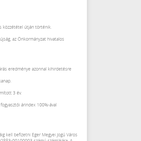
 közzététel útján történik.
pújság, az Önkormányzat hivatalos
járás eredménye azonnal kihirdetésre
kanap.
ított 3 év.
a fogyasztói árindex 100%-ával
áig kell befizetni Eger Megyei Jogú Város
02883-00100003 számú számlájára. A