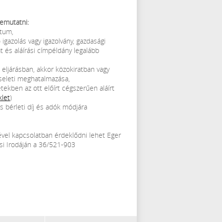
emutatni:
ntum,
 igazolás vagy igazolvány, gazdasági
 és aláírási címpéldány legalább
 eljárásban, akkor közokiratban vagy
iseleti meghatalmazása,
tekben az ott előírt cégszerűen aláírt
klet
)
 bérleti díj és adók módjára
sével kapcsolatban érdeklődni lehet Eger
si Irodáján a 36/521-903