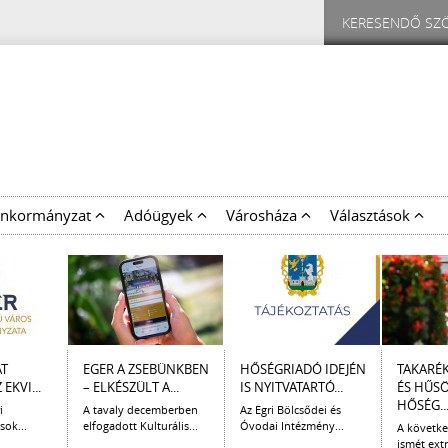
nkormányzat
Adóügyek
Városháza
Választások
AT
EGER A ZSEBÜNKBEN
HŐSÉGRIADÓ IDEJÉN
TAKARÉ
EKVI...
– ELKÉSZÜLT A...
IS NYITVATARTÓ...
ÉS HŰS
HŐSÉG..
i
A tavaly decemberben
Az Egri Bölcsődei és
sok...
elfogadott Kulturális...
Óvodai Intézmény...
A követk
ismét extr