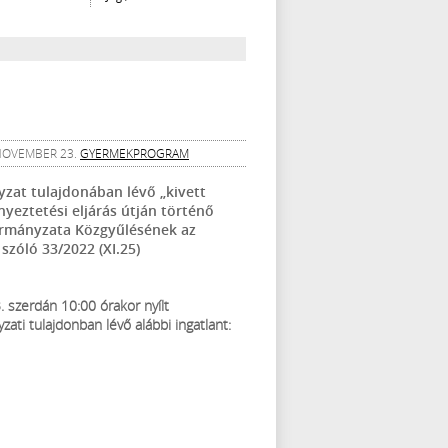
 NOVEMBER 23.
GYERMEKPROGRAM
at tulajdonában lévő „kivett
nyeztetési eljárás útján történő
ormányzata Közgyűlésének az
zóló 33/2022 (XI.25)
szerdán 10:00 órakor nyílt
ati tulajdonban lévő alábbi ingatlant: