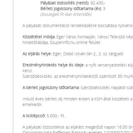
Pályázati biztosíték (nettó)
: 92.430,-
Bérleti jogviszony időtartama (év)
: 3
(összegek Ft-ban értendők)
A pályázati dokumentáció rendelkezésre bocsátása nyilvános
Közzététel módja:
Eger Város honlapján, Városi Televízió ké
hirdetőtáblája, Szuperinfo.hu online felület
Az eljárás helye:
Eger, Dobó István tér 2., 2. sz. tárgyaló
Eredményhirdetés helye és ideje:
a nyílt versenyeztetési el
kerül.
Szerződéskötés: az eredményhirdetéstől számított 30 mun
A bérleti jogviszony időtartama:
szerződéskötés napjától szám
Induló éves bérleti díj minden évben a KSH által közzétett 
emelkedik.
A licitlépcső:
5.000,- Ft.
A pályázati biztosítékot az eljárást megelőző napon 16.00 ór
Önkormányzata Raiffeisen Banknál vezetett 12033007-001