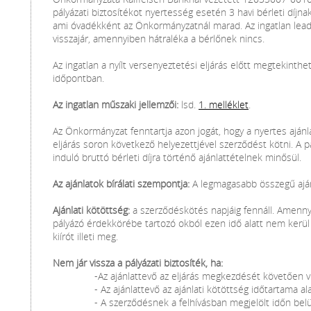
pályázati biztosítékot nyertesség esetén 3 havi bérleti díjna
ami óvadékként az Önkormányzatnál marad. Az ingatlan lea
visszajár, amennyiben hátraléka a bérlőnek nincs.
Az ingatlan a nyílt versenyeztetési eljárás előtt megtekinth
időpontban.
Az ingatlan műszaki jellemzői:
lsd.
1. melléklet
.
Az Önkormányzat fenntartja azon jogát, hogy a nyertes ajánl
eljárás soron következő helyezettjével szerződést kötni. A pá
induló bruttó bérleti díjra történő ajánlattételnek minősül.
Az ajánlatok bírálati szempontja:
A legmagasabb összegű ajá
Ajánlati kötöttség:
a szerződéskötés napjáig fennáll. Amenn
pályázó érdekkörébe tartozó okból ezen idő alatt nem kerül al
kiírót illeti meg.
Nem jár vissza a pályázati biztosíték, ha:
-Az ajánlattevő az eljárás megkezdését követően v
- Az ajánlattevő az ajánlati kötöttség időtartama ala
- A szerződésnek a felhívásban megjelölt időn belü