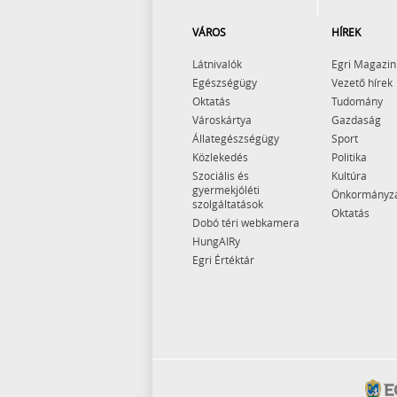
VÁROS
HÍREK
Látnivalók
Egri Magazin
Egészségügy
Vezető hírek
Oktatás
Tudomány
Városkártya
Gazdaság
Állategészségügy
Sport
Közlekedés
Politika
Szociális és
Kultúra
gyermekjóléti
Önkormányz
szolgáltatások
Oktatás
Dobó téri webkamera
HungAIRy
Egri Értéktár