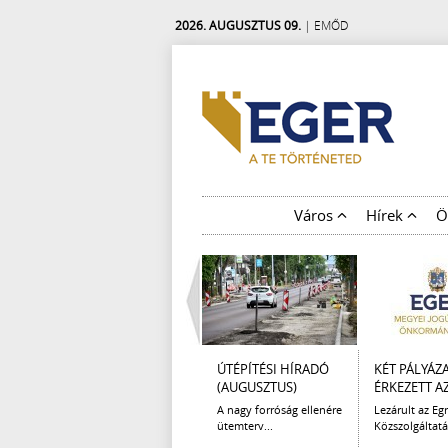
2026. AUGUSZTUS 09.
| EMŐD
Város
Hírek
Ö
ÚTÉPÍTÉSI HÍRADÓ
KÉT PÁLYÁZ
(AUGUSZTUS)
ÉRKEZETT AZ 
A nagy forróság ellenére
Lezárult az Egr
ütemterv...
Közszolgáltatá