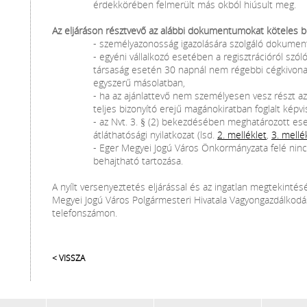
érdekkörében felmerült más okból hiúsult meg.
Az eljáráson résztvevő az alábbi dokumentumokat köteles b
- személyazonosság igazolására szolgáló dokume
- egyéni vállalkozó esetében a regisztrációról szóló
társaság esetén 30 napnál nem régebbi cégkivonat
egyszerű másolatban,
- ha az ajánlattevő nem személyesen vesz részt az
teljes bizonyító erejű magánokiratban foglalt képv
- az Nvt. 3. § (2) bekezdésében meghatározott ese
átláthatósági nyilatkozat (lsd.
2. melléklet
,
3. mellé
- Eger Megyei Jogú Város Önkormányzata felé nincs
behajtható tartozása.
A nyílt versenyeztetés eljárással és az ingatlan megtekinté
Megyei Jogú Város Polgármesteri Hivatala Vagyongazdálkodá
telefonszámon.
< VISSZA