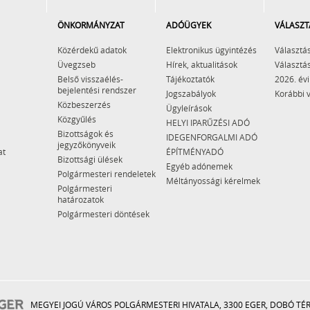
ÖNKORMÁNYZAT
ADÓÜGYEK
VÁLASZT
Közérdekű adatok
Elektronikus ügyintézés
Választás
Üvegzseb
Hírek, aktualitások
Választás
Belső visszaélés-
Tájékoztatók
2026. évi
bejelentési rendszer
Jogszabályok
Korábbi 
Közbeszerzés
Ügyleírások
Közgyűlés
HELYI IPARŰZÉSI ADÓ
Bizottságok és
IDEGENFORGALMI ADÓ
jegyzőkönyveik
at
ÉPÍTMÉNYADÓ
Bizottsági ülések
Egyéb adónemek
Polgármesteri rendeletek
Méltányossági kérelmek
Polgármesteri
határozatok
Polgármesteri döntések
MEGYEI JOGÚ VÁROS POLGÁRMESTERI HIVATALA, 3300 EGER, DOBÓ TÉR