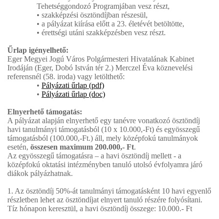
Tehetséggondozó Programjában vesz részt,
• szakképzési ösztöndíjban részesül,
• a pályázat kiírása előtt a 23. életévét betöltötte,
• érettségi utáni szakképzésben vesz részt.
Űrlap igényelhető:
Eger Megyei Jogú Város Polgármesteri Hivatalának Kabinet
Irodáján (Eger, Dobó István tér 2.) Merczel Éva köznevelési
referensnél (58. iroda) vagy letölthető:
•
Pályázati űrlap (pdf)
•
Pályázati űrlap (doc)
Elnyerhető támogatás:
A pályázat alapján elnyerhető egy tanévre vonatkozó ösztöndíj
havi tanulmányi támogatásból (10 x 10.000,-Ft) és egyösszegű
támogatásból (100.000,-Ft.) áll, mely középfokú tanulmányok
esetén,
összesen maximum 200.000,- Ft
.
Az egyösszegű támogatásra – a havi ösztöndíj mellett - a
középfokú oktatási intézményben tanuló utolsó évfolyamra járó
diákok pályázhatnak.
1. Az ösztöndíj 50%-át tanulmányi támogatásként 10 havi egyenlő
részletben lehet az ösztöndíjat elnyert tanuló részére folyósítani.
Tíz hónapon keresztül, a havi ösztöndíj összege: 10.000.- Ft