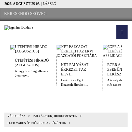
2026. AUGUSZTUS 08.
| LÁSZLÓ
ÚTÉPÍTÉSI HÍRADÓ
KÉT PÁLYÁZAT
EGER A
(AUGUSZTUS)
ÉRKEZETT AZ
ZSEBÜNKBEN
A nagy forróság ellenére
EKVI...
ELKÉSZÜLT A.
ütemterv...
Lezárult az Egri
A tavaly decembe
Közszolgáltatások...
elfogadott Kulturál
>
>
VÁROSHÁZA
PÁLYÁZATOK, HIRDETMÉNYEK
>
EGER VÁROS ÖSZTÖNDÍJASA - KÖZÉPFOK