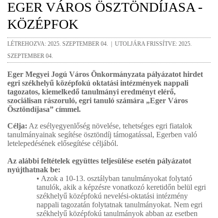
EGER VÁROS ÖSZTÖNDÍJASA -
KÖZÉPFOK
LÉTREHOZVA: 2025. SZEPTEMBER 04. | UTOLJÁRA FRISSÍTVE: 2025.
SZEPTEMBER 04.
Eger Megyei Jogú Város Önkormányzata pályázatot hirdet
egri székhelyű középfokú oktatási intézmények nappali
tagozatos, kiemelkedő tanulmányi eredményt elérő,
szociálisan rászoruló, egri tanuló számára „Eger Város
Ösztöndíjasa” címmel.
Célja:
Az esélyegyenlőség növelése, tehetséges egri fiatalok
tanulmányainak segítése ösztöndíj támogatással, Egerben való
letelepedésének elősegítése céljából.
Az alábbi feltételek együttes teljesülése esetén pályázatot
nyújthatnak be:
• Azok a 10-13. osztályban tanulmányokat folytató
tanulók, akik a képzésre vonatkozó keretidőn belül egri
székhelyű középfokú nevelési-oktatási intézmény
nappali tagozatán folytatnak tanulmányokat. Nem egri
székhelyű középfokú tanulmányok abban az esetben