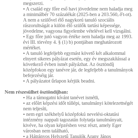
megszerzi.
• A család egy főre eső havi jövedelme nem haladja meg
a minimálbér 70 százalékát (2025-ben a 203.560,-Ft-ot).
A nem a szülővel élő nagykorú tanuló szociális
rászorultságát a külön élő szülők tartási képessége,
jövedelme, vagyona figyelembe vételével kell vizsgálni.
• Egy főre jutó vagyon értéke nem haladja meg az 1993.
évi III. törvény 4. § (1) b) pontjában meghatározott
mértéket.
• A tanuló legfeljebb egymást követő két alkalommal
elnyert sikeres pályázat esetén, egy év megszakítással a
következő évben ismét pályázhat. Az ösztöndíj
középfokon egy tanévre jár, de legfeljebb a tanulmányok
befejezéséig jár.
• A pályázatot űrlapon kérjük beadni.
Nem részesülhet ösztöndíjban:
• Ha a támogatni kívánt tanévet ismétli,
• az előírt képzési időt túllépi, tanulmányi kötelezettségét
nem teljesíti,
• nem egri székhelyű középfokú nevelési-oktatási
intézmény nappali tagozatán folytatja tanulmányait,
kivéve, ha olyan képzésben vesz részt, amely Eger
városban nem található,
• a Hátrányos Helyzetű Tanulók Arany János