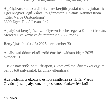
A pályázatokat az alábbi címre kérjük postai úton eljuttatni:
Eger Megyei Jogú Város Polgármesteri Hivatala Kabinet Iroda
„Eger Város Ösztöndíjasa"
3300 Eger, Dobó István tér 2.
A pályázat benyújtása személyesen is lehetséges a Kabinet Irodán,
Merczel Éva köznevelési referensnél (58. iroda).
Benyújtási határidő:
2025. szeptember 30.
A pályázati döntésekről szóló értesítés várható ideje: 2025.
október 31.
Csak a határidőn belül, űrlapon, a kötelező mellékletekkel együtt
benyújtott pályázatok kerülnek elbírálásra!
Adatvédelmi tájékoztató és folyamatleírás az „Eger Város
Ösztöndíjasa" pályázattal kapcsolatos adatkezelésekről
< VISSZA