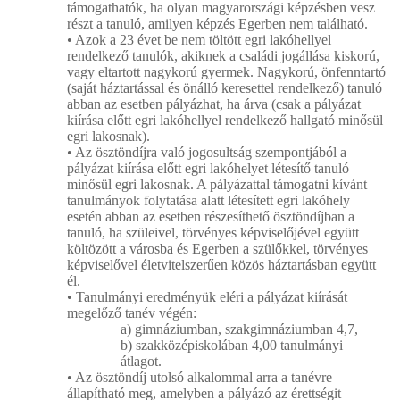
támogathatók, ha olyan magyarországi képzésben vesz
részt a tanuló, amilyen képzés Egerben nem található.
• Azok a 23 évet be nem töltött egri lakóhellyel
rendelkező tanulók, akiknek a családi jogállása kiskorú,
vagy eltartott nagykorú gyermek. Nagykorú, önfenntartó
(saját háztartással és önálló keresettel rendelkező) tanuló
abban az esetben pályázhat, ha árva (csak a pályázat
kiírása előtt egri lakóhellyel rendelkező hallgató minősül
egri lakosnak).
• Az ösztöndíjra való jogosultság szempontjából a
pályázat kiírása előtt egri lakóhelyet létesítő tanuló
minősül egri lakosnak. A pályázattal támogatni kívánt
tanulmányok folytatása alatt létesített egri lakóhely
esetén abban az esetben részesíthető ösztöndíjban a
tanuló, ha szüleivel, törvényes képviselőjével együtt
költözött a városba és Egerben a szülőkkel, törvényes
képviselővel életvitelszerűen közös háztartásban együtt
él.
• Tanulmányi eredményük eléri a pályázat kiírását
megelőző tanév végén:
a) gimnáziumban, szakgimnáziumban 4,7,
b) szakközépiskolában 4,00 tanulmányi
átlagot.
• Az ösztöndíj utolsó alkalommal arra a tanévre
állapítható meg, amelyben a pályázó az érettségit