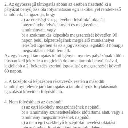
2. Az egyösszegű támogatás abban az esetben fizethető ki a
pályázat benyújtása óta folyamatosan egri lakóhellyel rendelkező
tanulónak, ha igazolja, hogy
a) az érettségi vizsga évében felsőfokú oktatási
intézménybe felvételt nyert és megkezdte a
tanulmányait, vagy
b) a szakmunkás képesítés megszerzését követően 90
napon belül képzettségének megfelelő munkahelyet
létesített Egerben és ez a jogviszonya legalább 3 hónapja
megszakítás nélkül fennáll.
Az egyösszegű támogatás iránti igényt a nyertes pályázónak külön
írásban kell jeleznie a megfelelő dokumentumok benyújtásával,
legfeljebb a 2. bekezdés szerinti jogosultság megszerzését követő
60 napon.
3. A középfokú képzésben résztvevők esetén a második
tanulmányi félévre járó támogatás a tanulmányok folytatásának
igazolását követően folyósítható.
4. Nem folyósítható az ösztöndíj
a) az egri lakóhely megszűnésének napjától,
b) a tanulmány szüneteltetésének időtartama alatt, vagy a
tanulmány megszüntetésének napjától,
c) a nem egri székhelyű középfokú nevelési-oktatási
intézményben folytatott tanulmányok idejére.