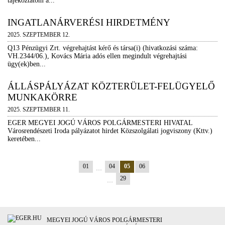
tájékoztatom a...
INGATLANÁRVERÉSI HIRDETMÉNY
2025. SZEPTEMBER 12.
Q13 Pénzügyi Zrt. végrehajtást kérő és társa(i) (hivatkozási száma:
VH.2344/06.), Kovács Mária adós ellen megindult végrehajtási
ügy(ek)ben...
ÁLLÁSPÁLYÁZAT KÖZTERÜLET-FELÜGYELŐ
MUNKAKÖRRE
2025. SZEPTEMBER 11.
EGER MEGYEI JOGÚ VÁROS POLGÁRMESTERI HIVATAL
Városrendészeti Iroda pályázatot hirdet Közszolgálati jogviszony (Kttv.)
keretében...
01
04
05
06
…
29
…
MEGYEI JOGÚ VÁROS POLGÁRMESTERI