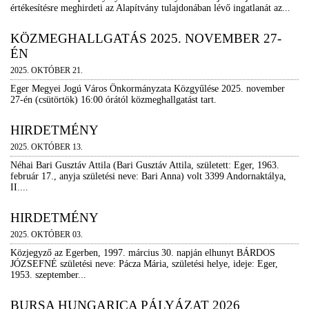
értékesítésre meghirdeti az Alapítvány tulajdonában lévő ingatlanát az...
KÖZMEGHALLGATÁS 2025. NOVEMBER 27-
ÉN
2025. OKTÓBER 21.
Eger Megyei Jogú Város Önkormányzata Közgyűlése 2025. november
27-én (csütörtök) 16:00 órától közmeghallgatást tart.
HIRDETMÉNY
2025. OKTÓBER 13.
Néhai Bari Gusztáv Attila (Bari Gusztáv Attila, született: Eger, 1963.
február 17., anyja születési neve: Bari Anna) volt 3399 Andornaktálya,
II....
HIRDETMÉNY
2025. OKTÓBER 03.
Közjegyző az Egerben, 1997. március 30. napján elhunyt BÁRDOS
JÓZSEFNÉ születési neve: Pácza Mária, születési helye, ideje: Eger,
1953. szeptember...
BURSA HUNGARICA PÁLYÁZAT 2026