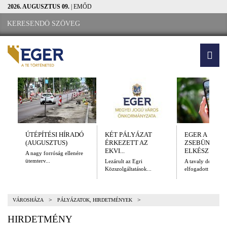
2026. AUGUSZTUS 09.
| EMŐD
ÚTÉPÍTÉSI HÍRADÓ
KÉT PÁLYÁZAT
EGER A
(AUGUSZTUS)
ÉRKEZETT AZ
ZSEBÜNKBEN
EKVI...
ELKÉSZÜLT A.
A nagy forróság ellenére
ütemterv...
Lezárult az Egri
A tavaly decembe
Közszolgáltatások...
elfogadott Kulturál
>
>
VÁROSHÁZA
PÁLYÁZATOK, HIRDETMÉNYEK
HIRDETMÉNY