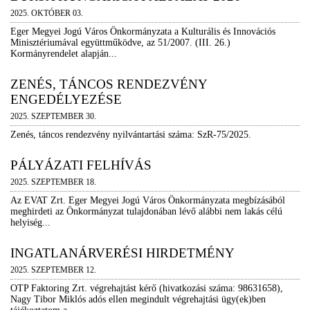
2025. OKTÓBER 03.
Eger Megyei Jogú Város Önkormányzata a Kulturális és Innovációs
Minisztériumával együttműködve, az 51/2007. (III. 26.)
Kormányrendelet alapján...
ZENÉS, TÁNCOS RENDEZVÉNY
ENGEDÉLYEZÉSE
2025. SZEPTEMBER 30.
Zenés, táncos rendezvény nyilvántartási száma: SzR-75/2025.
PÁLYÁZATI FELHÍVÁS
2025. SZEPTEMBER 18.
Az EVAT Zrt. Eger Megyei Jogú Város Önkormányzata megbízásából
meghirdeti az Önkormányzat tulajdonában lévő alábbi nem lakás célú
helyiség...
INGATLANÁRVERÉSI HIRDETMÉNY
2025. SZEPTEMBER 12.
OTP Faktoring Zrt. végrehajtást kérő (hivatkozási száma: 98631658),
Nagy Tibor Miklós adós ellen megindult végrehajtási ügy(ek)ben