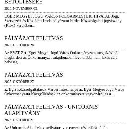
BETÖLTÉSÉRE
2025. NOVEMBER 03.
EGER MEGYEI JOGÚ VÁROS POLGÁRMESTERI HIVATAL Jogi,
Szervezési és Közjóléti Iroda pályázatot hirdet Közszolgálati jogviszony
(Kttv.) keretében...
PÁLYÁZATI FELHÍVÁS
2025. OKTÓBER 28.
Az EVAT Zrt. Eger Megyei Jogú Város Önkormányzata megbízásából
meghirdeti az Önkormányzat tulajdonában lévő alábbi nem lakás célú
helyiség...
PÁLYÁZATI FELHÍVÁS
2025. OKTÓBER 27.
az Egri Közszolgáltatások Városi Intézménye az Eger Megyei Jogú Város
Önkormányzata Közgyűlésének az önkormányzat vagyonáról és a...
PÁLYÁZATI FELHÍVÁS - UNICORNIS
ALAPÍTVÁNY
2025. OKTÓBER 21.
Az Unicornis Alapítvány nyilvános versenyeztetési eljárás útján