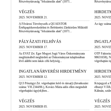
Részvénytársaság "felszámolás alatt" (1071...
Részvénytársas
VÉGZÉS
HIRDET
2025. NOVEMBER 21.
2025. NOVE
A Fővárosi Törvényszék a QUAESTOR
Az ügy száma
Értékpapírkereskedelmi és Befektetési Zártkörűen Működő
Részvénytársaság "felszámolás alatt" (1071...
PÁLYÁZATI FELHÍVÁS
INGATL
2025. NOVEMBER 17.
2025. NOVE
Az EVAT Zrt. Eger Megyei Jogú Város Önkormányzata
OTP Faktoring
megbízásából meghirdeti az Önkormányzat tulajdonában
98631658), Na
lévő alábbi nem lakás célú helyiség...
végrehajtási ü
INGATLANÁRVERÉSI HIRDETMÉNY
HIRDET
2025. NOVEMBER 12.
2025. NOVE
Q13 Pénzügyi Zrt. végrehajtást kérő és társa(i) (hivatkozási
Közjegyző a 
száma: VH.2344/06.), Kovács Mária adós ellen megindult
elhunyt VÁR
végrehajtási ügy(ek)ben...
Kálmán, szület
VÉGZÉS
VÉGZÉS
2025. NOVEMBER 05.
2025. NOVE