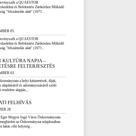
Törvényszék a QUAESTOR
eskedelmi és Befektetési Zártkörűen Működő
ág "felszámolás alatt" (1071...
MBER 05.
Törvényszék a QUAESTOR
eskedelmi és Befektetési Zártkörűen Működő
ág "felszámolás alatt" (1071...
 KULTÚRA NAPJA –
TÉSRE FELTERJESZTÉS
MBER 03.
rmányzata a helyi kitüntetések, díjak,
k alapításáról és adományozásáról szóló
rendelete alapján,...
TI FELHÍVÁS
BER 28.
 Eger Megyei Jogú Város Önkormányzata
meghirdeti az Önkormányzat tulajdonában
m lakás célú helyiség...