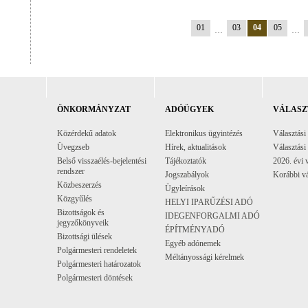
01
03
04
05
…
…
ÖNKORMÁNYZAT
ADÓÜGYEK
VÁLASZ
Közérdekű adatok
Elektronikus ügyintézés
Választási
Üvegzseb
Hírek, aktualitások
Választási
Belső visszaélés-bejelentési
Tájékoztatók
2026. évi 
rendszer
Jogszabályok
Korábbi vá
Közbeszerzés
Ügyleírások
Közgyűlés
HELYI IPARŰZÉSI ADÓ
Bizottságok és
IDEGENFORGALMI ADÓ
jegyzőkönyveik
ÉPÍTMÉNYADÓ
Bizottsági ülések
Egyéb adónemek
Polgármesteri rendeletek
Méltányossági kérelmek
Polgármesteri határozatok
Polgármesteri döntések