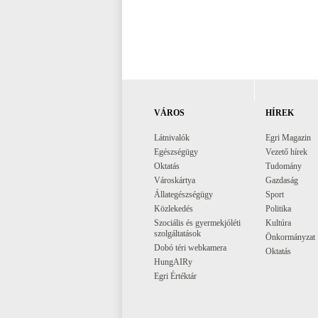
VÁROS
HÍREK
Látnivalók
Egri Magazin
Egészségügy
Vezető hírek
Oktatás
Tudomány
Városkártya
Gazdaság
Állategészségügy
Sport
Közlekedés
Politika
Szociális és gyermekjóléti
Kultúra
szolgáltatások
Önkormányzat
Dobó téri webkamera
Oktatás
HungAIRy
Egri Értéktár