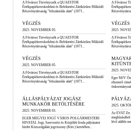
A Fővárosi Törvényszék a QUAESTOR
A Fővárosi 
Értékpapírkereskedelmi és Befektetési Zártkörűen Működő
Értékpapírker
Részvénytársaság "felszámolás alatt" (1071...
Részvénytársas
VÉGZÉS
VÉGZÉS
2025. NOVEMBER 05.
2025. NOVE
A Fővárosi Törvényszék a QUAESTOR
A Fővárosi 
Értékpapírkereskedelmi és Befektetési Zártkörűen Működő
Értékpapírker
Részvénytársaság "felszámolás alatt" (1071...
Részvénytársas
VÉGZÉS
MAGYAR
KITÜNTE
2025. NOVEMBER 05.
2025. NOVE
A Fővárosi Törvényszék a QUAESTOR
Értékpapírkereskedelmi és Befektetési Zártkörűen Működő
Eger MJV Önko
Részvénytársaság "felszámolás alatt" (1071...
elismerő címe
önkormányzati 
ÁLLÁSPÁLYÁZAT JOGÁSZ
PÁLYÁZA
MUNKAKÖR BETÖLTÉSÉRE
2025. OKTÓ
2025. NOVEMBER 03.
Az EVAT Zrt.
megbízásából 
EGER MEGYEI JOGÚ VÁROS POLGÁRMESTERI
lévő alábbi ne
HIVATAL Jogi, Szervezési és Közjóléti Iroda pályázatot
hirdet Közszolgálati jogviszony (Kttv.) keretében...