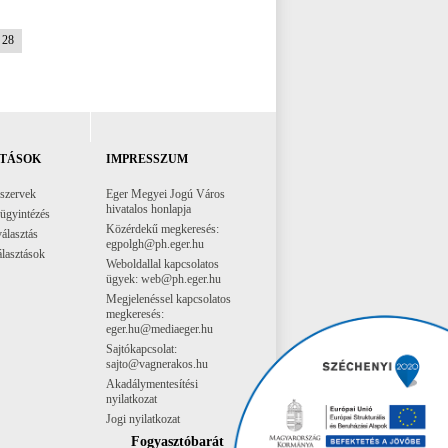
28
TÁSOK
IMPRESSZUM
 szervek
Eger Megyei Jogú Város
hivatalos honlapja
 ügyintézés
Közérdekű megkeresés:
választás
egpolgh@ph.eger.hu
lasztások
Weboldallal kapcsolatos
ügyek: web@ph.eger.hu
Megjelenéssel kapcsolatos
megkeresés:
eger.hu@mediaeger.hu
Sajtókapcsolat:
sajto@vagnerakos.hu
Akadálymentesítési
nyilatkozat
Jogi nyilatkozat
Fogyasztóbarát