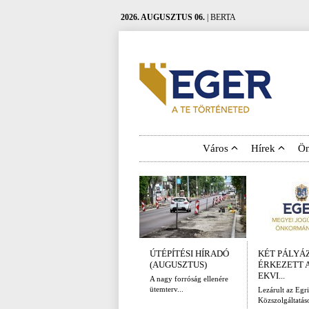
2026. AUGUSZTUS 06.
| BERTA
Város
Hírek
Ö
ÚTÉPÍTÉSI HÍRADÓ
KÉT PÁLYÁ
(AUGUSZTUS)
ÉRKEZETT 
EKVI...
A nagy forróság ellenére
ütemterv...
Lezárult az Egri
Közszolgáltatáso