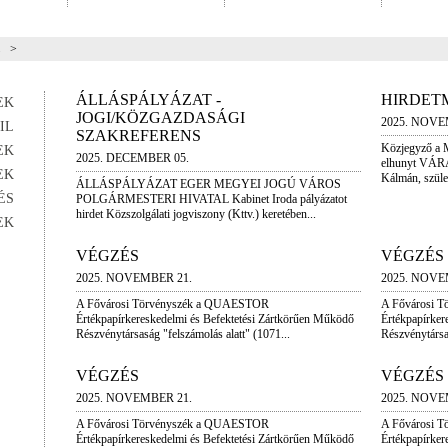
>
ÁLLÁSPÁLYÁZAT -
HIRDET
EK
JOGI/KÖZGAZDASÁGI
2025. NOVE
IL
SZAKREFERENS
Közjegyző a 
EK
2025. DECEMBER 05.
elhunyt VÁR
EK
Kálmán, szület
ÁLLÁSPÁLYÁZAT EGER MEGYEI JOGÚ VÁROS
ÉS
POLGÁRMESTERI HIVATAL Kabinet Iroda pályázatot
hirdet Közszolgálati jogviszony (Kttv.) keretében...
EK
VÉGZÉS
VÉGZÉS
2025. NOVEMBER 21.
2025. NOVE
A Fővárosi Törvényszék a QUAESTOR
A Fővárosi 
Értékpapírkereskedelmi és Befektetési Zártkörűen Működő
Értékpapírker
Részvénytársaság "felszámolás alatt" (1071...
Részvénytársas
VÉGZÉS
VÉGZÉS
2025. NOVEMBER 21.
2025. NOVE
A Fővárosi Törvényszék a QUAESTOR
A Fővárosi 
Értékpapírkereskedelmi és Befektetési Zártkörűen Működő
Értékpapírker