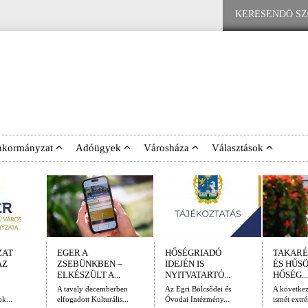
nkormányzat
Adóügyek
Városháza
Választások
ZAT
EGER A
HŐSÉGRIADÓ
TAKARÉ
AZ
ZSEBÜNKBEN –
IDEJÉN IS
ÉS HŰS
ELKÉSZÜLT A...
NYITVATARTÓ...
HŐSÉG...
A tavaly decemberben
Az Egri Bölcsődei és
A követke
k...
elfogadott Kulturális...
Óvodai Intézmény...
ismét extré