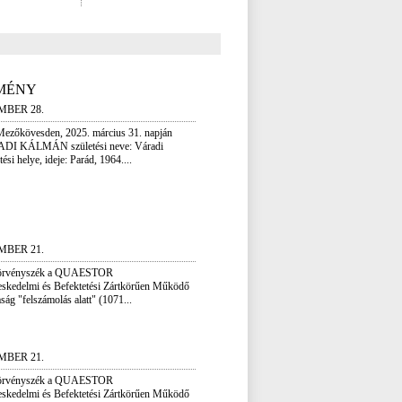
MÉNY
MBER 28.
Mezőkövesden, 2025. március 31. napján
ADI KÁLMÁN születési neve: Váradi
ési helye, ideje: Parád, 1964....
MBER 21.
Törvényszék a QUAESTOR
eskedelmi és Befektetési Zártkörűen Működő
ág "felszámolás alatt" (1071...
MBER 21.
Törvényszék a QUAESTOR
eskedelmi és Befektetési Zártkörűen Működő