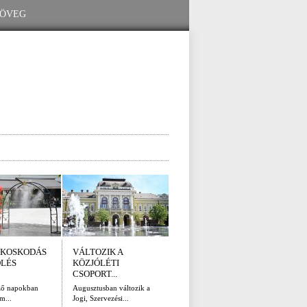
KOSKODÁS
VÁLTOZIK A
I. FOKÚ
ÚTÉ
ÖLÉS
KÖZJÓLÉTI
VÍZKORLÁTOZÁS
(AUG
CSOPORT...
EGER...
Az el
legna
ző napokban
Augusztusban változik a
Eger Megyei Jogú Város
m...
Jogi, Szervezési...
Polgármestere, a...