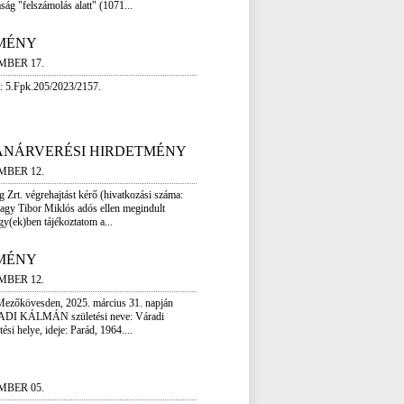
ág "felszámolás alatt" (1071...
MÉNY
MBER 17.
: 5.Fpk.205/2023/2157.
ANÁRVERÉSI HIRDETMÉNY
MBER 12.
 Zrt. végrehajtást kérő (hivatkozási száma:
gy Tibor Miklós adós ellen megindult
gy(ek)ben tájékoztatom a...
MÉNY
MBER 12.
Mezőkövesden, 2025. március 31. napján
ADI KÁLMÁN születési neve: Váradi
ési helye, ideje: Parád, 1964....
MBER 05.