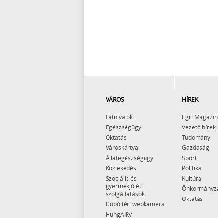
VÁROS
HÍREK
Látnivalók
Egri Magazin
Egészségügy
Vezető hírek
Oktatás
Tudomány
Városkártya
Gazdaság
Állategészségügy
Sport
Közlekedés
Politika
Szociális és
Kultúra
gyermekjóléti
Önkormányz
szolgáltatások
Oktatás
Dobó téri webkamera
HungAIRy