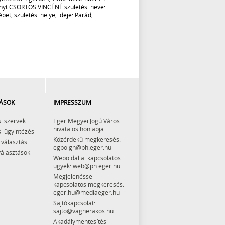
nyt CSORTOS VINCÉNÉ születési neve:
bet, születési helye, ideje: Parád,...
ÁSOK
IMPRESSZUM
i szervek
Eger Megyei Jogú Város
hivatalos honlapja
i ügyintézés
Közérdekű megkeresés:
 választás
egpolgh@ph.eger.hu
választások
Weboldallal kapcsolatos
ügyek: web@ph.eger.hu
Megjelenéssel
kapcsolatos megkeresés:
eger.hu@mediaeger.hu
Sajtókapcsolat:
sajto@vagnerakos.hu
Akadálymentesítési