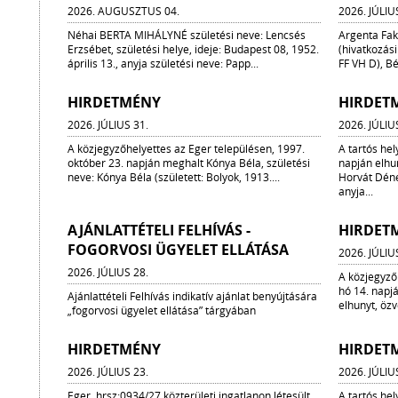
2026. AUGUSZTUS 04.
2026. JÚLIU
Néhai BERTA MIHÁLYNÉ születési neve: Lencsés
Argenta Fakt
Erzsébet, születési helye, ideje: Budapest 08, 1952.
(hivatkozás
április 13., anyja születési neve: Papp...
FF VH D), Bé
HIRDETMÉNY
HIRDET
2026. JÚLIUS 31.
2026. JÚLIU
A közjegyzőhelyettes az Eger településen, 1997.
A tartós hel
október 23. napján meghalt Kónya Béla, születési
napján elhu
neve: Kónya Béla (született: Bolyok, 1913....
Horvát Dénes
anyja...
AJÁNLATTÉTELI FELHÍVÁS -
HIRDET
FOGORVOSI ÜGYELET ELLÁTÁSA
2026. JÚLIU
2026. JÚLIUS 28.
A közjegyző
hó 14. napj
Ajánlattételi Felhívás indikatív ajánlat benyújtására
elhunyt, özv
„fogorvosi ügyelet ellátása” tárgyában
HIRDETMÉNY
HIRDET
2026. JÚLIUS 23.
2026. JÚLIU
Eger, hrsz:0934/27 közterületi ingatlanon létesült
A tartós he