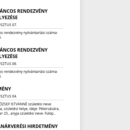
 TÁNCOS RENDEZVÉNY
LYEZÉSE
SZTUS 07.
os rendezvény nyilvántartási száma:
.
 TÁNCOS RENDEZVÉNY
LYEZÉSE
SZTUS 06.
os rendezvény nyilvántartási száma:
.
MÉNY
SZTUS 04.
ÓZSEF ISTVÁNNÉ születési neve:
, születési helye, ideje: Pétervására,
r 25., anyja születési neve: Fülöp...
ANÁRVERÉSI HIRDETMÉNY