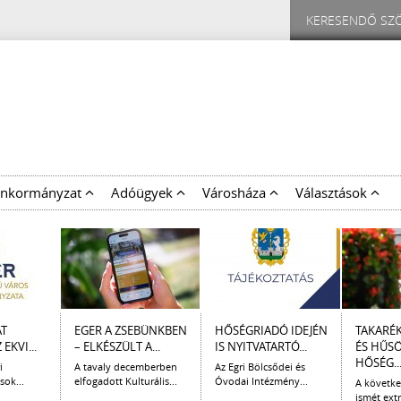
nkormányzat
Adóügyek
Városháza
Választások
AT
EGER A ZSEBÜNKBEN
HŐSÉGRIADÓ IDEJÉN
TAKARÉ
EKVI...
– ELKÉSZÜLT A...
IS NYITVATARTÓ...
ÉS HŰS
HŐSÉG..
i
A tavaly decemberben
Az Egri Bölcsődei és
sok...
elfogadott Kulturális...
Óvodai Intézmény...
A követk
ismét extr