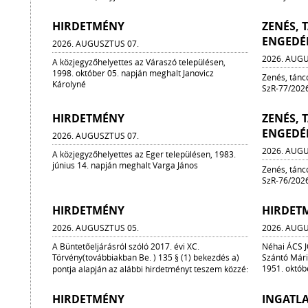
HIRDETMÉNY
ZENÉS,
ENGEDÉ
2026. AUGUSZTUS 07.
2026. AUGU
A közjegyzőhelyettes az Váraszó településen,
1998. október 05. napján meghalt Janovicz
Zenés, tánc
Károlyné
SzR-77/2026
HIRDETMÉNY
ZENÉS,
ENGEDÉ
2026. AUGUSZTUS 07.
2026. AUGU
A közjegyzőhelyettes az Eger településen, 1983.
június 14. napján meghalt Varga János
Zenés, tánc
SzR-76/2026
HIRDETMÉNY
HIRDET
2026. AUGUSZTUS 05.
2026. AUGU
A Büntetőeljárásról szóló 2017. évi XC.
Néhai ÁCS J
Törvény(továbbiakban Be. ) 135 § (1) bekezdés a)
Szántó Mária
1951. októbe
pontja alapján az alábbi hirdetményt teszem közzé:
HIRDETMÉNY
INGATL