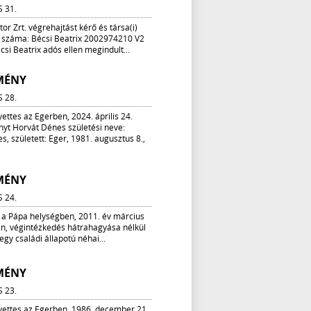
S 31.
or Zrt. végrehajtást kérő és társa(i)
i száma: Bécsi Beatrix 2002974210 V2
csi Beatrix adós ellen megindult...
MÉNY
S 28.
yettes az Egerben, 2024. április 24.
nyt Horvát Dénes születési neve:
, született: Eger, 1981. augusztus 8.,
MÉNY
S 24.
 a Pápa helységben, 2011. év március
án, végintézkedés hátrahagyása nélkül
egy családi állapotú néhai...
MÉNY
S 23.
lyettes az Egerben, 1986. december 21.