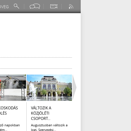
KOSKODÁS
VÁLTOZIK A
I. FOKÚ
ÚTÉP
ÖLÉS
KÖZJÓLÉTI
VÍZKORLÁTOZÁS
(AUG
.
CSOPORT...
EGER...
Az el
legna
ező napokban
Augusztusban változik a
Eger Megyei Jogú Város
ém...
Jogi, Szervezési...
Polgármestere, a...