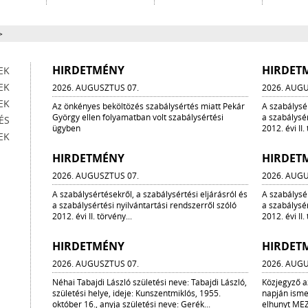
>
HIRDETMÉNY
HIRDET
EK
EK
2026. AUGUSZTUS 07.
2026. AUGU
EK
Az önkényes beköltözés szabálysértés miatt Pekár
A szabálysér
György ellen folyamatban volt szabálysértési
a szabálysér
ÉS
ügyben
2012. évi II.
EK
HIRDETMÉNY
HIRDET
2026. AUGUSZTUS 07.
2026. AUGU
A szabálysértésekről, a szabálysértési eljárásról és
A szabálysér
a szabálysértési nyilvántartási rendszerről szóló
a szabálysér
2012. évi II. törvény...
2012. évi II.
HIRDETMÉNY
HIRDET
2026. AUGUSZTUS 07.
2026. AUGU
Néhai Tabajdi László születési neve: Tabajdi László,
Közjegyző a
születési helye, ideje: Kunszentmiklós, 1955.
napján isme
október 16., anyja születési neve: Gerék...
elhunyt M