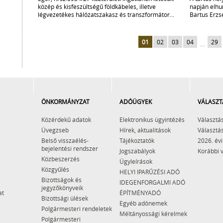
közép és kisfeszültségű földkábeles, illetve
napján elhu
légvezetékes hálózatszakasz és transzformátor...
Bartus Erzsé
01
02
03
04
29
…
ÖNKORMÁNYZAT
ADÓÜGYEK
VÁLASZT
Közérdekű adatok
Elektronikus ügyintézés
Választás
Üvegzseb
Hírek, aktualitások
Választás
Belső visszaélés-
Tájékoztatók
2026. évi
bejelentési rendszer
Jogszabályok
Korábbi 
Közbeszerzés
Ügyleírások
Közgyűlés
HELYI IPARŰZÉSI ADÓ
Bizottságok és
IDEGENFORGALMI ADÓ
jegyzőkönyveik
at
ÉPÍTMÉNYADÓ
Bizottsági ülések
Egyéb adónemek
Polgármesteri rendeletek
Méltányossági kérelmek
Polgármesteri