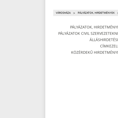
>
VÁROSHÁZA
PÁLYÁZATOK, HIRDETMÉNYEK
PÁLYÁZATOK, HIRDETMÉNY
PÁLYÁZATOK CIVIL SZERVEZETEKN
ÁLLÁSHIRDETÉS
CÍMKEZEL
KÖZÉRDEKŰ HIRDETMÉNY