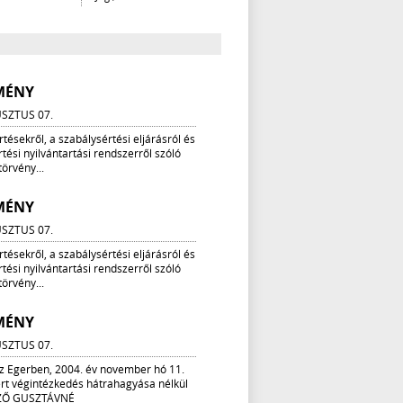
MÉNY
SZTUS 07.
tésekről, a szabálysértési eljárásról és
tési nyilvántartási rendszerről szóló
 törvény...
MÉNY
SZTUS 07.
tésekről, a szabálysértési eljárásról és
tési nyilvántartási rendszerről szóló
 törvény...
MÉNY
SZTUS 07.
z Egerben, 2004. év november hó 11.
rt végintézkedés hátrahagyása nélkül
EZŐ GUSZTÁVNÉ