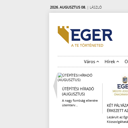
2026. AUGUSZTUS 08.
| LÁSZLÓ
Város
Hírek
Ö
ÚTÉPÍTÉSI HÍRADÓ
(AUGUSZTUS)
A nagy forróság ellenére
ütemterv...
KÉT PÁLYÁZ
ÉRKEZETT AZ 
Lezárult az Egr
Közszolgáltatá