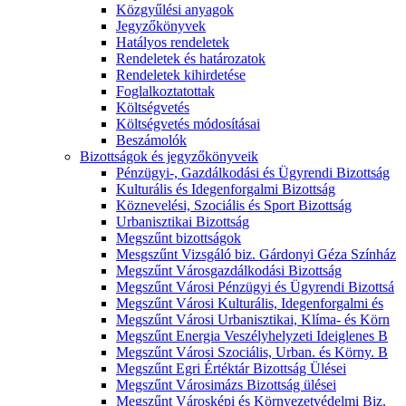
Közgyűlési anyagok
Jegyzőkönyvek
Hatályos rendeletek
Rendeletek és határozatok
Rendeletek kihirdetése
Foglalkoztatottak
Költségvetés
Költségvetés módosításai
Beszámolók
Bizottságok és jegyzőkönyveik
Pénzügyi-, Gazdálkodási és Ügyrendi Bizottság
Kulturális és Idegenforgalmi Bizottság
Köznevelési, Szociális és Sport Bizottság
Urbanisztikai Bizottság
Megszűnt bizottságok
Mesgszűnt Vizsgáló biz. Gárdonyi Géza Színház
Megszűnt Városgazdálkodási Bizottság
Megszűnt Városi Pénzügyi és Ügyrendi Bizottsá
Megszűnt Városi Kulturális, Idegenforgalmi és
Megszűnt Városi Urbanisztikai, Klíma- és Körn
Megszűnt Energia Veszélyhelyzeti Ideiglenes B
Megszűnt Városi Szociális, Urban. és Körny. B
Megszűnt Egri Értéktár Bizottság Ülései
Megszűnt Városimázs Bizottság ülései
Megszűnt Városképi és Környezetvédelmi Biz.