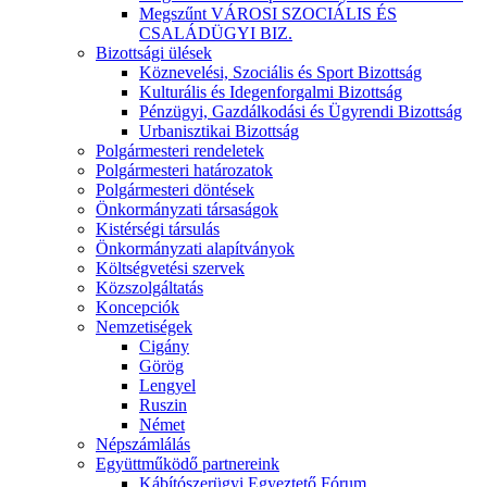
Megszűnt VÁROSI SZOCIÁLIS ÉS
CSALÁDÜGYI BIZ.
Bizottsági ülések
Köznevelési, Szociális és Sport Bizottság
Kulturális és Idegenforgalmi Bizottság
Pénzügyi, Gazdálkodási és Ügyrendi Bizottság
Urbanisztikai Bizottság
Polgármesteri rendeletek
Polgármesteri határozatok
Polgármesteri döntések
Önkormányzati társaságok
Kistérségi társulás
Önkormányzati alapítványok
Költségvetési szervek
Közszolgáltatás
Koncepciók
Nemzetiségek
Cigány
Görög
Lengyel
Ruszin
Német
Népszámlálás
Együttműködő partnereink
Kábítószerügyi Egyeztető Fórum