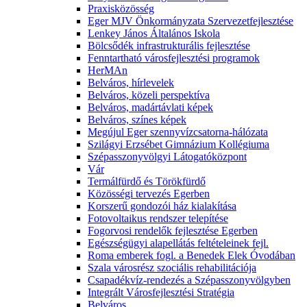
Praxisközösség
Eger MJV Önkormányzata Szervezetfejlesztése
Lenkey János Általános Iskola
Bölcsődék infrastrukturális fejlesztése
Fenntartható városfejlesztési programok
HerMAn
Belváros, hírlevelek
Belváros, közeli perspektíva
Belváros, madártávlati képek
Belváros, színes képek
Megújul Eger szennyvízcsatorna-hálózata
Szilágyi Erzsébet Gimnázium Kollégiuma
Szépasszonyvölgyi Látogatóközpont
Vár
Termálfürdő és Törökfürdő
Közösségi tervezés Egerben
Korszerű gondozói ház kialakítása
Fotovoltaikus rendszer telepítése
Fogorvosi rendelők fejlesztése Egerben
Egészségügyi alapellátás feltételeinek fejl.
Roma emberek fogl. a Benedek Elek Óvodában
Szala városrész szociális rehabilitációja
Csapadékvíz-rendezés a Szépasszonyvölgyben
Integrált Városfejlesztési Stratégia
Belváros