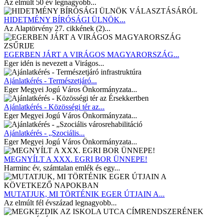
Az elmúlt 50 év legnagyobb...
HIDETMÉNY BÍRÓSÁGI ÜLNÖK...
Az Alaptörvény 27. cikkének (2)...
EGERBEN JÁRT A VIRÁGOS MAGYARORSZÁG...
Eger idén is nevezett a Virágos...
Ajánlatkérés - Természetjáró...
Eger Megyei Jogú Város Önkormányzata...
Ajánlatkérés - Közösségi tér az...
Eger Megyei Jogú Város Önkormányzata...
Ajánlatkérés - „Szociális...
Eger Megyei Jogú Város Önkormányzata...
MEGNYÍLT A XXX. EGRI BOR ÜNNEPE!
Harminc év, számtalan emlék és egy...
MUTATJUK, MI TÖRTÉNIK EGER ÚTJAIN A...
Az elmúlt fél évszázad legnagyobb...