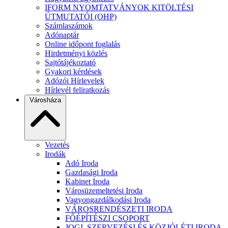
IFORM NYOMTATVÁNYOK KITÖLTÉSI
ÚTMUTATÓI (OHP)
Számlaszámok
Adónaptár
Online időpont foglalás
Hirdetményi közlés
Sajtótájékoztató
Gyakori kérdések
Adózói Hírlevelek
Hírlevél feliratkozás
Városháza
Vezetés
Irodák
Adó Iroda
Gazdasági Iroda
Kabinet Iroda
Városüzemeltetési Iroda
Vagyongazdálkodási Iroda
VÁROSRENDÉSZETI IRODA
FŐÉPÍTÉSZI CSOPORT
JOGI, SZERVEZÉSI ÉS KÖZJÓLÉTI IRODA