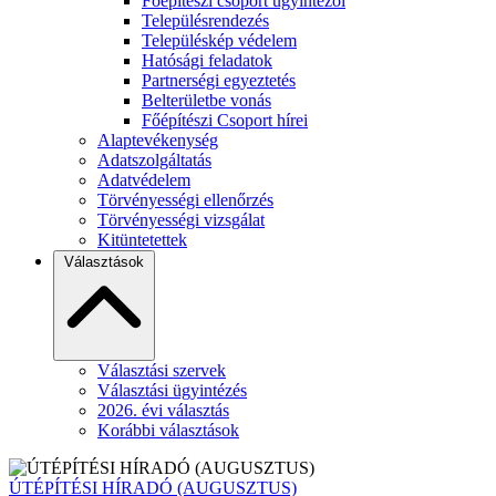
Főépítészi csoport ügyintézői
Településrendezés
Településkép védelem
Hatósági feladatok
Partnerségi egyeztetés
Belterületbe vonás
Főépítészi Csoport hírei
Alaptevékenység
Adatszolgáltatás
Adatvédelem
Törvényességi ellenőrzés
Törvényességi vizsgálat
Kitüntetettek
Választások
Választási szervek
Választási ügyintézés
2026. évi választás
Korábbi választások
ÚTÉPÍTÉSI HÍRADÓ (AUGUSZTUS)