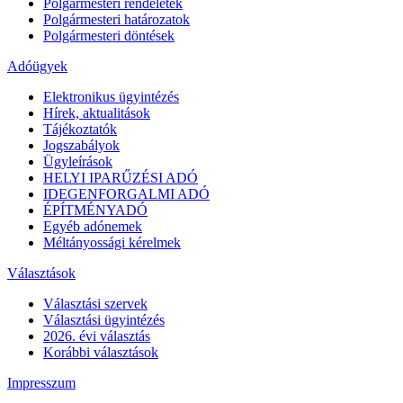
Polgármesteri rendeletek
Polgármesteri határozatok
Polgármesteri döntések
Adóügyek
Elektronikus ügyintézés
Hírek, aktualitások
Tájékoztatók
Jogszabályok
Ügyleírások
HELYI IPARŰZÉSI ADÓ
IDEGENFORGALMI ADÓ
ÉPÍTMÉNYADÓ
Egyéb adónemek
Méltányossági kérelmek
Választások
Választási szervek
Választási ügyintézés
2026. évi választás
Korábbi választások
Impresszum