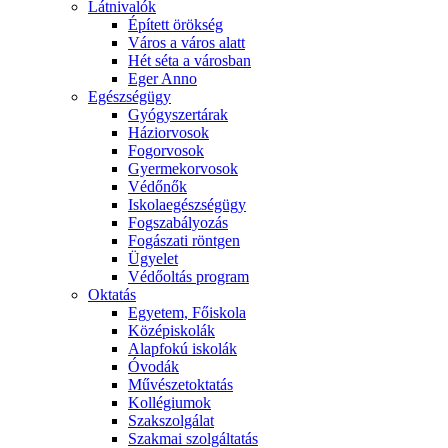
Látnivalók
Épített örökség
Város a város alatt
Hét séta a városban
Eger Anno
Egészségügy
Gyógyszertárak
Háziorvosok
Fogorvosok
Gyermekorvosok
Védőnők
Iskolaegészségügy
Fogszabályozás
Fogászati röntgen
Ügyelet
Védőoltás program
Oktatás
Egyetem, Főiskola
Középiskolák
Alapfokú iskolák
Óvodák
Művészetoktatás
Kollégiumok
Szakszolgálat
Szakmai szolgáltatás