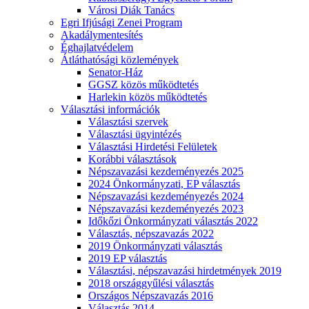
Városi Diák Tanács
Egri Ifjúsági Zenei Program
Akadálymentesítés
Éghajlatvédelem
Átláthatósági közlemények
Senator-Ház
GGSZ közös működtetés
Harlekin közös működtetés
Választási információk
Választási szervek
Választási ügyintézés
Választási Hirdetési Felületek
Korábbi választások
Népszavazási kezdeményezés 2025
2024 Önkormányzati, EP választás
Népszavazási kezdeményezés 2024
Népszavazási kezdeményezés 2023
Időkőzi Önkormányzati választás 2022
Választás, népszavazás 2022
2019 Önkormányzati választás
2019 EP választás
Választási, népszavazási hirdetmények 2019
2018 országgyűlési választás
Országos Népszavazás 2016
Választás 2014