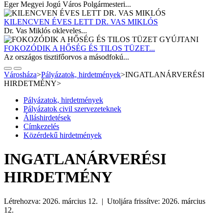
Eger Megyei Jogú Város Polgármesteri...
KILENCVEN ÉVES LETT DR. VAS MIKLÓS
Dr. Vas Miklós okleveles...
FOKOZÓDIK A HŐSÉG ÉS TILOS TÜZET...
Az országos tisztifőorvos a másodfokú...
Városháza
>
Pályázatok, hirdetmények
>
INGATLANÁRVERÉSI
HIRDETMÉNY
>
Pályázatok, hirdetmények
Pályázatok civil szervezeteknek
Álláshirdetések
Címkezelés
Közérdekű hirdetmények
INGATLANÁRVERÉSI
HIRDETMÉNY
Létrehozva: 2026. március 12. | Utoljára frissítve: 2026. március
12.