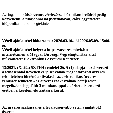
Az ingatlant
külső szemrevételezéssel bármikor, belülről pedig
közvetlenül a tulajdonossal (bentlakóval) előre egyeztetett
időpontban
lehet megtekinteni.
Vételi ajánlattétel időtartama: 2026.03.10.-tól 2026.05.09. 15:00-
ig.
Vételi ajánlattétel helye: a https://arveres.mbvk.hu
internetcímen a Magyar Bírósági Végrehajtói Kar által
működtetett Elektronikus Árverési Rendszer
13/2021. (X. 29.) SZTFH rendelet 26. § (1) alapján az árverező
a felhasználói nevének és jelszavának meghatározott árverés
tekintetében történő aktiválását az elektronikus árverési
rendszer felületén - az árverés szakaszainak befejezését
megelőzően le galább 3 munkanappal - kérheti. Ellenkező
esetben a kérelem elutasításra kerül.
Az árverés szakaszai és a legalacsonyabb vételi ajánlat(ok)
összege: