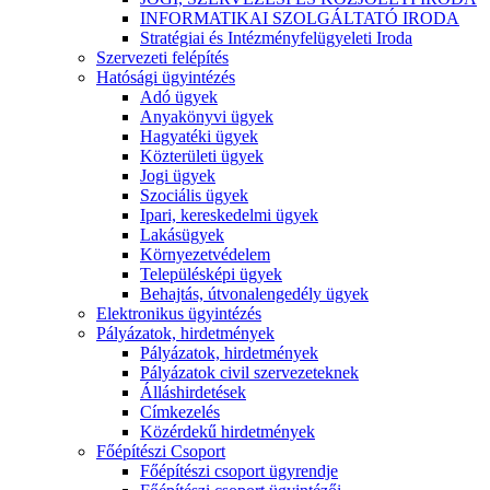
INFORMATIKAI SZOLGÁLTATÓ IRODA
Stratégiai és Intézményfelügyeleti Iroda
Szervezeti felépítés
Hatósági ügyintézés
Adó ügyek
Anyakönyvi ügyek
Hagyatéki ügyek
Közterületi ügyek
Jogi ügyek
Szociális ügyek
Ipari, kereskedelmi ügyek
Lakásügyek
Környezetvédelem
Településképi ügyek
Behajtás, útvonalengedély ügyek
Elektronikus ügyintézés
Pályázatok, hirdetmények
Pályázatok, hirdetmények
Pályázatok civil szervezeteknek
Álláshirdetések
Címkezelés
Közérdekű hirdetmények
Főépítészi Csoport
Főépítészi csoport ügyrendje