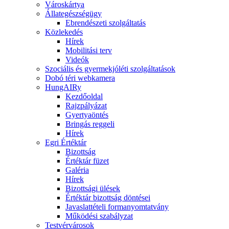
Városkártya
Állategészségügy
Ebrendészeti szolgáltatás
Közlekedés
Hírek
Mobilitási terv
Videók
Szociális és gyermekjóléti szolgáltatások
Dobó téri webkamera
HungAIRy
Kezdőoldal
Rajzpályázat
Gyertyaöntés
Bringás reggeli
Hírek
Egri Értéktár
Bizottság
Értéktár füzet
Galéria
Hírek
Bizottsági ülések
Értéktár bizottság döntései
Javaslattételi formanyomtatvány
Működési szabályzat
Testvérvárosok