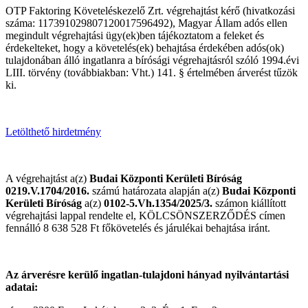
OTP Faktoring Követeléskezelő Zrt. végrehajtást kérő (hivatkozási
száma: 117391029807120017596492), Magyar Állam adós ellen
megindult végrehajtási ügy(ek)ben tájékoztatom a feleket és
érdekelteket, hogy a követelés(ek) behajtása érdekében adós(ok)
tulajdonában álló ingatlanra a bírósági végrehajtásról szóló 1994.évi
LIII. törvény (továbbiakban: Vht.) 141. § értelmében árverést tűzök
ki.
Letölthető hirdetmény
A végrehajtást a(z)
Budai Központi Kerületi Bíróság
0219.V.1704/2016.
számú határozata alapján a(z)
Budai Központi
Kerületi Bíróság
a(z)
0102-5.Vh.1354/2025/3.
számon kiállított
végrehajtási lappal rendelte el, KÖLCSÖNSZERZŐDÉS címen
fennálló 8 638 528 Ft főkövetelés és járulékai behajtása iránt.
Az árverésre kerülő ingatlan-tulajdoni hányad nyilvántartási
adatai: