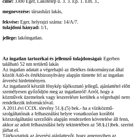
címe:
3300 Eger, Lakótelep u. 3. 3. Ép. 1. Em. 3.,
megnevezése:
társasházi lakás,
fekvése:
Eger, helyrajzi száma: 14/A/7.
tulajdoni hányad:
1/1,
jellege:
lakóingatlan.
Az ingatlan tartozékai és jellemző tulajdonságai:
Egerben
található 52 nm területű lakás
Az ingatlan adatait a végrehajtó az illetékes önkormányzat által
közölt Adó-és értékbizonyítvány alapján tüntette fel az ingatlan
árverési hirdetményen.
Az ingatlanról készült fénykép tájékoztató jellegű, ajánlattétel előtt
személyesen győződjön meg az ingatlanról! Arról, hogy a
közművek üzemelnek vagy leszerelésre kerültek a végrehajtó nem
rendelkezik információval.
A 2011.évi CCIX. törvény 51.§.(5) bek.- ha a víziközmű-
szolgáltatónak a felhasználási helyre vonatkozóan korábbi
közszolgáltatási szerződés alapján rendezetlen követelése áll fenn,
akkor az adott felhasználási hely tekintetében az 58.§.(1)bek. szerint
járhat el.
Tájékoztatjuk az árverési ajánlattevőt, hogy amennyiben az