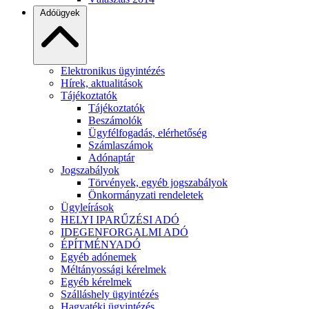
Adóügyek
Elektronikus ügyintézés
Hírek, aktualitások
Tájékoztatók
Tájékoztatók
Beszámolók
Ügyfélfogadás, elérhetőség
Számlaszámok
Adónaptár
Jogszabályok
Törvények, egyéb jogszabályok
Önkormányzati rendeletek
Ügyleírások
HELYI IPARŰZÉSI ADÓ
IDEGENFORGALMI ADÓ
ÉPÍTMÉNYADÓ
Egyéb adónemek
Méltányossági kérelmek
Egyéb kérelmek
Szálláshely ügyintézés
Hagyatéki ügyintézés