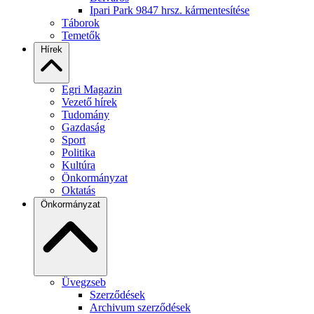
Ipari Park 9847 hrsz. kármentesítése
Táborok
Temetők
Hírek
Egri Magazin
Vezető hírek
Tudomány
Gazdaság
Sport
Politika
Kultúra
Önkormányzat
Oktatás
Önkormányzat
Üvegzseb
Szerződések
Archivum szerződések