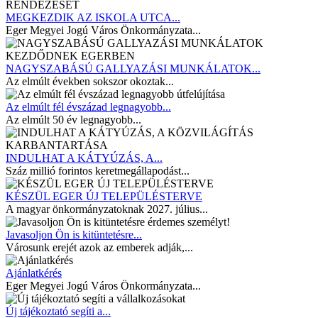
MEGKEZDIK AZ ISKOLA UTCA...
Eger Megyei Jogú Város Önkormányzata...
NAGYSZABÁSÚ GALLYAZÁSI MUNKÁLATOK...
Az elmúlt években sokszor okoztak...
Az elmúlt fél évszázad legnagyobb...
Az elmúlt 50 év legnagyobb...
INDULHAT A KÁTYÚZÁS, A...
Száz millió forintos keretmegállapodást...
KÉSZÜL EGER ÚJ TELEPÜLÉSTERVE
A magyar önkormányzatoknak 2027. július...
Javasoljon Ön is kitüntetésre...
Városunk erejét azok az emberek adják,...
Ajánlatkérés
Eger Megyei Jogú Város Önkormányzata...
Új tájékoztató segíti a...