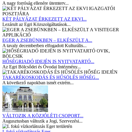
A nagy forróság ellenére ütemterv...
KÉT PÁLYÁZAT ÉRKEZETT AZ EKVI...
Lezárult az Egri Közszolgáltatások...
EGER A ZSEBÜNKBEN – ELKÉSZÜLT A...
A tavaly decemberben elfogadott Kulturális...
HŐSÉGRIADÓ IDEJÉN IS NYITVATARTÓ...
Az Egri Bölcsődei és Óvodai Intézmény...
TAKARÉKOSKODÁS ÉS HŰSÖLÉS HŐSÉG...
A következő napokban ismét extrém...
VÁLTOZIK A KÖZJÓLÉTI CSOPORT...
Augusztusban változik a Jogi, Szervezési...
I. fokú vízkorlátozás Eger...