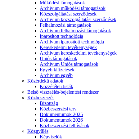
Működési támogatások
Archivum működési támogatások
Közszolgáltatási szerződések
Archivum közszolgáltatási szerződések
Felhalmozási támogatások
Archivum felhalmozási támogatások
Iparosított technológia
Archivum iparosított technológia
Kereskedelmi tevékenységek
Archivum kereskedelmi tevékenységek
Uniós támogatások
Archivum Uniós támogatások
Egyéb kifizetések
Archivum egyéb
Közérdekű adatok
Közzétételi listák
Belső visszaélés-bejelentési rendszer
Közbeszerzés
Bizottság
Közbeszerzési terv
Dokumentumok 2025
Dokumentumok 2026
Közbeszerzési felhívások
Közgyűlés
Képviselők