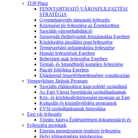
TOP Plusz
FENNTARTHATÓ VÁROSFEJLESZTÉSI
STRATÉGIA
Gyermeknevelés támogató fejlesztés
Közösségi tér fejlesztése az Érsekkertben
Szociális városrehabilitáció
Szegregált élethelyzetek felszámolása Egerben
Közlekedési átszállási pont fejlesztése
Természetjáró infrastruktúra fejlesztése
Humán fejlesztések Egerben
Belterületi utak fejlesztése Egerben
Termál- és Strandfürdő komplex fejlesztése
Piactér felújítása Egerben
Eljárásrend összeférhetetlenségre vonatkozóan
Versenyképes Járások Program
Szociális ellátásokhoz kapcsolódó szolgáltatá
Az Egri Városi Sportiskola szolgáltatásainak
Köz- és közlekedésbiztonsági program az Egri
Kulturális és közművelődési programok
EVSI szolgáltatásainak biztosítása
Egri vár fejlesztés
Tömlöc bástya Építéstörténeti dokumentáció és
Fejlesztési projektek
Energia menedzsment rendszer fejlesztése
Helyi klímastratégia kidolgozása