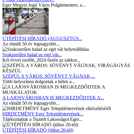
Eger Megyei Jogú Város Polgármestere, a...
ÚTÉPÍTÉSI HÍRADÓ (AUGUSZTUS...
Az elmúlt 50 év legnagyobb...
Szakszerűen halad az egri vár...
Két évvel ezelőtt, 2024 őszén az (akkor...
SZÉPÜL A VÁROS: SÖVÉNYT VÁGNAK,...
Több helyszínen dolgoztak a héten a...
A LAJOSVÁROSBAN IS MEGKEZDŐDTEK A...
Az elmúlt 50 év legnagyobb...
HIRDETMÉNY Eger Településtervének...
Tájékoztatjuk a Tisztelt Lakosságot Eger...
ÚTÉPÍTÉSI HÍRADÓ (július 20-tól)