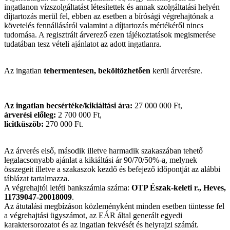
ingatlanon vízszolgáltatást létesítettek és annak szolgáltatási helyén
díjtartozás merül fel, ebben az esetben a bírósági végrehajtónak a
követelés fennállásáról valamint a díjtartozás mértékéről nincs
tudomása. A regisztrált árverező ezen tájékoztatások megismerése
tudatában tesz vételi ajánlatot az adott ingatlanra.
Az ingatlan
tehermentesen, beköltözhetően
kerül árverésre.
Az ingatlan becsértéke/kikiáltási ára:
27 000 000 Ft,
árverési előleg:
2 700 000 Ft,
licitküszöb:
270 000 Ft.
Az árverés első, második illetve harmadik szakaszában tehető
legalacsonyabb ajánlat a kikiáltási ár 90/70/50%-a, melynek
összegeit illetve a szakaszok kezdő és befejező időpontját az alábbi
táblázat tartalmazza.
A végrehajtói letéti bankszámla száma:
OTP Észak-keleti r., Heves,
11739047-20018009
.
Az átutalási megbízáson közleményként minden esetben tüntesse fel
a végrehajtási ügyszámot, az EÁR által generált egyedi
karaktersorozatot és az ingatlan fekvését és helyrajzi számát.