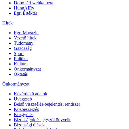
Dobó téri webkamera
HungAIRy
Egri Értéktár
Hírek
Egri Magazin
Vezető hírek
Tudomány
Gazdaság
Sport
Politika
Kultúra
Önkormányzat
Oktatás
Önkormányzat
Közérdekű adatok
Üvegzseb
Belső visszaélés-bejelentési rendszer
Közbeszerzés
Közgyűlés
Bizottságok és jegyzőkönyveik
Bizottsági ülések