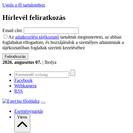
Ugrás a fő tartalomhoz
Hírlevél feliratkozás
Email cím:
Az
adatkezelési tájékoztató
tartalmát megismertem, az abban
foglaltakat elfogadom, és hozzájárulok a személyes adataimnak a
tájékoztatóban foglaltak szerinti kezeléséhez
2026. augusztus 07.
| Ibolya
Facebook
Webkamera
RSS
Eseménynaptár
Város