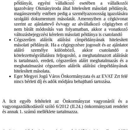
példányát, egyéni vállalkozó esetében a vállalkozói
igazolvány Okmányiroda által hitelesített másolati példányát,
magánszemély estében pedig a személyazonosság igazolására
szolgáló dokumentum másolatát. Amennyiben a cégkivonat
szerint az ajánlattevő és/vagy az alvállalkozó cégügyben el
nem bírált módosítás van folyamatban, akkor a vonatkozó
változásbejegyzési kérelem másolati példánya is csatolandó
Cégszerűen aláírók aláírási címpéldányának hitelesített
másolati példányát. Ha a cégjegyzésre jogosult és az ajánlatot
aláíró személye különböző, akkor csatolandó a
kötelezettségvállalásra feljogosító, a meghatalmazott aláírását
is tartalmazó, eredeti, cégszerűen aláírt meghatalmazás és a
meghatalmazást cégszerűen aláírók aláírási címpéldányának
hitelesített másolata.
Eger Megyei Jogú Város Önkormányzata és az EVAT Zrt felé
nincs bérleti díj és adók módjára behajtható tartozása.
A licit egyéb feltételeit az Önkormányzat vagyonáról és a
vagyongazdálkodásról szóló 6/2012 (II.24.) önkormányzati rendelet
és annak 1. számú melléklete tartalmazza.