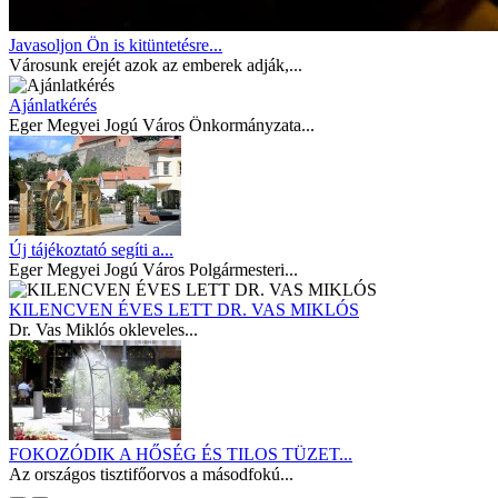
Javasoljon Ön is kitüntetésre...
Városunk erejét azok az emberek adják,...
Ajánlatkérés
Eger Megyei Jogú Város Önkormányzata...
Új tájékoztató segíti a...
Eger Megyei Jogú Város Polgármesteri...
KILENCVEN ÉVES LETT DR. VAS MIKLÓS
Dr. Vas Miklós okleveles...
FOKOZÓDIK A HŐSÉG ÉS TILOS TÜZET...
Az országos tisztifőorvos a másodfokú...