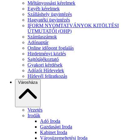
Méltányossági kérelmek
Egyéb kérelmek
Szálláshely ügyintézés
Hagyatéki ügyintézés
IFORM NYOMTATVÁNYOK KITÖLTÉSI
ÚTMUTATÓI (OHP)
Számlaszámok
Adónaptár
Online időpont foglalás
Hirdetményi közlés
Sajtótájékoztató
Gyakori kérdések
Adózói Hírlevelek
Hírlevél feliratkozás
Városháza
Vezetés
Irodák
Adó Iroda
Gazdasági Iroda
Kabinet Iroda
Városüzemeltetési Iroda