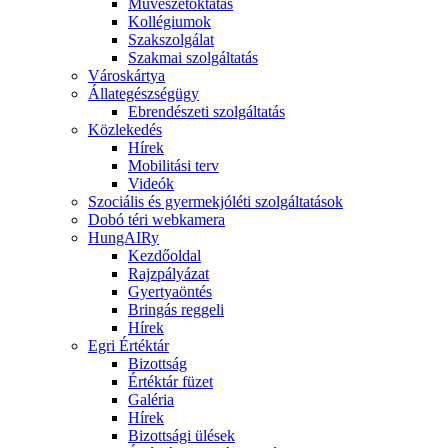
Művészetoktatás
Kollégiumok
Szakszolgálat
Szakmai szolgáltatás
Városkártya
Állategészségügy
Ebrendészeti szolgáltatás
Közlekedés
Hírek
Mobilitási terv
Videók
Szociális és gyermekjóléti szolgáltatások
Dobó téri webkamera
HungAIRy
Kezdőoldal
Rajzpályázat
Gyertyaöntés
Bringás reggeli
Hírek
Egri Értéktár
Bizottság
Értéktár füzet
Galéria
Hírek
Bizottsági ülések