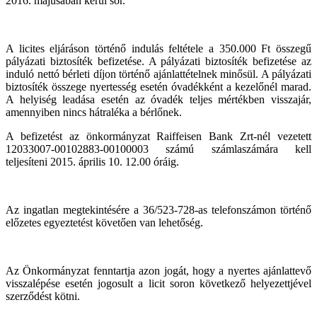
2016. májusában kerül sor.
A licites eljáráson történő indulás feltétele a 350.000 Ft összegű
pályázati biztosíték befizetése. A pályázati biztosíték befizetése az
induló nettó bérleti díjon történő ajánlattételnek minősül. A pályázati
biztosíték összege nyertesség esetén óvadékként a kezelőnél marad.
A helyiség leadása esetén az óvadék teljes mértékben visszajár,
amennyiben nincs hátraléka a bérlőnek.
A befizetést az önkormányzat Raiffeisen Bank Zrt-nél vezetett
12033007-00102883-00100003 számú számlaszámára kell
teljesíteni 2015. április 10. 12.00 óráig.
Az ingatlan megtekintésére a 36/523-728-as telefonszámon történő
előzetes egyeztetést követően van lehetőség.
Az Önkormányzat fenntartja azon jogát, hogy a nyertes ajánlattevő
visszalépése esetén jogosult a licit soron következő helyezettjével
szerződést kötni.