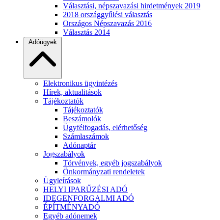
Választási, népszavazási hirdetmények 2019
2018 országgyűlési választás
Országos Népszavazás 2016
Választás 2014
Adóügyek
Elektronikus ügyintézés
Hírek, aktualitások
Tájékoztatók
Tájékoztatók
Beszámolók
Ügyfélfogadás, elérhetőség
Számlaszámok
Adónaptár
Jogszabályok
Törvények, egyéb jogszabályok
Önkormányzati rendeletek
Ügyleírások
HELYI IPARŰZÉSI ADÓ
IDEGENFORGALMI ADÓ
ÉPÍTMÉNYADÓ
Egyéb adónemek