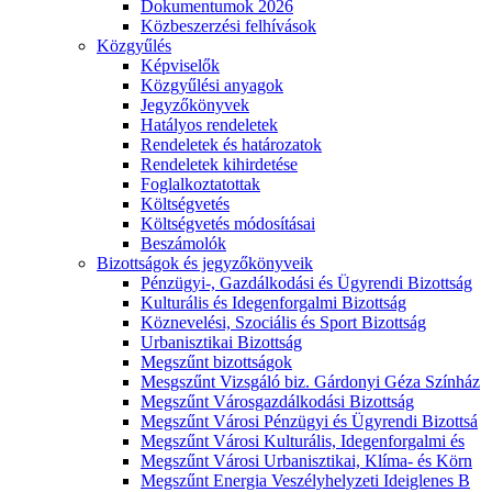
Dokumentumok 2026
Közbeszerzési felhívások
Közgyűlés
Képviselők
Közgyűlési anyagok
Jegyzőkönyvek
Hatályos rendeletek
Rendeletek és határozatok
Rendeletek kihirdetése
Foglalkoztatottak
Költségvetés
Költségvetés módosításai
Beszámolók
Bizottságok és jegyzőkönyveik
Pénzügyi-, Gazdálkodási és Ügyrendi Bizottság
Kulturális és Idegenforgalmi Bizottság
Köznevelési, Szociális és Sport Bizottság
Urbanisztikai Bizottság
Megszűnt bizottságok
Mesgszűnt Vizsgáló biz. Gárdonyi Géza Színház
Megszűnt Városgazdálkodási Bizottság
Megszűnt Városi Pénzügyi és Ügyrendi Bizottsá
Megszűnt Városi Kulturális, Idegenforgalmi és
Megszűnt Városi Urbanisztikai, Klíma- és Körn
Megszűnt Energia Veszélyhelyzeti Ideiglenes B