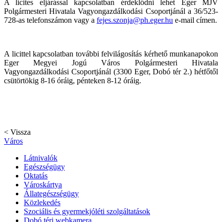
A licites eljárással kapcsolatban érdeklődni lehet Eger MJV
Polgármesteri Hivatala Vagyongazdálkodási Csoportjánál a 36/523-
728-as telefonszámon vagy a
fejes.szonja@ph.eger.hu
e-mail címen.
A licittel kapcsolatban további felvilágosítás kérhető munkanapokon
Eger Megyei Jogú Város Polgármesteri Hivatala
Vagyongazdálkodási Csoportjánál (3300 Eger, Dobó tér 2.) hétfőtől
csütörtökig 8-16 óráig, pénteken 8-12 óráig.
< Vissza
Város
Látnivalók
Egészségügy
Oktatás
Városkártya
Állategészségügy
Közlekedés
Szociális és gyermekjóléti szolgáltatások
Dobó téri webkamera