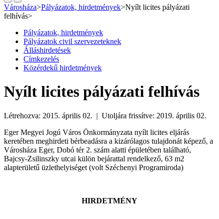
Városháza
>
Pályázatok, hirdetmények
>
Nyílt licites pályázati
felhívás
>
Pályázatok, hirdetmények
Pályázatok civil szervezeteknek
Álláshirdetések
Címkezelés
Közérdekű hirdetmények
Nyílt licites pályázati felhívás
Létrehozva: 2015. április 02. | Utoljára frissítve: 2019. április 02.
Eger Megyei Jogú Város Önkormányzata nyílt licites eljárás
keretében meghirdeti bérbeadásra a kizárólagos tulajdonát képező, a
Városháza Eger, Dobó tér 2. szám alatti épületében található,
Bajcsy-Zsilinszky utcai külön bejárattal rendelkező, 63 m2
alapterületű üzlethelyiséget (volt Széchenyi Programiroda)
HIRDETMÉNY