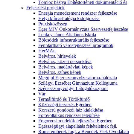
Tömlöc bástya Építéstörténeti dokumentáció és
Fejlesztési projektek
Energia menedzsment rendszer fejlesztése
Helyi klímastratégia kidolgozása
Praxisközösség
Eger MJV Önkormányzata Szervezetfejlesztése
Lenkey János Általános Iskola
Bölcsődék infrastrukturális fejlesztése
Fenntartható városfejlesztési programok
HerMAn
Belváros, hírlevelek
Belváros, közeli perspektíva
Belváros, madártávlati képek
Belváros, színes képek
Megújul Eger szennyvízcsatorna-hálózata
Szilágyi Erzsébet Gimnázium Kollégiuma
Szépasszonyvölgyi Látogatóközpont
Vár
Termálfürdő és Törökfürdő
Közösségi tervezés Egerben
Korszerű gondozói ház kialakítása
Fotovoltaikus rendszer telepítése
Fogorvosi rendelők fejlesztése Egerben
Egészségügyi alapellátás feltételeinek fejl.
Roma emberek fogl. a Benedek Elek Óvodában