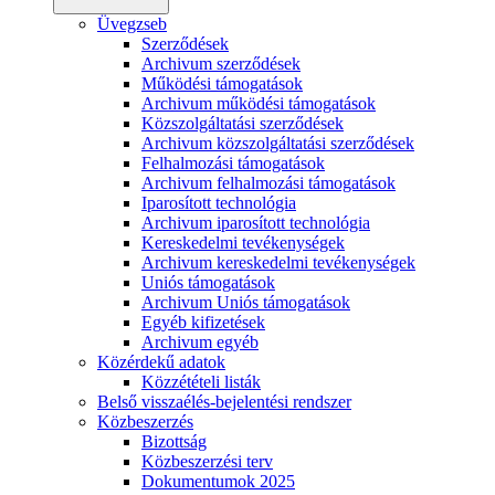
Üvegzseb
Szerződések
Archivum szerződések
Működési támogatások
Archivum működési támogatások
Közszolgáltatási szerződések
Archivum közszolgáltatási szerződések
Felhalmozási támogatások
Archivum felhalmozási támogatások
Iparosított technológia
Archivum iparosított technológia
Kereskedelmi tevékenységek
Archivum kereskedelmi tevékenységek
Uniós támogatások
Archivum Uniós támogatások
Egyéb kifizetések
Archivum egyéb
Közérdekű adatok
Közzétételi listák
Belső visszaélés-bejelentési rendszer
Közbeszerzés
Bizottság
Közbeszerzési terv
Dokumentumok 2025