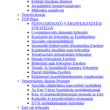
Értéktár bizottság döntései
Javaslattételi formanyomtatvány
Működési szabályzat
Testvérvárosok
TOP Plusz
FENNTARTHATÓ VÁROSFEJLESZTÉSI
STRATÉGIA
Gyermeknevelés támogató fejlesztés
Közösségi tér fejlesztése az Érsekkertben
Szociális városrehabilitáció
Szegregált élethelyzetek felszámolása Egerben
Közlekedési átszállási pont fejlesztése
Természetjáró infrastruktúra fejlesztése
Humán fejlesztések Egerben
Belterületi utak fejlesztése Egerben
Termál- és Strandfürdő komplex fejlesztése
Piactér felújítása Egerben
Eljárásrend összeférhetetlenségre vonatkozóan
Versenyképes Járások Program
Szociális ellátásokhoz kapcsolódó szolgáltatá
Az Egri Városi Sportiskola szolgáltatásainak
Köz- és közlekedésbiztonsági program az Egri
Kulturális és közművelődési programok
EVSI szolgáltatásainak biztosítása
Egri vár fejlesztés