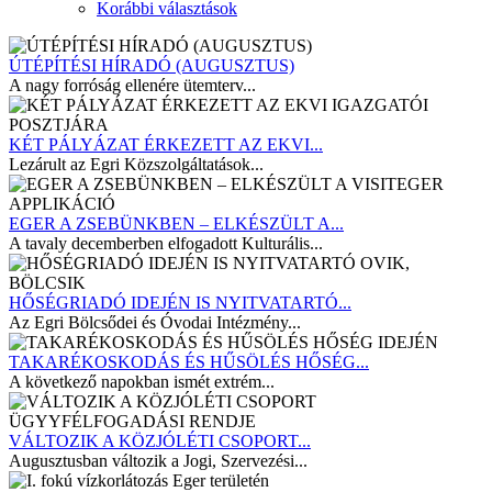
Korábbi választások
ÚTÉPÍTÉSI HÍRADÓ (AUGUSZTUS)
A nagy forróság ellenére ütemterv...
KÉT PÁLYÁZAT ÉRKEZETT AZ EKVI...
Lezárult az Egri Közszolgáltatások...
EGER A ZSEBÜNKBEN – ELKÉSZÜLT A...
A tavaly decemberben elfogadott Kulturális...
HŐSÉGRIADÓ IDEJÉN IS NYITVATARTÓ...
Az Egri Bölcsődei és Óvodai Intézmény...
TAKARÉKOSKODÁS ÉS HŰSÖLÉS HŐSÉG...
A következő napokban ismét extrém...
VÁLTOZIK A KÖZJÓLÉTI CSOPORT...
Augusztusban változik a Jogi, Szervezési...