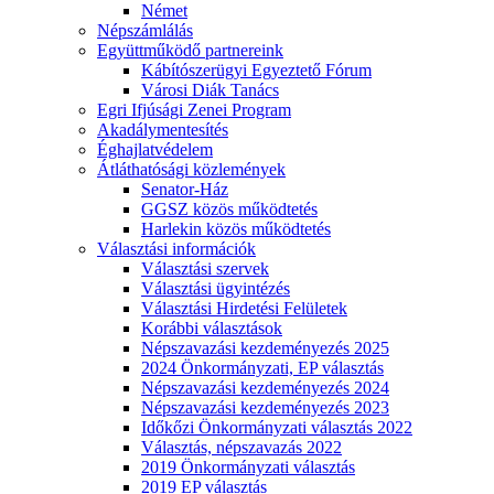
Német
Népszámlálás
Együttműködő partnereink
Kábítószerügyi Egyeztető Fórum
Városi Diák Tanács
Egri Ifjúsági Zenei Program
Akadálymentesítés
Éghajlatvédelem
Átláthatósági közlemények
Senator-Ház
GGSZ közös működtetés
Harlekin közös működtetés
Választási információk
Választási szervek
Választási ügyintézés
Választási Hirdetési Felületek
Korábbi választások
Népszavazási kezdeményezés 2025
2024 Önkormányzati, EP választás
Népszavazási kezdeményezés 2024
Népszavazási kezdeményezés 2023
Időkőzi Önkormányzati választás 2022
Választás, népszavazás 2022
2019 Önkormányzati választás
2019 EP választás