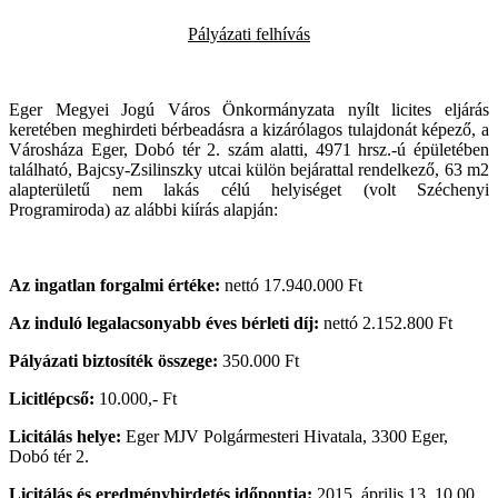
Pályázati felhívás
Eger Megyei Jogú Város Önkormányzata nyílt licites eljárás
keretében meghirdeti bérbeadásra a kizárólagos tulajdonát képező, a
Városháza Eger, Dobó tér 2. szám alatti, 4971 hrsz.-ú épületében
található, Bajcsy-Zsilinszky utcai külön bejárattal rendelkező, 63 m2
alapterületű nem lakás célú helyiséget (volt Széchenyi
Programiroda) az alábbi kiírás alapján:
Az ingatlan forgalmi értéke:
nettó 17.940.000 Ft
Az induló legalacsonyabb éves bérleti díj:
nettó 2.152.800 Ft
Pályázati biztosíték összege:
350.000 Ft
Licitlépcső:
10.000,- Ft
Licitálás helye:
Eger MJV Polgármesteri Hivatala, 3300 Eger,
Dobó tér 2.
Licitálás és eredményhirdetés időpontja:
2015. április 13. 10.00