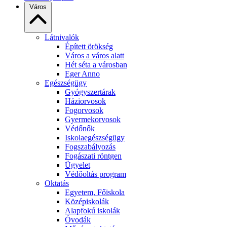
Város
Látnivalók
Épített örökség
Város a város alatt
Hét séta a városban
Eger Anno
Egészségügy
Gyógyszertárak
Háziorvosok
Fogorvosok
Gyermekorvosok
Védőnők
Iskolaegészségügy
Fogszabályozás
Fogászati röntgen
Ügyelet
Védőoltás program
Oktatás
Egyetem, Főiskola
Középiskolák
Alapfokú iskolák
Óvodák