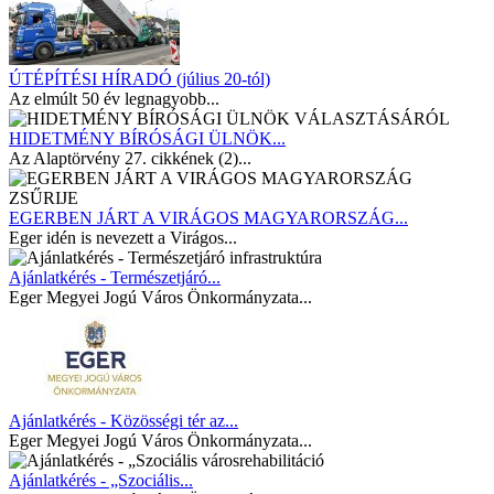
ÚTÉPÍTÉSI HÍRADÓ (július 20-tól)
Az elmúlt 50 év legnagyobb...
HIDETMÉNY BÍRÓSÁGI ÜLNÖK...
Az Alaptörvény 27. cikkének (2)...
EGERBEN JÁRT A VIRÁGOS MAGYARORSZÁG...
Eger idén is nevezett a Virágos...
Ajánlatkérés - Természetjáró...
Eger Megyei Jogú Város Önkormányzata...
Ajánlatkérés - Közösségi tér az...
Eger Megyei Jogú Város Önkormányzata...
Ajánlatkérés - „Szociális...