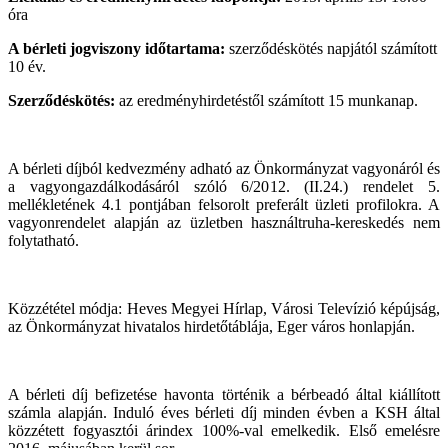
óra
A bérleti jogviszony időtartama:
szerződéskötés napjától számított
10 év.
Szerződéskötés:
az eredményhirdetéstől számított 15 munkanap.
A bérleti díjból kedvezmény adható az Önkormányzat vagyonáról és
a vagyongazdálkodásáról szóló 6/2012. (II.24.) rendelet 5.
mellékletének 4.1 pontjában felsorolt preferált üzleti profilokra. A
vagyonrendelet alapján az üzletben használtruha-kereskedés nem
folytatható.
Közzététel módja: Heves Megyei Hírlap, Városi Televízió képújság,
az Önkormányzat hivatalos hirdetőtáblája, Eger város honlapján.
A bérleti díj befizetése havonta történik a bérbeadó által kiállított
számla alapján. Induló éves bérleti díj minden évben a KSH által
közzétett fogyasztói árindex 100%-val emelkedik. Első emelésre