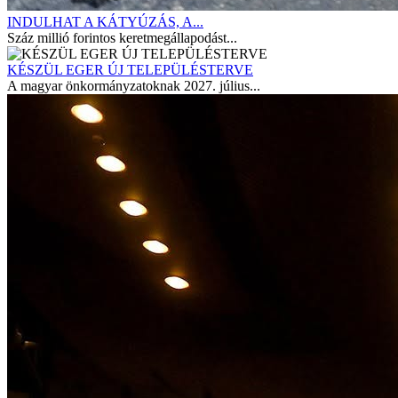
INDULHAT A KÁTYÚZÁS, A...
Száz millió forintos keretmegállapodást...
KÉSZÜL EGER ÚJ TELEPÜLÉSTERVE
A magyar önkormányzatoknak 2027. július...