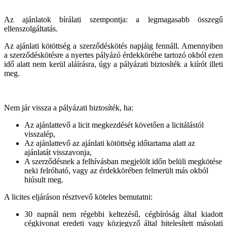
Az ajánlatok bírálati szempontja: a legmagasabb összegű
ellenszolgáltatás.
Az ajánlati kötöttség a szerződéskötés napjáig fennáll. Amennyiben
a szerződéskötésre a nyertes pályázó érdekkörébe tartozó okból ezen
idő alatt nem kerül aláírásra, úgy a pályázati biztosíték a kiírót illeti
meg.
Nem jár vissza a pályázati biztosíték, ha:
Az ajánlattevő a licit megkezdését követően a licitálástól
visszalép,
Az ajánlattevő az ajánlati kötöttség időtartama alatt az
ajánlatát visszavonja,
A szerződésnek a felhívásban megjelölt időn belüli megkötése
neki felróható, vagy az érdekkörében felmerült más okból
hiúsult meg.
A licites eljáráson résztvevő köteles bemutatni:
30 napnál nem régebbi keltezésű, cégbíróság által kiadott
cégkivonat eredeti vagy közjegyző által hitelesített másolati