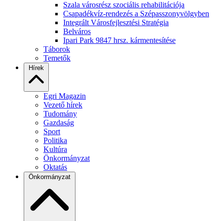
Szala városrész szociális rehabilitációja
Csapadékvíz-rendezés a Szépasszonyvölgyben
Integrált Városfejlesztési Stratégia
Belváros
Ipari Park 9847 hrsz. kármentesítése
Táborok
Temetők
Hírek
Egri Magazin
Vezető hírek
Tudomány
Gazdaság
Sport
Politika
Kultúra
Önkormányzat
Oktatás
Önkormányzat