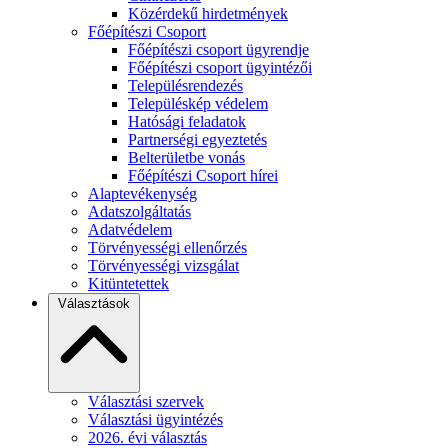
Közérdekű hirdetmények
Főépítészi Csoport
Főépítészi csoport ügyrendje
Főépítészi csoport ügyintézői
Településrendezés
Településkép védelem
Hatósági feladatok
Partnerségi egyeztetés
Belterületbe vonás
Főépítészi Csoport hírei
Alaptevékenység
Adatszolgáltatás
Adatvédelem
Törvényességi ellenőrzés
Törvényességi vizsgálat
Kitüntetettek
Választások
Választási szervek
Választási ügyintézés
2026. évi választás