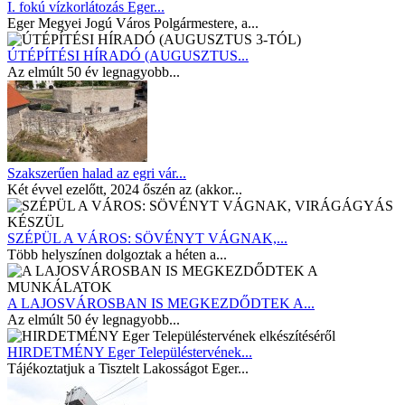
I. fokú vízkorlátozás Eger...
Eger Megyei Jogú Város Polgármestere, a...
ÚTÉPÍTÉSI HÍRADÓ (AUGUSZTUS...
Az elmúlt 50 év legnagyobb...
Szakszerűen halad az egri vár...
Két évvel ezelőtt, 2024 őszén az (akkor...
SZÉPÜL A VÁROS: SÖVÉNYT VÁGNAK,...
Több helyszínen dolgoztak a héten a...
A LAJOSVÁROSBAN IS MEGKEZDŐDTEK A...
Az elmúlt 50 év legnagyobb...
HIRDETMÉNY Eger Településtervének...
Tájékoztatjuk a Tisztelt Lakosságot Eger...