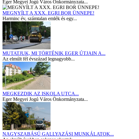
Eger Megyei Jogú Város Önkormányzata...
MEGNYÍLT A XXX. EGRI BOR ÜNNEPE!
Harminc év, számtalan emlék és egy...
MUTATJUK, MI TÖRTÉNIK EGER ÚTJAIN A...
Az elmúlt fél évszázad legnagyobb...
MEGKEZDIK AZ ISKOLA UTCA...
Eger Megyei Jogú Város Önkormányzata...
NAGYSZABÁSÚ GALLYAZÁSI MUNKÁLATOK...