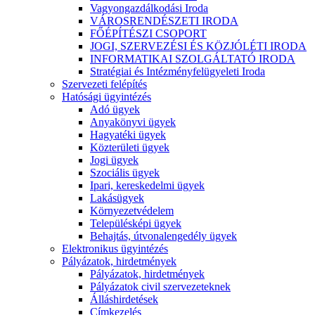
Vagyongazdálkodási Iroda
VÁROSRENDÉSZETI IRODA
FŐÉPÍTÉSZI CSOPORT
JOGI, SZERVEZÉSI ÉS KÖZJÓLÉTI IRODA
INFORMATIKAI SZOLGÁLTATÓ IRODA
Stratégiai és Intézményfelügyeleti Iroda
Szervezeti felépítés
Hatósági ügyintézés
Adó ügyek
Anyakönyvi ügyek
Hagyatéki ügyek
Közterületi ügyek
Jogi ügyek
Szociális ügyek
Ipari, kereskedelmi ügyek
Lakásügyek
Környezetvédelem
Településképi ügyek
Behajtás, útvonalengedély ügyek
Elektronikus ügyintézés
Pályázatok, hirdetmények
Pályázatok, hirdetmények
Pályázatok civil szervezeteknek
Álláshirdetések
Címkezelés