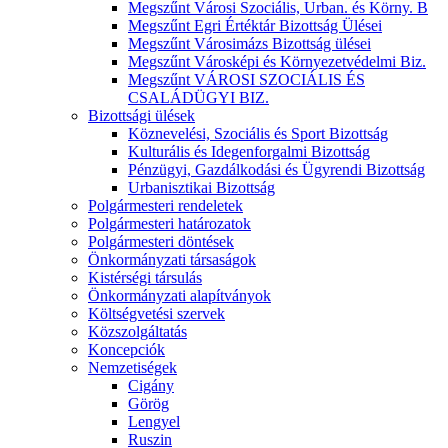
Megszűnt Városi Szociális, Urban. és Körny. B
Megszűnt Egri Értéktár Bizottság Ülései
Megszűnt Városimázs Bizottság ülései
Megszűnt Városképi és Környezetvédelmi Biz.
Megszűnt VÁROSI SZOCIÁLIS ÉS
CSALÁDÜGYI BIZ.
Bizottsági ülések
Köznevelési, Szociális és Sport Bizottság
Kulturális és Idegenforgalmi Bizottság
Pénzügyi, Gazdálkodási és Ügyrendi Bizottság
Urbanisztikai Bizottság
Polgármesteri rendeletek
Polgármesteri határozatok
Polgármesteri döntések
Önkormányzati társaságok
Kistérségi társulás
Önkormányzati alapítványok
Költségvetési szervek
Közszolgáltatás
Koncepciók
Nemzetiségek
Cigány
Görög
Lengyel
Ruszin