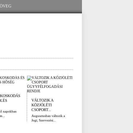
I. FOKÚ
ÚTÉ
KOSKODÁS
VÍZKORLÁTOZÁS
(AUG
VÁLTOZIK A
ÖLÉS
EGER...
Az el
KÖZJÓLÉTI
legna
Eger Megyei Jogú Város
CSOPORT...
ző napokban
Polgármestere, a...
m...
Augusztusban változik a
Jogi, Szervezési...