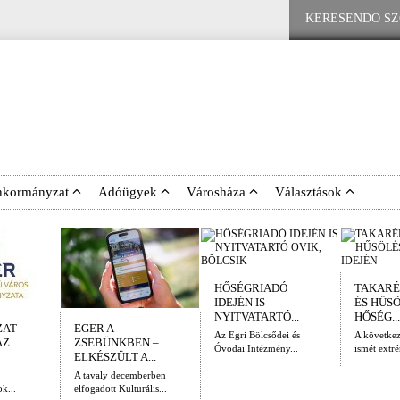
nkormányzat
Adóügyek
Városháza
Választások
HŐSÉGRIADÓ
TAKARÉ
IDEJÉN IS
ÉS HŰS
NYITVATARTÓ...
HŐSÉG...
ZAT
EGER A
Az Egri Bölcsődei és
A követke
AZ
ZSEBÜNKBEN –
Óvodai Intézmény...
ismét extré
ELKÉSZÜLT A...
A tavaly decemberben
k...
elfogadott Kulturális...