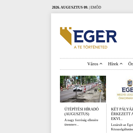
2026. AUGUSZTUS 09.
| EMŐD
Város
Hírek
Ö
ÚTÉPÍTÉSI HÍRADÓ
KÉT PÁLYÁ
(AUGUSZTUS)
ÉRKEZETT 
EKVI...
A nagy forróság ellenére
ütemterv...
Lezárult az Egri
Közszolgáltatáso