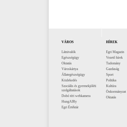
VÁROS
HÍREK
Látnivalók
Egri Magazin
Egészségügy
Vezető hírek
Oktatás
Tudomány
Városkártya
Gazdaság
Állategészségügy
Sport
Közlekedés
Politika
Szociális és gyermekjóléti
Kultúra
szolgáltatások
Önkormányzat
Dobó téri webkamera
Oktatás
HungAIRy
Egri Értéktár