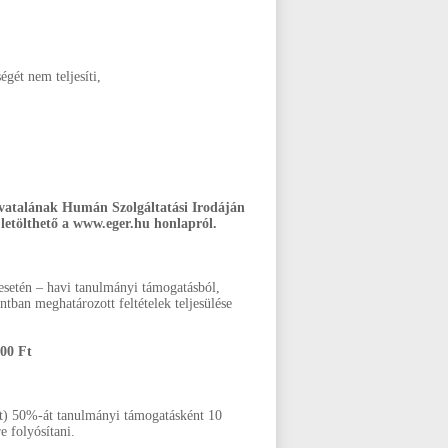
égét nem teljesíti,
ivatalának Humán Szolgáltatási Irodáján
y letölthető a www.eger.hu honlapról.
esetén – havi tanulmányi támogatásból,
tban meghatározott feltételek teljesülése
00 Ft
Ft) 50%-át tanulmányi támogatásként 10
e folyósítani.