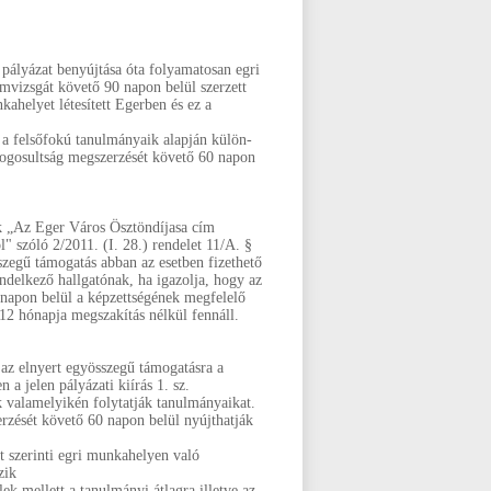
 pályázat benyújtása óta folyamatosan egri
amvizsgát követő 90 napon belül szerzett
ahelyet létesített Egerben és ez a
 a felsőfokú tanulmányaik alapján külön-
 jogosultság megszerzését követő 60 napon
 „Az Eger Város Ösztöndíjasa cím
l" szóló 2/2011. (I. 28.) rendelet 11/A. §
szegű támogatás abban az esetben fizethető
endelkező hallgatónak, ha igazolja, hogy az
 napon belül a képzettségének megfelelő
 12 hónapja megszakítás nélkül fennáll.
 az elnyert egyösszegű támogatásra a
a jelen pályázati kiírás 1. sz.
k valamelyikén folytatják tanulmányaikat.
erzését követő 60 napon belül nyújthatják
nt szerinti egri munkahelyen való
zik
lek mellett a tanulmányi átlagra illetve az