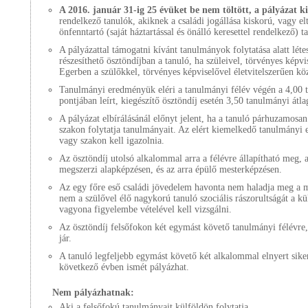
A 2016. január 31-ig 25 évüket be nem töltött, a pályázat kiír
rendelkező tanulók, akiknek a családi jogállása kiskorú, vagy 
önfenntartó (saját háztartással és önálló keresettel rendelkező) 
A pályázattal támogatni kívánt tanulmányok folytatása alatt létes
részesíthető ösztöndíjban a tanuló, ha szüleivel, törvényes képvi
Egerben a szülőkkel, törvényes képviselővel életvitelszerűen köz
Tanulmányi eredményük eléri a tanulmányi félév végén a 4,00 ta
pontjában leírt, kiegészítő ösztöndíj esetén 3,50 tanulmányi átla
A pályázat elbírálásánál előnyt jelent, ha a tanuló párhuzamos
szakon folytatja tanulmányait. Az elért kiemelkedő tanulmányi
vagy szakon kell igazolnia.
Az ösztöndíj utolsó alkalommal arra a félévre állapítható meg,
megszerzi alapképzésen, és az arra épülő mesterképzésen.
Az egy főre eső családi jövedelem havonta nem haladja meg a m
nem a szülővel élő nagykorú tanuló szociális rászorultságát a kü
vagyona figyelembe vételével kell vizsgálni.
Az ösztöndíj felsőfokon két egymást követő tanulmányi félévre,
jár.
A tanuló legfeljebb egymást követő két alkalommal elnyert siker
következő évben ismét pályázhat.
Nem pályázhatnak:
Aki a felsőfokú tanulmányait külföldön folytatja,