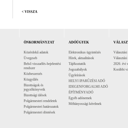
< VISSZA
ÖNKORMÁNYZAT
ADÓÜGYEK
VÁLASZ
Közérdekű adatok
Elektronikus ügyintézés
Választási
Üvegzseb
Hírek, aktualitások
Választási
Belső visszaélés-bejelentési
Tájékoztatók
2026. évi 
rendszer
Jogszabályok
Korábbi vá
Közbeszerzés
Ügyleírások
Közgyűlés
HELYI IPARŰZÉSI ADÓ
Bizottságok és
IDEGENFORGALMI ADÓ
jegyzőkönyveik
ÉPÍTMÉNYADÓ
Bizottsági ülések
Egyéb adónemek
Polgármesteri rendeletek
Méltányossági kérelmek
Polgármesteri határozatok
Polgármesteri döntések