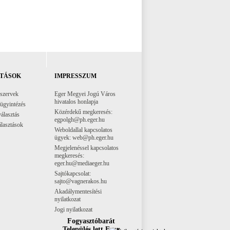
TÁSOK
IMPRESSZUM
 szervek
Eger Megyei Jogú Város
hivatalos honlapja
 ügyintézés
Közérdekű megkeresés:
választás
egpolgh@ph.eger.hu
lasztások
Weboldallal kapcsolatos
ügyek: web@ph.eger.hu
Megjelenéssel kapcsolatos
megkeresés:
eger.hu@mediaeger.hu
Sajtókapcsolat:
sajto@vagnerakos.hu
Akadálymentesítési
nyilatkozat
Jogi nyilatkozat
Fogyasztóbarát
Település lett Eger