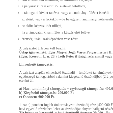
a pályázat kiírása előtt 25. életévét betöltötte,
a támogatni kívánt tanévet, vagy a tanulmányi félévet ismétli,
az előírt, vagy a leckekönyvbe bejegyzett tanulmányi kötelezetts
az előírt képzési időt túllépi,
ha a támogatni kívánt félév a képzés első féléve
érettségi utáni szakképzésben vesz részt.
A pályázatot űrlapon kell beadni.
Űrlap igényelhető: Eger Megyei Jogú Város Polgármesteri H
(Eger, Kossuth L. u. 28.) Tóth Péter ifjúsági referensnél vag
Elnyerhető támogatás:
A pályázat alapján elnyerhető ösztöndíj – felsőfokú tanulmányok 
egyösszegű támogatásból valamint kiegészítő ösztöndíjból (2.2 pon
esetén) áll.
a) Havi tanulmányi támogatás + egyösszegű támogatás: 400.0
b) Kiegészítő támogatás: 200.000 Ft
c) Összesen: 600.000 Ft.
1. Az a) pontban foglalt önkormányzati ösztöndíj rész (400.000 
havi egyenlő részletben lehet az ösztöndíjat elnyert hallgató részér
Tíz hónapon keresztül, a havi ösztöndíj összege: 20.000.- Ft