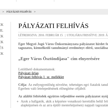
>
>
PÁLYÁZATI FELHÍVÁS
PÁLYÁZATI FELHÍVÁS
EK
IL
LÉTREHOZVA: 2016. FEBRUÁR 15. | UTOLJÁRA FRISSÍTVE: 2019. ÁP
EK
EK
Eger Megyei Jogú Város Önkormányzata pályázatot hirdet fe
ÉS
tagozatos, kiemelkedő tanulmányi eredményt elérő, szociálisa
EK
„Eger Város Ösztöndíjasa" cím elnyerésére
Letölthető dokumentumok:
Pályázati űrlap
Pályázati felhívás 1. sz. melléklet
Célja:
Az esélyegyenlőség növelése, tehetséges egri fiatalok tanu
Egerben való letelepedésének elősegítése céljából.
Az alábbi feltételek együttes teljesülése esetén pályázatot ny
Azok a hallgatók, akik a képzésre vonatkozó keretidőn belül fel
alapképzésen és az arra épülő mesterképzésen) nappali tagozatá