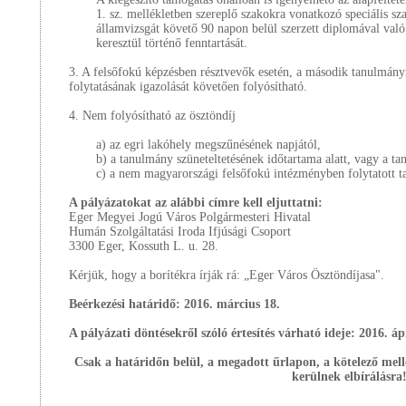
1. sz. mellékletben szereplő szakokra vonatkozó speciális s
államvizsgát követő 90 napon belül szerzett diplomával val
keresztül történő fenntartását.
3. A felsőfokú képzésben résztvevők esetén, a második tanulmány
folytatásának igazolását követően folyósítható.
4. Nem folyósítható az ösztöndíj
a) az egri lakóhely megszűnésének napjától,
b) a tanulmány szüneteltetésének időtartama alatt, vagy a t
c) a nem magyarországi felsőfokú intézményben folytatott t
A pályázatokat az alábbi címre kell eljuttatni:
Eger Megyei Jogú Város Polgármesteri Hivatal
Humán Szolgáltatási Iroda Ifjúsági Csoport
3300 Eger, Kossuth L. u. 28.
Kérjük, hogy a borítékra írják rá: „Eger Város Ösztöndíjasa".
Beérkezési határidő: 2016. március 18.
A pályázati döntésekről szóló értesítés várható ideje: 2016. ápr
Csak a határidőn belül, a megadott űrlapon, a kötelező mell
kerülnek elbírálásra