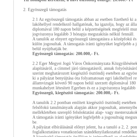
2. Egyösszegű támogatás
2.1 Az egyösszegű támogatás abban az esetben fizethető ki a
lakóhellyel rendelkező hallgatónak, ha igazolja, hogy az áll
diplomával 180 napon belül a képzettségének megfelelő munk
jogviszonya legalább 3 hónapja megszakítás nélkül fennáll.
A tanulók az elnyert egyösszegű támogatásra a középfokú és
külön jogosultak. A támogatás iránti igényüket legfeljebb a
belül nyújthatják be.
Egyösszegű támogatás: 200.000,- Ft.
2.2 Eger Megyei Jogú Város Önkormányzata Közgyűlésének
alapításáról, a címmel járó támogatásról, annak folyósításáró
szerint meghatározott kiegészítő ösztöndíj esetében az egyös
ki a pályázat benyújtása óta folyamatosan egri lakóhellyel r
államvizsgát követő 90 napon belül szerzett diplomával 180
munkahelyet létesített Egerben és ez a jogviszonya legalább
Egyösszegű, kiegészítő támogatás: 200.000,- Ft.
A tanulók 2.2 pontban említett kiegészítő ösztöndíj esetében
felsőfokú tanulmányaik alapján akkor jogosultak, amennyiben 
mellékletében szereplő felsőoktatási alap- vagy mesterszako
A támogatás iránti igényüket legfeljebb a jogosultság megsz
be.
A pályázat elbírálásánál előnyt jelent, ha a tanuló a 2, 2. po
foglalkoztatásra vonatkozóan szándéknyilatkozattal rendelke
A kiegészítő támogatás önállóan is igényelhető az alapfeltéte