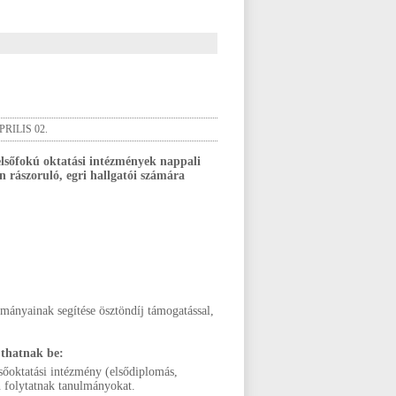
RILIS 02.
lsőfokú oktatási intézmények nappali
n rászoruló, egri hallgatói számára
lmányainak segítése ösztöndíj támogatással,
újthatnak be:
sőoktatási intézmény (elsődiplomás,
n folytatnak tanulmányokat.