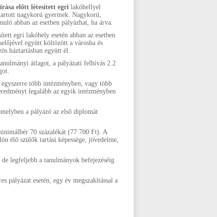
ása előtt létesített egri
lakóhellyel
eltartott nagykorú gyermek. Nagykorú,
tanuló abban az esetben pályázhat, ha árva.
ített egri lakóhely esetén abban az esetben
selőjével együtt költözött a városba és
ös háztartásban együtt él.
nulmányi átlagot, a pályázati felhívás 2.2
got.
an egyszerre több intézményben, vagy több
 eredményt legalább az egyik intézményben
 amelyben a pályázó az első diplomát
inimálbér 70 százalékát (77 700 Ft). A
lön élő szülők tartási képessége, jövedelme,
 de legfeljebb a tanulmányok befejezéséig
es pályázat esetén, egy év megszakítással a