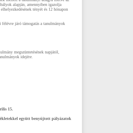
zabályok alapján, amennyiben igazolja
ó elhelyezkedésének tényét és 12 hónapon
i félévre járó támogatás a tanulmányok
anulmány megszüntetésének napjától,
anulmányok idejére.
ilis 15.
ékletekkel együtt benyújtott pályázatok
!