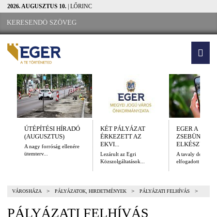
2026. AUGUSZTUS 10.
| LŐRINC
ÚTÉPÍTÉSI HÍRADÓ
KÉT PÁLYÁZAT
EGER A
(AUGUSZTUS)
ÉRKEZETT AZ
ZSEBÜNKBEN
EKVI...
ELKÉSZÜLT A.
A nagy forróság ellenére
ütemterv...
Lezárult az Egri
A tavaly decembe
Közszolgáltatások...
elfogadott Kulturál
>
>
>
VÁROSHÁZA
PÁLYÁZATOK, HIRDETMÉNYEK
PÁLYÁZATI FELHÍVÁS
PÁLYÁZATI FELHÍVÁS