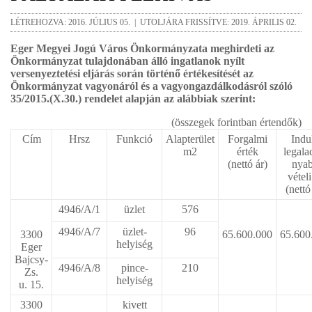
LÉTREHOZVA: 2016. JÚLIUS 05. | UTOLJÁRA FRISSÍTVE: 2019. ÁPRILIS 02.
Eger Megyei Jogú Város Önkormányzata meghirdeti az
Önkormányzat tulajdonában álló ingatlanok nyílt
versenyeztetési eljárás során történő értékesítését az
Önkormányzat vagyonáról és a vagyongazdálkodásról szóló
35/2015.(X.30.) rendelet alapján az alábbiak szerint:
(összegek forintban értendők)
Cím
Hrsz
Funkció
Alapterület
Forgalmi
Indu
m2
érték
legala
(nettó ár)
nya
vételi
(nettó
4946/A/1
üzlet
576
4946/A/7
üzlet-
96
3300
65.600.000
65.600
helyiség
Eger
Bajcsy-
4946/A/8
pince-
210
Zs.
helyiség
u. 15.
3300
kivett