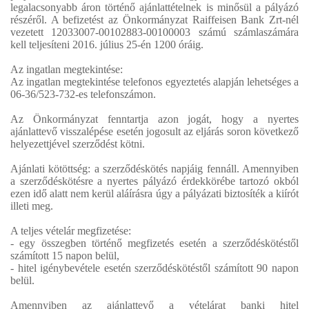
legalacsonyabb áron történő ajánlattételnek is minősül a pályázó
részéről. A befizetést az Önkormányzat Raiffeisen Bank Zrt-nél
vezetett 12033007-00102883-00100003 számú számlaszámára
kell teljesíteni 2016. július 25-én 1200 óráig.
Az ingatlan megtekintése:
Az ingatlan megtekintése telefonos egyeztetés alapján lehetséges a
06-36/523-732-es telefonszámon.
Az Önkormányzat fenntartja azon jogát, hogy a nyertes
ajánlattevő visszalépése esetén jogosult az eljárás soron következő
helyezettjével szerződést kötni.
Ajánlati kötöttség: a szerződéskötés napjáig fennáll. Amennyiben
a szerződéskötésre a nyertes pályázó érdekkörébe tartozó okból
ezen idő alatt nem kerül aláírásra úgy a pályázati biztosíték a kiírót
illeti meg.
A teljes vételár megfizetése:
- egy összegben történő megfizetés esetén a szerződéskötéstől
számított 15 napon belül,
- hitel igénybevétele esetén szerződéskötéstől számított 90 napon
belül.
Amennyiben az ajánlattevő a vételárat banki hitel