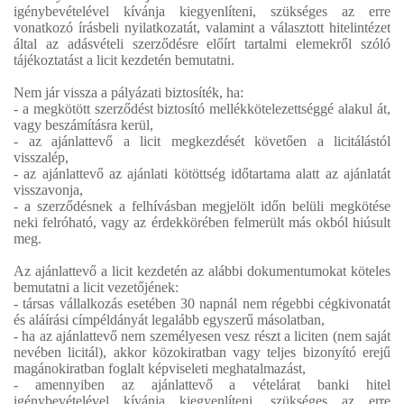
igénybevételével kívánja kiegyenlíteni, szükséges az erre
vonatkozó írásbeli nyilatkozatát, valamint a választott hitelintézet
által az adásvételi szerződésre előírt tartalmi elemekről szóló
tájékoztatást a licit kezdetén bemutatni.
Nem jár vissza a pályázati biztosíték, ha:
- a megkötött szerződést biztosító mellékkötelezettséggé alakul át,
vagy beszámításra kerül,
- az ajánlattevő a licit megkezdését követően a licitálástól
visszalép,
- az ajánlattevő az ajánlati kötöttség időtartama alatt az ajánlatát
visszavonja,
- a szerződésnek a felhívásban megjelölt időn belüli megkötése
neki felróható, vagy az érdekkörében felmerült más okból hiúsult
meg.
Az ajánlattevő a licit kezdetén az alábbi dokumentumokat köteles
bemutatni a licit vezetőjének:
- társas vállalkozás esetében 30 napnál nem régebbi cégkivonatát
és aláírási címpéldányát legalább egyszerű másolatban,
- ha az ajánlattevő nem személyesen vesz részt a liciten (nem saját
nevében licitál), akkor közokiratban vagy teljes bizonyító erejű
magánokiratban foglalt képviseleti meghatalmazást,
- amennyiben az ajánlattevő a vételárat banki hitel
igénybevételével kívánja kiegyenlíteni, szükséges az erre