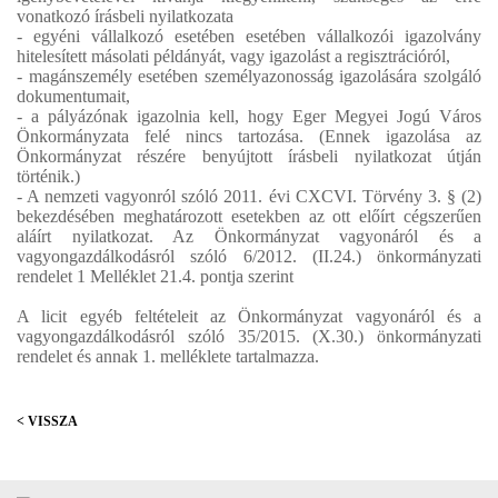
vonatkozó írásbeli nyilatkozata
- egyéni vállalkozó esetében esetében vállalkozói igazolvány
hitelesített másolati példányát, vagy igazolást a regisztrációról,
- magánszemély esetében személyazonosság igazolására szolgáló
dokumentumait,
- a pályázónak igazolnia kell, hogy Eger Megyei Jogú Város
Önkormányzata felé nincs tartozása. (Ennek igazolása az
Önkormányzat részére benyújtott írásbeli nyilatkozat útján
történik.)
- A nemzeti vagyonról szóló 2011. évi CXCVI. Törvény 3. § (2)
bekezdésében meghatározott esetekben az ott előírt cégszerűen
aláírt nyilatkozat. Az Önkormányzat vagyonáról és a
vagyongazdálkodásról szóló 6/2012. (II.24.) önkormányzati
rendelet 1 Melléklet 21.4. pontja szerint
A licit egyéb feltételeit az Önkormányzat vagyonáról és a
vagyongazdálkodásról szóló 35/2015. (X.30.) önkormányzati
rendelet és annak 1. melléklete tartalmazza.
< VISSZA