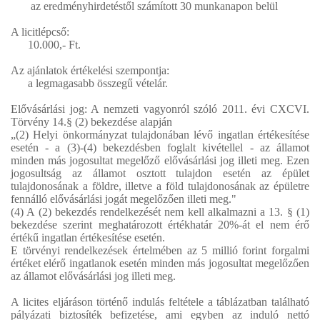
az eredményhirdetéstől számított 30 munkanapon belül
A licitlépcső:
10.000,- Ft.
Az ajánlatok értékelési szempontja:
a legmagasabb összegű vételár.
Elővásárlási jog: A nemzeti vagyonról szóló 2011. évi CXCVI.
Törvény 14.§ (2) bekezdése alapján
„(2) Helyi önkormányzat tulajdonában lévő ingatlan értékesítése
esetén - a (3)-(4) bekezdésben foglalt kivétellel - az államot
minden más jogosultat megelőző elővásárlási jog illeti meg. Ezen
jogosultság az államot osztott tulajdon esetén az épület
tulajdonosának a földre, illetve a föld tulajdonosának az épületre
fennálló elővásárlási jogát megelőzően illeti meg."
(4) A (2) bekezdés rendelkezését nem kell alkalmazni a 13. § (1)
bekezdése szerint meghatározott értékhatár 20%-át el nem érő
értékű ingatlan értékesítése esetén.
E törvényi rendelkezések értelmében az 5 millió forint forgalmi
értéket elérő ingatlanok esetén minden más jogosultat megelőzően
az államot elővásárlási jog illeti meg.
A licites eljáráson történő indulás feltétele a táblázatban található
pályázati biztosíték befizetése, ami egyben az induló nettó