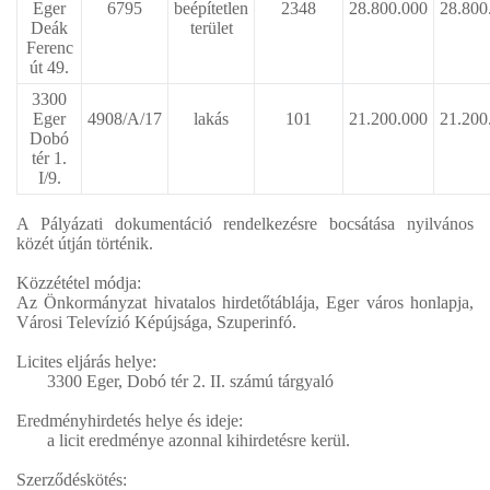
Eger
6795
beépítetlen
2348
28.800.000
28.800
Deák
terület
Ferenc
út 49.
3300
Eger
4908/A/17
lakás
101
21.200.000
21.200
Dobó
tér 1.
I/9.
A Pályázati dokumentáció rendelkezésre bocsátása nyilvános
közét útján történik.
Közzététel módja:
Az Önkormányzat hivatalos hirdetőtáblája, Eger város honlapja,
Városi Televízió Képújsága, Szuperinfó.
Licites eljárás helye:
3300 Eger, Dobó tér 2. II. számú tárgyaló
Eredményhirdetés helye és ideje:
a licit eredménye azonnal kihirdetésre kerül.
Szerződéskötés: